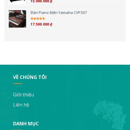
15.000.000
₫
Được xếp hạng
4.00
5 sao
Đàn Piano Điện Yamaha CVP307
17.500.000
₫
Được xếp hạng
4.00
5 sao
VỀ CHÚNG TÔI
Giới thiệu
Liên hệ
DANH MỤC