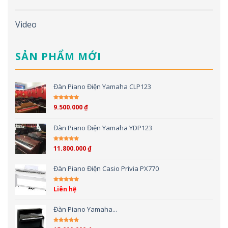
Video
SẢN PHẨM MỚI
Đàn Piano Điện Yamaha CLP123
9.500.000
₫
Được xếp hạng
5.00
5 sao
Đàn Piano Điện Yamaha YDP123
11.800.000
₫
Được xếp hạng
5.00
5 sao
Đàn Piano Điện Casio Privia PX770
Liên hệ
Được xếp hạng
5.00
5 sao
Đàn Piano Yamaha...