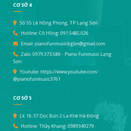
CƠ SỞ 4
Số 55 Lê Hồng Phong, TP Lạng Sơn.
Hotline: Cô Hồng:
091.5485.026
Email:
pianofunmusicbgbn@gmail.com
Zalo: 0979.373.586 - Piano Funmusic Lạng
Sơn
Youtube:
https://www.youtube.com/
@pianofunmusic3761
CƠ SỞ 5
Lk 16-37 Dọc Bún 2 La Khê Hà Đông
Hotline: Thầy Khang:
0989349279