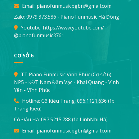
Email:
pianofunmusicbgbn@gmail.com
Zalo: 0979.373.586 - Piano Funmusic Hà Đông
Youtube:
https://www.youtube.com/
@pianofunmusic3761
CƠ SỞ 6
TT Piano Funmusic Vĩnh Phúc (Cơ sở 6)
NP5 - KĐT Nam Đầm Vạc - Khai Quang - Vĩnh
Yên - Vĩnh Phúc
Hotline: Cô Kiều Trang:
096.1121.636
(fb
Trang Kieu)
Cô Đậu Hà:
097.5215.788
(fb LinhNhi Hà)
Email:
pianofunmusicbgbn@gmail.com