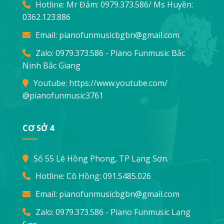
Hotline: Mr Đảm:
0979.373.586
/ Ms Huyền:
0362.123.886
Email:
pianofunmusicbgbn@gmail.com
Zalo: 0979.373.586 - Piano Funmusic Bắc
Ninh Bắc Giang
Youtube:
https://www.youtube.com/
@pianofunmusic3761
CƠ SỞ 4
Số 55 Lê Hồng Phong, TP Lạng Sơn.
Hotline: Cô Hồng:
091.5485.026
Email:
pianofunmusicbgbn@gmail.com
Zalo: 0979.373.586 - Piano Funmusic Lạng