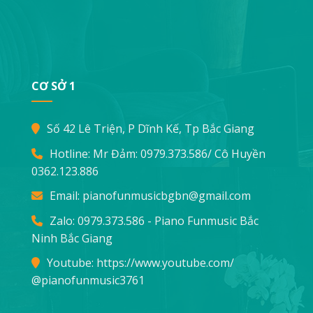
CƠ SỞ 1
Số 42 Lê Triện, P Dĩnh Kế, Tp Bắc Giang
Hotline: Mr Đảm:
0979.373.586
/ Cô Huyền
0362.123.886
Email:
pianofunmusicbgbn@gmail.com
Zalo: 0979.373.586 - Piano Funmusic Bắc
Ninh Bắc Giang
Youtube:
https://www.youtube.com/
@pianofunmusic3761