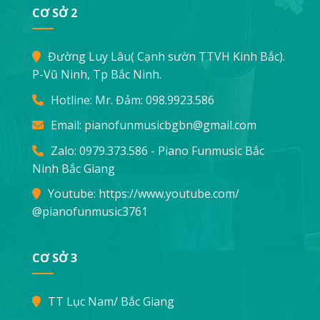
CƠ SỞ 2
Đường Luy Lâu( Cạnh sườn TTVH Kinh Bắc).
P-Vũ Ninh, Tp Bắc Ninh.
Hotline: Mr. Đảm:
098.9923.586
Email:
pianofunmusicbgbn@gmail.com
Zalo: 0979.373.586 - Piano Funmusic Bắc
Ninh Bắc Giang
Youtube:
https://www.youtube.com/
@pianofunmusic3761
CƠ SỞ 3
TT Lục Nam/ Bắc Giang