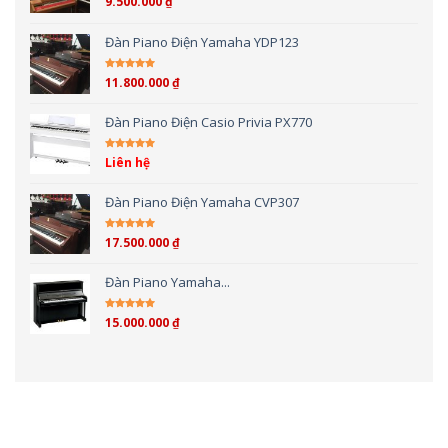
9.500.000
₫
Được xếp hạng
5.00
5 sao
Đàn Piano Điện Yamaha YDP123
11.800.000
₫
Được xếp hạng
5.00
5 sao
Đàn Piano Điện Casio Privia PX770
Liên hệ
Được xếp hạng
5.00
5 sao
Đàn Piano Điện Yamaha CVP307
17.500.000
₫
Được xếp hạng
4.00
5 sao
Đàn Piano Yamaha...
15.000.000
₫
Được xếp hạng
4.00
5 sao