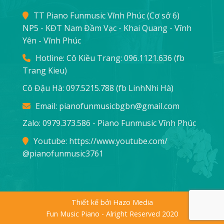
TT Piano Funmusic Vĩnh Phúc (Cơ sở 6)
NP5 - KĐT Nam Đầm Vạc - Khai Quang - Vĩnh
Yên - Vĩnh Phúc
Hotline: Cô Kiều Trang:
096.1121.636
(fb
Trang Kieu)
Cô Đậu Hà:
097.5215.788
(fb LinhNhi Hà)
Email:
pianofunmusicbgbn@gmail.com
Zalo: 0979.373.586 - Piano Funmusic Vĩnh Phúc
Youtube:
https://www.youtube.com/
@pianofunmusic3761
Thiết kế bởi Hazo Media
Fun Music Piano - Alright Reserved 2020