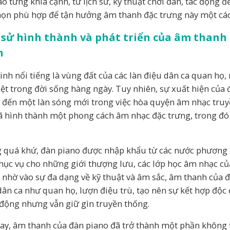
ào từng khía cạnh, từ lịch sử, kỹ thuật chơi đàn, tác động 
họn phù hợp để tận hưởng âm thanh đặc trưng này một các
 sử hình thành và phát triển của âm thanh
h
inh nổi tiếng là vùng đất của các làn điệu dân ca quan họ,
iệt trong đời sống hàng ngày. Tuy nhiên, sự xuất hiện của
đến một làn sóng mới trong việc hòa quyện âm nhạc truyề
ã hình thành một phong cách âm nhạc đặc trưng, trong đó
 quá khứ, đàn piano được nhập khẩu từ các nước phương T
hục vụ cho những giới thượng lưu, các lớp học âm nhạc của
 nhờ vào sự đa dạng về kỹ thuật và âm sắc, âm thanh của 
dân ca như quan họ, lượn điệu trù, tạo nên sự kết hợp độc 
động nhưng vẫn giữ gìn truyền thống.
ay, âm thanh của đàn piano đã trở thành một phần không th