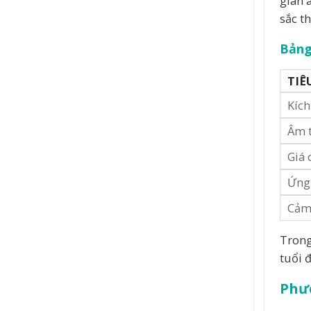
gian 
sắc t
Bảng
TIÊ
Kích
Âm 
Giá 
Ứng
Cảm
Trong
tuổi 
Phư