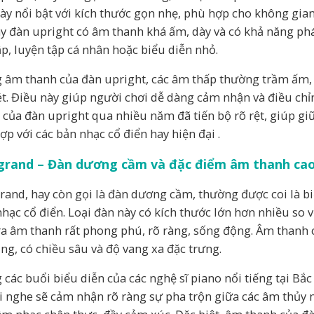
ày nổi bật với kích thước gọn nhẹ, phù hợp cho không gia
ây đàn upright có âm thanh khá ấm, dày và có khả năng p
ập, luyện tập cá nhân hoặc biểu diễn nhỏ.
 âm thanh của đàn upright, các âm thấp thường trầm ấm, 
ét. Điều này giúp người chơi dễ dàng cảm nhận và điều ch
 của đàn upright qua nhiều năm đã tiến bộ rõ rệt, giúp g
ợp với các bản nhạc cổ điển hay hiện đại .
grand – Đàn dương cầm và đặc điểm âm thanh cao
rand, hay còn gọi là đàn dương cầm, thường được coi là b
nhạc cổ điển. Loại đàn này có kích thước lớn hơn nhiều so
ra âm thanh rất phong phú, rõ ràng, sống động. Âm thanh
ắng, có chiều sâu và độ vang xa đặc trưng.
 các buổi biểu diễn của các nghệ sĩ piano nổi tiếng tại Bắc
 nghe sẽ cảm nhận rõ ràng sự pha trộn giữa các âm thủy 