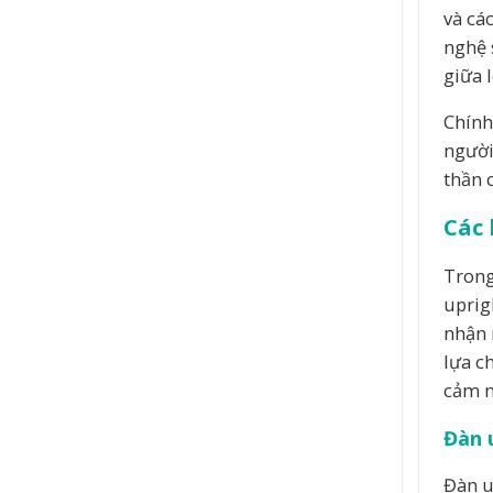
và cá
nghệ 
giữa 
Chính
người
thần 
Các 
Trong
uprig
nhận 
lựa c
cảm n
Đàn 
Đàn u