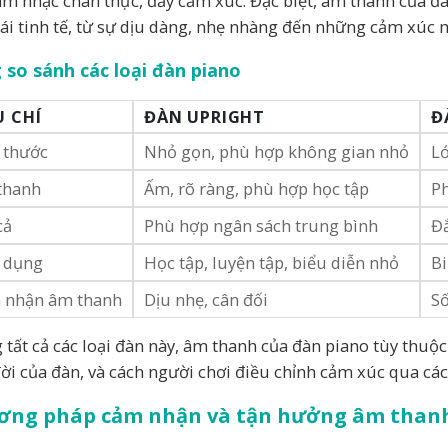
âm nhạc chân thực, đầy cảm xúc. Đặc biệt, âm thanh của đà
hái tinh tế, từ sự dịu dàng, nhẹ nhàng đến những cảm xúc mã
 so sánh các loại đàn piano
U CHÍ
ĐÀN UPRIGHT
Đ
 thước
Nhỏ gọn, phù hợp không gian nhỏ
Lớ
thanh
Ấm, rõ ràng, phù hợp học tập
Ph
cả
Phù hợp ngân sách trung bình
Đắ
 dụng
Học tập, luyện tập, biểu diễn nhỏ
Bi
 nhận âm thanh
Dịu nhẹ, cân đối
Số
 tất cả các loại đàn này, âm thanh của đàn piano tùy thuộc 
đời của đàn, và cách người chơi điều chỉnh cảm xúc qua cá
ơng pháp cảm nhận và tận hưởng âm thanh 