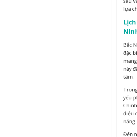
sâu v
lựa c
Lịch
Nin
Bắc N
đặc b
mang 
này đ
tâm.
Trong
yếu p
Chính
điệu 
năng 
Đến n