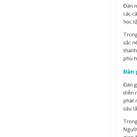
Đàn n
các c
học t
Trong
sắc n
thanh
phù h
Đàn 
Đàn g
diễn 
phát 
sâu l
Trong
Người