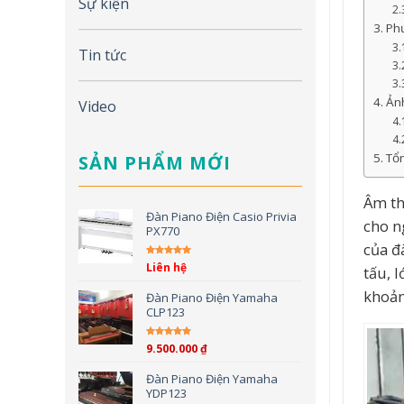
Sự kiện
Ph
Tin tức
Ảnh
Video
Tổn
SẢN PHẨM MỚI
Âm th
Đàn Piano Điện Casio Privia
cho n
PX770
của đ
Liên hệ
tấu, 
Được xếp hạng
5.00
5
sao
khoản
Đàn Piano Điện Yamaha
CLP123
9.500.000
₫
Được xếp hạng
5.00
5
sao
Đàn Piano Điện Yamaha
YDP123