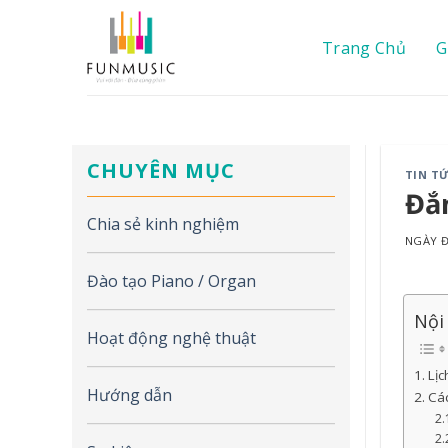
Chuyển
đến
Trang Chủ
G
nội
dung
CHUYÊN MỤC
TIN T
Đắm
Chia sẻ kinh nghiệm
NGÀY
Đào tạo Piano / Organ
Nội
Hoạt động nghệ thuật
Lịc
Hướng dẫn
Các