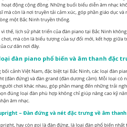
c hoạt động cộng đồng. Những buổi biểu diễn âm nhạc khô
sĩ mà còn là nơi truyền tải cảm xúc, góp phần giáo dục v
lòng một Bắc Ninh truyền thống.
 vì thế, lịch sử phát triển của đàn piano tại Bắc Ninh khôn
 chơi, mà còn là biểu tượng của sự đổi mới, kết hợp giữa t
của cư dân nơi đây.
loại đàn piano phổ biến và âm thanh đặc tr
 bối cảnh Việt Nam, đặc biệt tại Bắc Ninh, các loại đàn pi
ht (đàn đứng) và đàn grand (đàn dương cầm). Mỗi loại có 
người chơi khác nhau, góp phần mang đến những trải ngh
họn đúng loại đàn phù hợp không chỉ giúp nâng cao kỹ năn
hận âm nhạc.
upright – Đàn đứng và nét đặc trưng về âm thanh
pright, hay còn gọi là đàn đứng, là loại đàn phổ biến nhất 