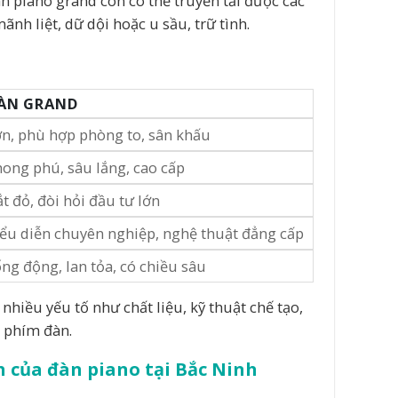
n piano grand còn có thể truyền tải được các
nh liệt, dữ dội hoặc u sầu, trữ tình.
ÀN GRAND
n, phù hợp phòng to, sân khấu
ong phú, sâu lắng, cao cấp
t đỏ, đòi hỏi đầu tư lớn
ểu diễn chuyên nghiệp, nghệ thuật đẳng cấp
ng động, lan tỏa, có chiều sâu
nhiều yếu tố như chất liệu, kỹ thuật chế tạo,
c phím đàn.
của đàn piano tại Bắc Ninh