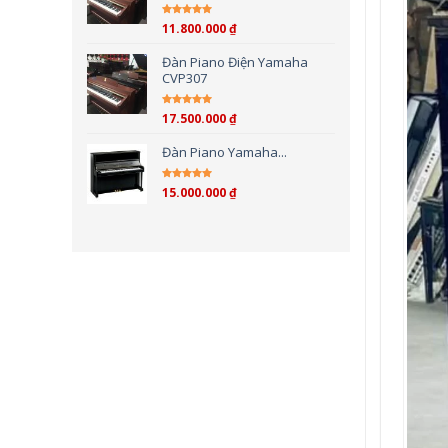
11.800.000
₫
Được xếp hạng
5.00
5
sao
Đàn Piano Điện Yamaha
CVP307
17.500.000
₫
Được xếp hạng
4.00
5 sao
Đàn Piano Yamaha...
15.000.000
₫
Được xếp hạng
4.00
5 sao