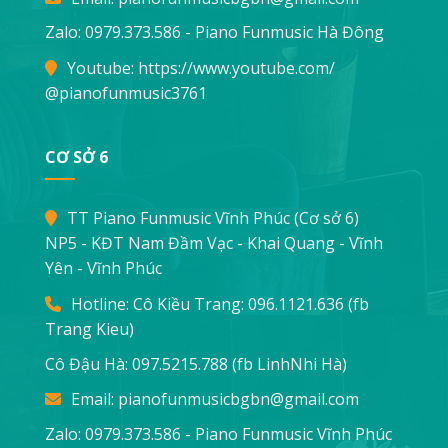
Zalo: 0979.373.586 - Piano Funmusic Hà Đông
Youtube:
https://www.youtube.com/
@pianofunmusic3761
CƠ SỞ 6
TT Piano Funmusic Vĩnh Phúc (Cơ sở 6)
NP5 - KĐT Nam Đầm Vạc - Khai Quang - Vĩnh
Yên - Vĩnh Phúc
Hotline: Cô Kiều Trang:
096.1121.636
(fb
Trang Kieu)
Cô Đậu Hà:
097.5215.788
(fb LinhNhi Hà)
Email:
pianofunmusicbgbn@gmail.com
Zalo: 0979.373.586 - Piano Funmusic Vĩnh Phúc