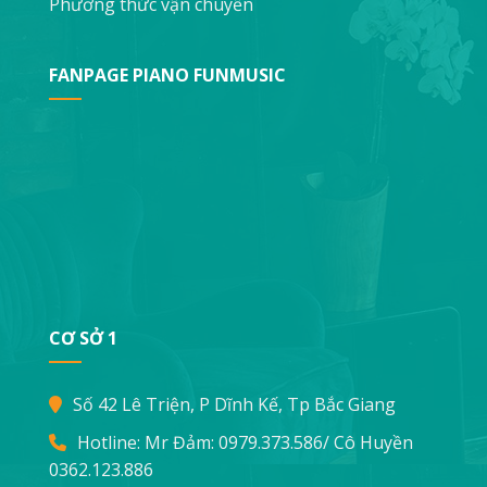
Phương thức vận chuyển
FANPAGE PIANO FUNMUSIC
CƠ SỞ 1
Số 42 Lê Triện, P Dĩnh Kế, Tp Bắc Giang
Hotline: Mr Đảm:
0979.373.586
/ Cô Huyền
0362.123.886