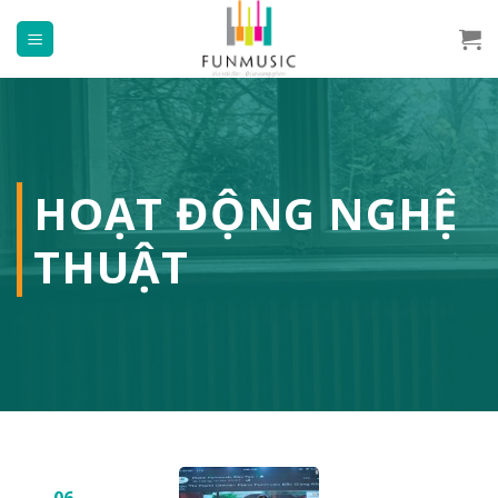
Chuyển
đến
nội
dung
HOẠT ĐỘNG NGHỆ
THUẬT
06