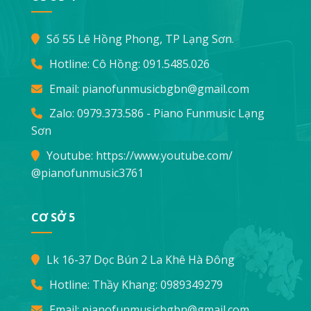
Số 55 Lê Hồng Phong, TP Lạng Sơn.
Hotline: Cô Hồng:
091.5485.026
Email:
pianofunmusicbgbn@gmail.com
Zalo: 0979.373.586 - Piano Funmusic Lạng
Sơn
Youtube:
https://www.youtube.com/
@pianofunmusic3761
CƠ SỞ 5
Lk 16-37 Dọc Bún 2 La Khê Hà Đông
Hotline: Thầy Khang:
0989349279
Email:
pianofunmusicbgbn@gmail.com