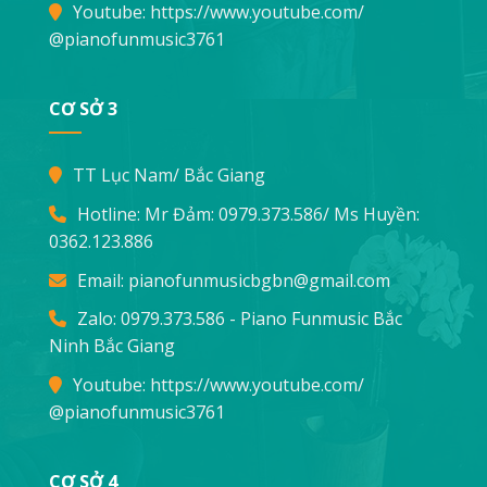
Youtube:
https://www.youtube.com/
@pianofunmusic3761
CƠ SỞ 3
TT Lục Nam/ Bắc Giang
Hotline: Mr Đảm:
0979.373.586
/ Ms Huyền:
0362.123.886
Email:
pianofunmusicbgbn@gmail.com
Zalo: 0979.373.586 - Piano Funmusic Bắc
Ninh Bắc Giang
Youtube:
https://www.youtube.com/
@pianofunmusic3761
CƠ SỞ 4