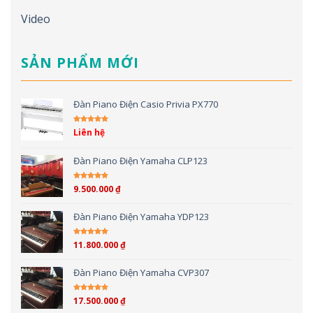
Video
SẢN PHẨM MỚI
Đàn Piano Điện Casio Privia PX770
Liên hệ
Được xếp hạng
5.00
5 sao
Đàn Piano Điện Yamaha CLP123
9.500.000
₫
Được xếp hạng
5.00
5 sao
Đàn Piano Điện Yamaha YDP123
11.800.000
₫
Được xếp hạng
5.00
5 sao
Đàn Piano Điện Yamaha CVP307
17.500.000
₫
Được xếp hạng
4.00
5 sao