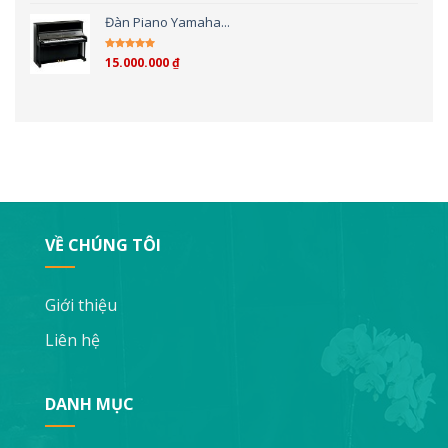
Đàn Piano Yamaha...
15.000.000
₫
Được xếp hạng
4.00
5 sao
VỀ CHÚNG TÔI
Giới thiệu
Liên hệ
DANH MỤC