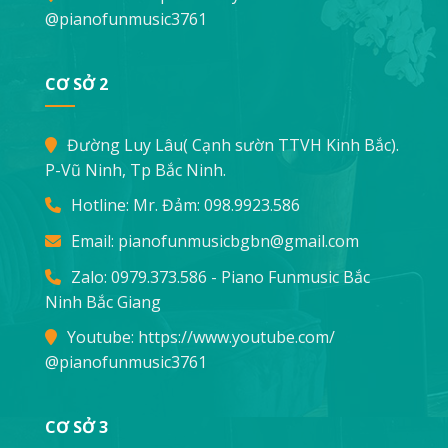
@pianofunmusic3761
CƠ SỞ 2
Đường Luy Lâu( Cạnh sườn TTVH Kinh Bắc).
P-Vũ Ninh, Tp Bắc Ninh.
Hotline: Mr. Đảm:
098.9923.586
Email:
pianofunmusicbgbn@gmail.com
Zalo: 0979.373.586 - Piano Funmusic Bắc
Ninh Bắc Giang
Youtube:
https://www.youtube.com/
@pianofunmusic3761
CƠ SỞ 3