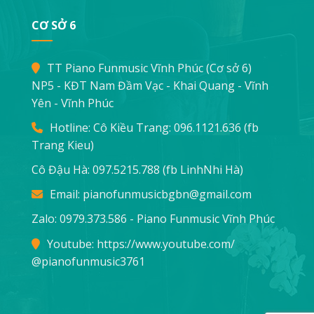
CƠ SỞ 6
TT Piano Funmusic Vĩnh Phúc (Cơ sở 6)
NP5 - KĐT Nam Đầm Vạc - Khai Quang - Vĩnh
Yên - Vĩnh Phúc
Hotline: Cô Kiều Trang:
096.1121.636
(fb
Trang Kieu)
Cô Đậu Hà:
097.5215.788
(fb LinhNhi Hà)
Email:
pianofunmusicbgbn@gmail.com
Zalo: 0979.373.586 - Piano Funmusic Vĩnh Phúc
Youtube:
https://www.youtube.com/
@pianofunmusic3761