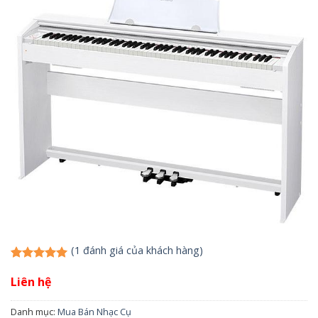
(
1
đánh giá của khách hàng)
1
5.00
trên 5
Liên hệ
dựa trên
đánh giá
Danh mục:
Mua Bán Nhạc Cụ