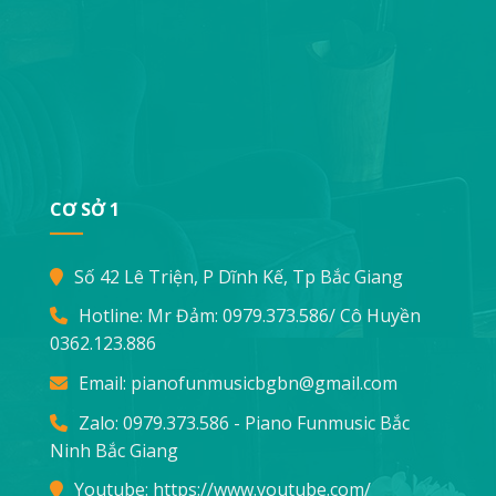
CƠ SỞ 1
Số 42 Lê Triện, P Dĩnh Kế, Tp Bắc Giang
Hotline: Mr Đảm:
0979.373.586
/ Cô Huyền
0362.123.886
Email:
pianofunmusicbgbn@gmail.com
Zalo: 0979.373.586 - Piano Funmusic Bắc
Ninh Bắc Giang
Youtube:
https://www.youtube.com/