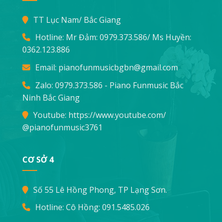
TT Lục Nam/ Bắc Giang
Hotline: Mr Đảm:
0979.373.586
/ Ms Huyền:
0362.123.886
Email:
pianofunmusicbgbn@gmail.com
Zalo: 0979.373.586 - Piano Funmusic Bắc
Ninh Bắc Giang
Youtube:
https://www.youtube.com/
@pianofunmusic3761
CƠ SỞ 4
Số 55 Lê Hồng Phong, TP Lạng Sơn.
Hotline: Cô Hồng:
091.5485.026