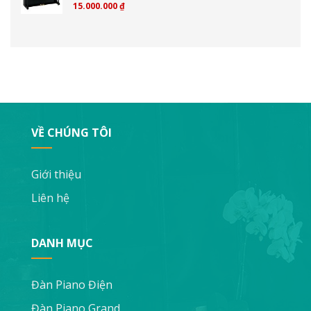
15.000.000
₫
Được xếp hạng
4.00
5 sao
VỀ CHÚNG TÔI
Giới thiệu
Liên hệ
DANH MỤC
Đàn Piano Điện
Đàn Piano Grand