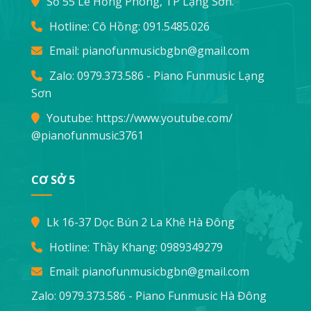
Số 55 Lê Hồng Phong, TP Lạng Sơn.
Hotline: Cô Hồng:
091.5485.026
Email:
pianofunmusicbgbn@gmail.com
Zalo: 0979.373.586 - Piano Funmusic Lạng
Sơn
Youtube:
https://www.youtube.com/
@pianofunmusic3761
CƠ SỞ 5
Lk 16-37 Dọc Bún 2 La Khê Hà Đông
Hotline: Thầy Khang:
0989349279
Email:
pianofunmusicbgbn@gmail.com
Zalo: 0979.373.586 - Piano Funmusic Hà Đông