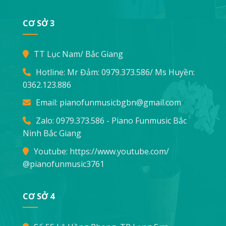
CƠ SỞ 3
TT Lục Nam/ Bắc Giang
Hotline: Mr Đảm:
0979.373.586
/ Ms Huyền:
0362.123.886
Email:
pianofunmusicbgbn@gmail.com
Zalo: 0979.373.586 - Piano Funmusic Bắc
Ninh Bắc Giang
Youtube:
https://www.youtube.com/
@pianofunmusic3761
CƠ SỞ 4