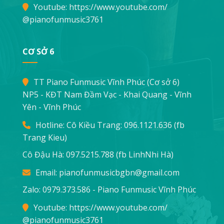
Youtube:
https://www.youtube.com/
@pianofunmusic3761
CƠ SỞ 6
TT Piano Funmusic Vĩnh Phúc (Cơ sở 6)
NP5 - KĐT Nam Đầm Vạc - Khai Quang - Vĩnh
Yên - Vĩnh Phúc
Hotline: Cô Kiều Trang:
096.1121.636
(fb
Trang Kieu)
Cô Đậu Hà:
097.5215.788
(fb LinhNhi Hà)
Email:
pianofunmusicbgbn@gmail.com
Zalo: 0979.373.586 - Piano Funmusic Vĩnh Phúc
Youtube:
https://www.youtube.com/
@pianofunmusic3761