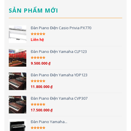
SẢN PHẨM MỚI
Đàn Piano Điện Casio Privia PX770
Liên hệ
Được xếp hạng
5.00
5 sao
Đàn Piano Điện Yamaha CLP123
9.500.000
₫
Được xếp hạng
5.00
5 sao
Đàn Piano Điện Yamaha YDP123
11.800.000
₫
Được xếp hạng
5.00
5 sao
Đàn Piano Điện Yamaha CVP307
17.500.000
₫
Được xếp hạng
4.00
5 sao
Đàn Piano Yamaha...