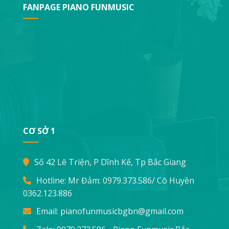
FANPAGE PIANO FUNMUSIC
CƠ SỞ 1
Số 42 Lê Triện, P Dĩnh Kế, Tp Bắc Giang
Hotline: Mr Đảm:
0979.373.586
/ Cô Huyền
0362.123.886
Email:
pianofunmusicbgbn@gmail.com