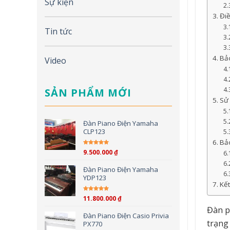
Sự kiện
Đi
Tin tức
Bảo
Video
SẢN PHẨM MỚI
Sử
Đàn Piano Điện Yamaha
CLP123
Bả
9.500.000
₫
Được xếp hạng
5.00
5
sao
Đàn Piano Điện Yamaha
YDP123
Kết
11.800.000
₫
Được xếp hạng
5.00
5
Đàn p
sao
Đàn Piano Điện Casio Privia
trạng
PX770