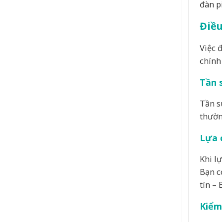
đàn p
Điề
Việc 
chính
Tần 
Tần s
thườn
Lựa 
Khi l
Bạn c
tín –
Kiểm