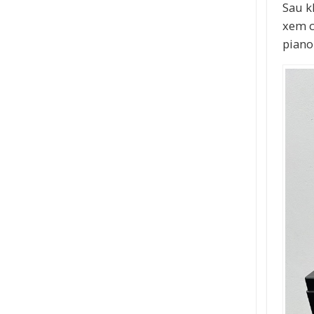
Sau k
xem c
piano 