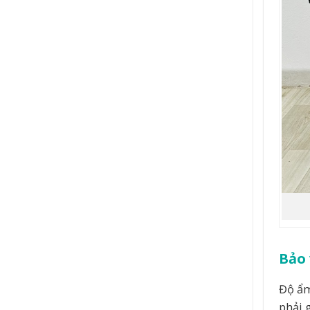
Bảo 
Độ ẩm
phải 