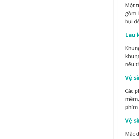
Một t
gồm l
bụi đ
Lau 
Khung
khung
nếu th
Vệ s
Các p
mềm, 
phím 
Vệ s
Mặc d