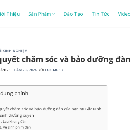
iới Thiệu
Sản Phẩm
Đào Tạo
Tin Tức
Vide
SẺ KINH NGHIỆM
quyết chăm sóc và bảo dưỡng đàn
 ĐĂNG
1 THÁNG 2, 2024
BỞI
FUN MUSIC
 dung chính
quyết chăm sóc và bảo dưỡng đàn của bạn tại Bắc Ninh
 sinh thường xuyên
Lau khung đàn
Vệ sinh phím đàn