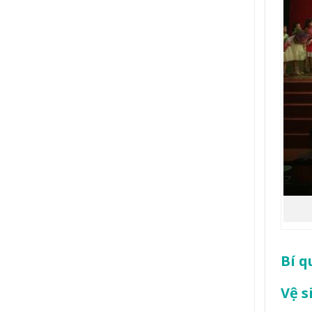
Bí q
Vệ 