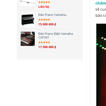
chăm 
Liên hệ
Được xếp hạng
5.00
5
sẽ cu
sao
bảo c
Đàn Piano Yamaha...
15.000.000
₫
Được xếp hạng
4.00
5 sao
Đàn Piano Điện Yamaha
CVP307
17.500.000
₫
Được xếp hạng
4.00
5 sao