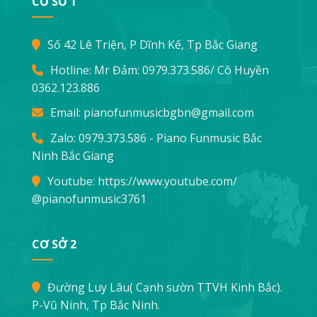
CƠ SỞ 1
Số 42 Lê Triện, P Dĩnh Kế, Tp Bắc Giang
Hotline: Mr Đảm:
0979.373.586
/ Cô Huyền
0362.123.886
Email:
pianofunmusicbgbn@gmail.com
Zalo: 0979.373.586 - Piano Funmusic Bắc
Ninh Bắc Giang
Youtube:
https://www.youtube.com/
@pianofunmusic3761
CƠ SỞ 2
Đường Luy Lâu( Cạnh sườn TTVH Kinh Bắc).
P-Vũ Ninh, Tp Bắc Ninh.