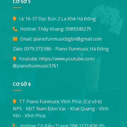
CƠ SỞ 5
Lk 16-37 Dọc Bún 2 La Khê Hà Đông
Hotline: Thầy Khang:
0989349279
Email:
pianofunmusicbgbn@gmail.com
Zalo: 0979.373.586 - Piano Funmusic Hà Đông
Youtube:
https://www.youtube.com/
@pianofunmusic3761
CƠ SỞ 6
TT Piano Funmusic Vĩnh Phúc (Cơ sở 6)
NP5 - KĐT Nam Đầm Vạc - Khai Quang - Vĩnh
Yên - Vĩnh Phúc
Hotline: Cô Kiều Trang:
096.1121.636
(fb