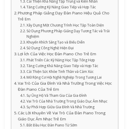
Cải Thiện Khả Năng Tập Trung và Kiên Nhẫn
Tăng Cường Kỹ Năng Giao Tiếp và Hợp Tác
Phương Pháp Giảng Dạy Đàn Piano Hiệu Quả Cho
Trẻ Em
Xây Dựng Một Chương Trình Học Tập Toàn Diện
Sử Dụng Phương Pháp Giảng Dạy Tương Tác và Trải
Nghiệm
Khuyến Khích Sáng Tạo và Biểu Diễn
Sử Dụng Công Nghệ Hiện Đại
Lợi Ích Của Việc Học Đàn Piano Cho Trẻ Em
Phát Triển Các Kỹ Năng Học Tập Tổng Hợp
Tăng Cường Khả Năng Giao Tiếp và Hợp Tác
Cải Thiện Sức Khỏe Tinh Thần và Cảm Xúc
Mở Rộng Cơ Hội Nghề Nghiệp Trong Tương Lai
Vai Trò Của Gia Đình Và Nhà Trường Trong Việc Học
Đàn Piano Của Trẻ Em
Sự Ủng Hộ Và Tham Gia Của Gia Đình
Vai Trò Của Nhà Trường Trong Giáo Dục Âm Nhạc
Sự Phối Hợp Giữa Gia Đình Và Nhà Trường
Các Lời Khuyên Về Vai Trò Của Đàn Piano Trong
Giáo Dục Âm Nhạc Trẻ Em
Bắt Đầu Học Đàn Piano Từ Sớm