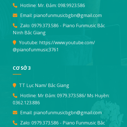
Hotline: Mr. Đảm:
098.9923.586
Email:
pianofunmusicbgbn@gmail.com
Zalo: 0979.373.586 - Piano Funmusic Bắc
Ninh Bắc Giang
Youtube:
https://www.youtube.com/
@pianofunmusic3761
CƠ SỞ 3
TT Lục Nam/ Bắc Giang
Hotline: Mr Đảm:
0979.373.586
/ Ms Huyền:
0362.123.886
Email:
pianofunmusicbgbn@gmail.com
Zalo: 0979.373.586 - Piano Funmusic Bắc