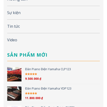
Sự kiện
Tin tức
Video
SẢN PHẨM MỚI
Đàn Piano Điện Yamaha CLP123
9.500.000
₫
Được xếp hạng
5.00
5 sao
Đàn Piano Điện Yamaha YDP123
11.800.000
₫
Được xếp hạng
5.00
5 sao