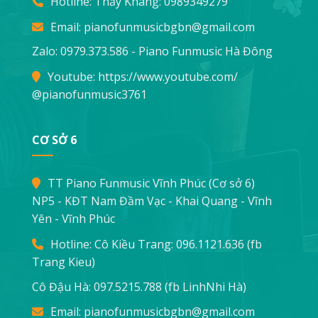
Hotline: Thầy Khang:
0989349279
Email:
pianofunmusicbgbn@gmail.com
Zalo: 0979.373.586 - Piano Funmusic Hà Đông
Youtube:
https://www.youtube.com/
@pianofunmusic3761
CƠ SỞ 6
TT Piano Funmusic Vĩnh Phúc (Cơ sở 6)
NP5 - KĐT Nam Đầm Vạc - Khai Quang - Vĩnh
Yên - Vĩnh Phúc
Hotline: Cô Kiều Trang:
096.1121.636
(fb
Trang Kieu)
Cô Đậu Hà:
097.5215.788
(fb LinhNhi Hà)
Email:
pianofunmusicbgbn@gmail.com