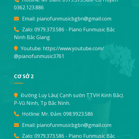
0362.123.886
Email:
pianofunmusicbgbn@gmail.com
Zalo: 0979.373.586 - Piano Funmusic Bắc
Ninh Bắc Giang
Youtube:
https://www.youtube.com/
@pianofunmusic3761
CƠ SỞ 2
Đường Luy Lâu( Cạnh sườn TTVH Kinh Bắc).
P-Vũ Ninh, Tp Bắc Ninh.
Hotline: Mr. Đảm:
098.9923.586
Email:
pianofunmusicbgbn@gmail.com
Zalo: 0979.373.586 - Piano Funmusic Bắc