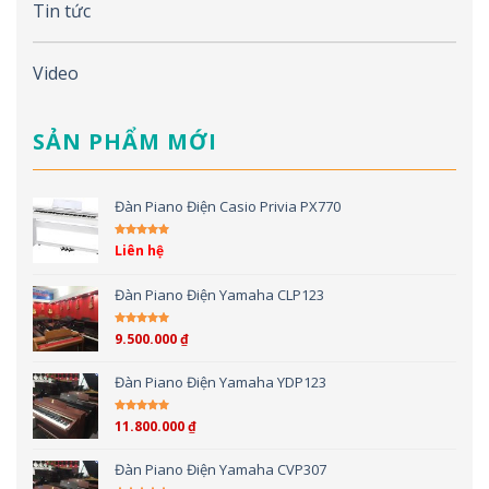
Tin tức
Video
SẢN PHẨM MỚI
Đàn Piano Điện Casio Privia PX770
Liên hệ
Được xếp hạng
5.00
5 sao
Đàn Piano Điện Yamaha CLP123
9.500.000
₫
Được xếp hạng
5.00
5 sao
Đàn Piano Điện Yamaha YDP123
11.800.000
₫
Được xếp hạng
5.00
5 sao
Đàn Piano Điện Yamaha CVP307