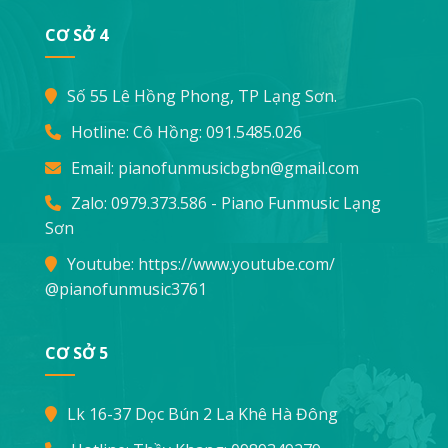
CƠ SỞ 4
Số 55 Lê Hồng Phong, TP Lạng Sơn.
Hotline: Cô Hồng:
091.5485.026
Email:
pianofunmusicbgbn@gmail.com
Zalo: 0979.373.586 - Piano Funmusic Lạng
Sơn
Youtube:
https://www.youtube.com/
@pianofunmusic3761
CƠ SỞ 5
Lk 16-37 Dọc Bún 2 La Khê Hà Đông