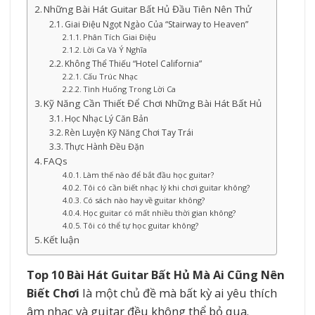
Những Bài Hát Guitar Bất Hủ Đầu Tiên Nên Thử
Giai Điệu Ngọt Ngào Của “Stairway to Heaven”
Phân Tích Giai Điệu
Lời Ca Và Ý Nghĩa
Không Thể Thiếu “Hotel California”
Cấu Trúc Nhạc
Tình Huống Trong Lời Ca
Kỹ Năng Cần Thiết Để Chơi Những Bài Hát Bất Hủ
Học Nhạc Lý Căn Bản
Rèn Luyện Kỹ Năng Chơi Tay Trái
Thực Hành Đều Đặn
FAQs
Làm thế nào để bắt đầu học guitar?
Tôi có cần biết nhạc lý khi chơi guitar không?
Có sách nào hay về guitar không?
Học guitar có mất nhiều thời gian không?
Tôi có thể tự học guitar không?
Kết luận
Top 10 Bài Hát Guitar Bất Hủ Mà Ai Cũng Nên
Biết Chơi
là một chủ đề mà bất kỳ ai yêu thích
âm nhạc và guitar đều không thể bỏ qua.