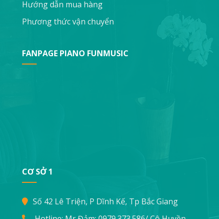
Hướng dẫn mua hàng
Phương thức vận chuyển
FANPAGE PIANO FUNMUSIC
CƠ SỞ 1
Số 42 Lê Triện, P Dĩnh Kế, Tp Bắc Giang
Hotline: Mr Đảm:
0979.373.586
/ Cô Huyền