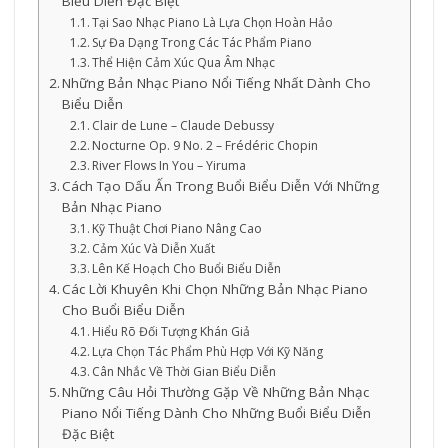
Biểu Diễn Đặc Biệt
Tại Sao Nhạc Piano Là Lựa Chọn Hoàn Hảo
Sự Đa Dạng Trong Các Tác Phẩm Piano
Thể Hiện Cảm Xúc Qua Âm Nhạc
Những Bản Nhạc Piano Nổi Tiếng Nhất Dành Cho
Biểu Diễn
Clair de Lune – Claude Debussy
Nocturne Op. 9 No. 2 – Frédéric Chopin
River Flows In You – Yiruma
Cách Tạo Dấu Ấn Trong Buổi Biểu Diễn Với Những
Bản Nhạc Piano
Kỹ Thuật Chơi Piano Nâng Cao
Cảm Xúc Và Diễn Xuất
Lên Kế Hoạch Cho Buổi Biểu Diễn
Các Lời Khuyên Khi Chọn Những Bản Nhạc Piano
Cho Buổi Biểu Diễn
Hiểu Rõ Đối Tượng Khán Giả
Lựa Chọn Tác Phẩm Phù Hợp Với Kỹ Năng
Cân Nhắc Về Thời Gian Biểu Diễn
Những Câu Hỏi Thường Gặp Về Những Bản Nhạc
Piano Nổi Tiếng Dành Cho Những Buổi Biểu Diễn
Đặc Biệt