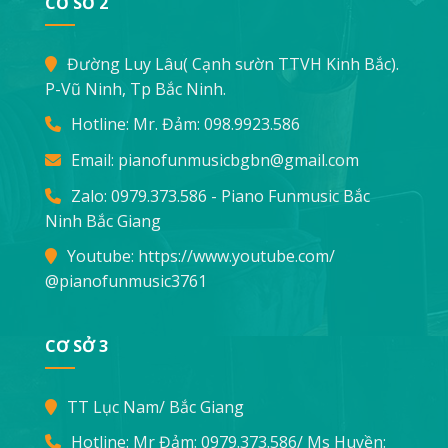
CƠ SỞ 2
Đường Luy Lâu( Cạnh sườn TTVH Kinh Bắc).
P-Vũ Ninh, Tp Bắc Ninh.
Hotline: Mr. Đảm:
098.9923.586
Email:
pianofunmusicbgbn@gmail.com
Zalo: 0979.373.586 - Piano Funmusic Bắc
Ninh Bắc Giang
Youtube:
https://www.youtube.com/
@pianofunmusic3761
CƠ SỞ 3
TT Lục Nam/ Bắc Giang
Hotline: Mr Đảm:
0979.373.586
/ Ms Huyền: