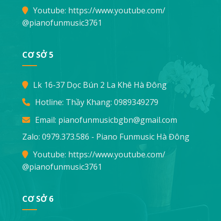
Youtube:
https://www.youtube.com/
@pianofunmusic3761
CƠ SỞ 5
Lk 16-37 Dọc Bún 2 La Khê Hà Đông
Hotline: Thầy Khang:
0989349279
Email:
pianofunmusicbgbn@gmail.com
Zalo: 0979.373.586 - Piano Funmusic Hà Đông
Youtube:
https://www.youtube.com/
@pianofunmusic3761
CƠ SỞ 6