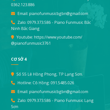
0362.123.886
Email:
pianofunmusicbgbn@gmail.com
Zalo: 0979.373.586 - Piano Funmusic Bắc
Ninh Bắc Giang
Youtube:
https://www.youtube.com/
@pianofunmusic3761
CƠ SỞ 4
Số 55 Lê Hồng Phong, TP Lạng Sơn.
Hotline: Cô Hồng:
091.5485.026
Email:
pianofunmusicbgbn@gmail.com
Zalo: 0979.373.586 - Piano Funmusic Lạng
Sơn