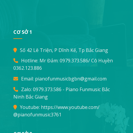
CƠ SỞ 1
Số 42 Lê Triện, P Dĩnh Kế, Tp Bắc Giang
Hotline: Mr Đảm:
0979.373.586
/ Cô Huyền
0362.123.886
Email:
pianofunmusicbgbn@gmail.com
Zalo: 0979.373.586 - Piano Funmusic Bắc
Ninh Bắc Giang
Youtube:
https://www.youtube.com/
@pianofunmusic3761