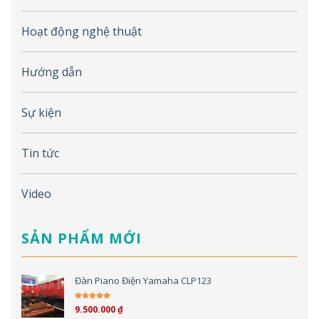
Hoạt động nghệ thuật
Hướng dẫn
Sự kiện
Tin tức
Video
SẢN PHẨM MỚI
Đàn Piano Điện Yamaha CLP123
9.500.000
₫
Được xếp hạng
5.00
5 sao