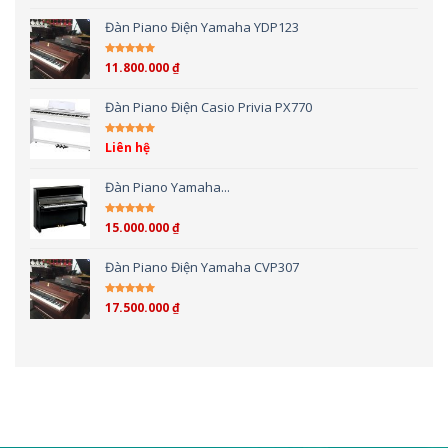
Đàn Piano Điện Yamaha YDP123
11.800.000
₫
Được xếp hạng
5.00
5 sao
Đàn Piano Điện Casio Privia PX770
Liên hệ
Được xếp hạng
5.00
5 sao
Đàn Piano Yamaha...
15.000.000
₫
Được xếp hạng
4.00
5 sao
Đàn Piano Điện Yamaha CVP307
17.500.000
₫
Được xếp hạng
4.00
5 sao