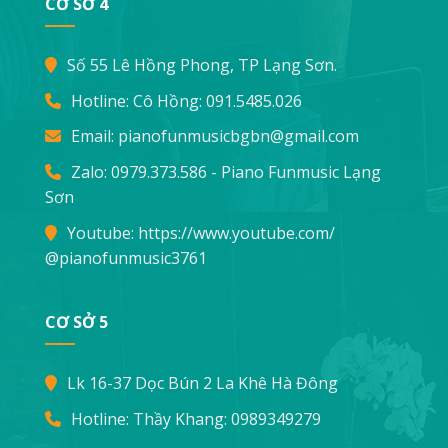
CƠ SỞ 4
Số 55 Lê Hồng Phong, TP Lạng Sơn.
Hotline: Cô Hồng:
091.5485.026
Email:
pianofunmusicbgbn@gmail.com
Zalo: 0979.373.586 - Piano Funmusic Lạng
Sơn
Youtube:
https://www.youtube.com/
@pianofunmusic3761
CƠ SỞ 5
Lk 16-37 Dọc Bún 2 La Khê Hà Đông
Hotline: Thầy Khang:
0989349279