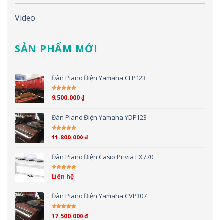
Video
SẢN PHẨM MỚI
Đàn Piano Điện Yamaha CLP123
9.500.000
₫
Được xếp hạng
5.00
5 sao
Đàn Piano Điện Yamaha YDP123
11.800.000
₫
Được xếp hạng
5.00
5 sao
Đàn Piano Điện Casio Privia PX770
Liên hệ
Được xếp hạng
5.00
5 sao
Đàn Piano Điện Yamaha CVP307
17.500.000
₫
Được xếp hạng
4.00
5 sao