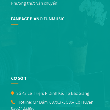
Phương thức vận chuyển
FANPAGE PIANO FUNMUSIC
CƠ SỞ 1
Số 42 Lê Triện, P Dĩnh Kế, Tp Bắc Giang
Hotline: Mr Đảm:
0979.373.586
/ Cô Huyền
0362.123.886