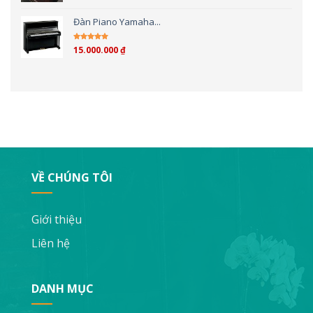
Đàn Piano Yamaha...
15.000.000
₫
Được xếp hạng
4.00
5 sao
VỀ CHÚNG TÔI
Giới thiệu
Liên hệ
DANH MỤC