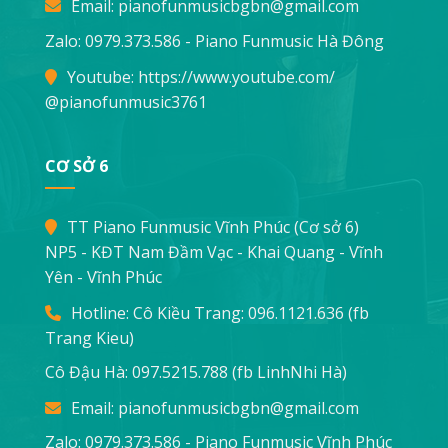
Email:
pianofunmusicbgbn@gmail.com
Zalo: 0979.373.586 - Piano Funmusic Hà Đông
Youtube:
https://www.youtube.com/
@pianofunmusic3761
CƠ SỞ 6
TT Piano Funmusic Vĩnh Phúc (Cơ sở 6)
NP5 - KĐT Nam Đầm Vạc - Khai Quang - Vĩnh
Yên - Vĩnh Phúc
Hotline: Cô Kiều Trang:
096.1121.636
(fb
Trang Kieu)
Cô Đậu Hà:
097.5215.788
(fb LinhNhi Hà)
Email:
pianofunmusicbgbn@gmail.com
Zalo: 0979.373.586 - Piano Funmusic Vĩnh Phúc