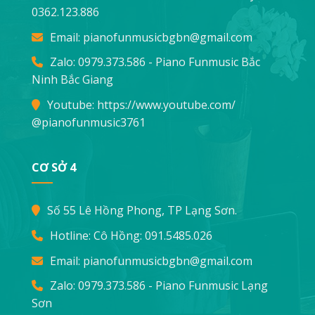
0362.123.886
Email:
pianofunmusicbgbn@gmail.com
Zalo: 0979.373.586 - Piano Funmusic Bắc
Ninh Bắc Giang
Youtube:
https://www.youtube.com/
@pianofunmusic3761
CƠ SỞ 4
Số 55 Lê Hồng Phong, TP Lạng Sơn.
Hotline: Cô Hồng:
091.5485.026
Email:
pianofunmusicbgbn@gmail.com
Zalo: 0979.373.586 - Piano Funmusic Lạng
Sơn