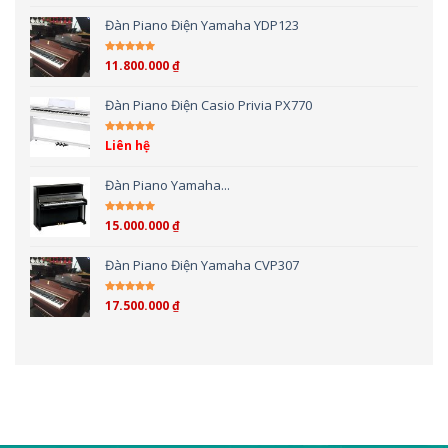
Đàn Piano Điện Yamaha YDP123
11.800.000
₫
Được xếp hạng
5.00
5 sao
Đàn Piano Điện Casio Privia PX770
Liên hệ
Được xếp hạng
5.00
5 sao
Đàn Piano Yamaha...
15.000.000
₫
Được xếp hạng
4.00
5 sao
Đàn Piano Điện Yamaha CVP307
17.500.000
₫
Được xếp hạng
4.00
5 sao