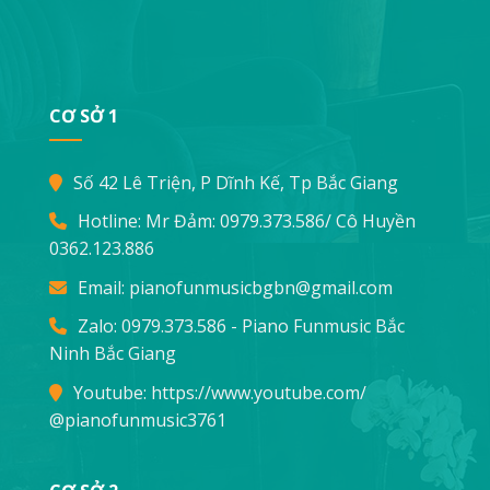
CƠ SỞ 1
Số 42 Lê Triện, P Dĩnh Kế, Tp Bắc Giang
Hotline: Mr Đảm:
0979.373.586
/ Cô Huyền
0362.123.886
Email:
pianofunmusicbgbn@gmail.com
Zalo: 0979.373.586 - Piano Funmusic Bắc
Ninh Bắc Giang
Youtube:
https://www.youtube.com/
@pianofunmusic3761