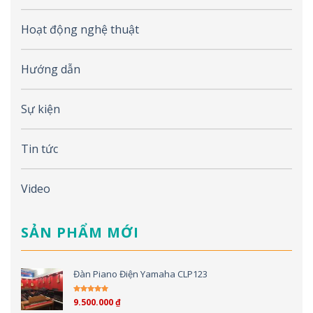
Hoạt động nghệ thuật
Hướng dẫn
Sự kiện
Tin tức
Video
SẢN PHẨM MỚI
Đàn Piano Điện Yamaha CLP123
9.500.000
₫
Được xếp hạng
5.00
5 sao