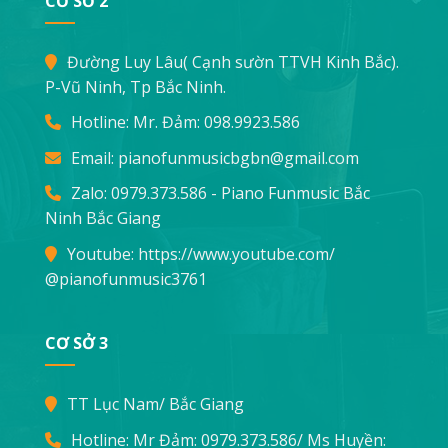
CƠ SỞ 2
Đường Luy Lâu( Cạnh sườn TTVH Kinh Bắc).
P-Vũ Ninh, Tp Bắc Ninh.
Hotline: Mr. Đảm:
098.9923.586
Email:
pianofunmusicbgbn@gmail.com
Zalo: 0979.373.586 - Piano Funmusic Bắc
Ninh Bắc Giang
Youtube:
https://www.youtube.com/
@pianofunmusic3761
CƠ SỞ 3
TT Lục Nam/ Bắc Giang
Hotline: Mr Đảm:
0979.373.586
/ Ms Huyền: