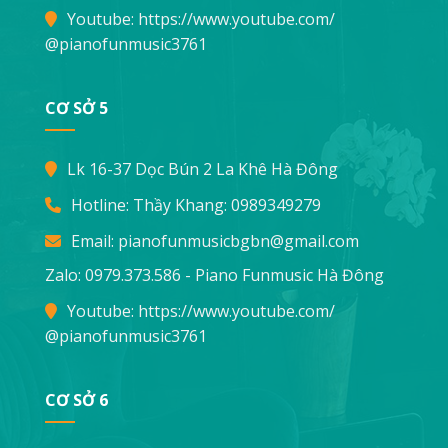
Youtube:
https://www.youtube.com/
@pianofunmusic3761
CƠ SỞ 5
Lk 16-37 Dọc Bún 2 La Khê Hà Đông
Hotline: Thầy Khang:
0989349279
Email:
pianofunmusicbgbn@gmail.com
Zalo: 0979.373.586 - Piano Funmusic Hà Đông
Youtube:
https://www.youtube.com/
@pianofunmusic3761
CƠ SỞ 6