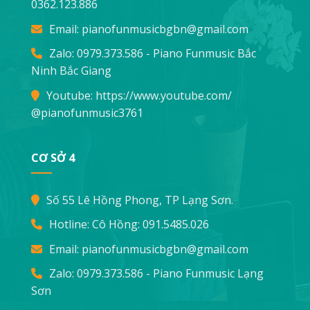
0362.123.886
Email:
pianofunmusicbgbn@gmail.com
Zalo: 0979.373.586 - Piano Funmusic Bắc
Ninh Bắc Giang
Youtube:
https://www.youtube.com/
@pianofunmusic3761
CƠ SỞ 4
Số 55 Lê Hồng Phong, TP Lạng Sơn.
Hotline: Cô Hồng:
091.5485.026
Email:
pianofunmusicbgbn@gmail.com
Zalo: 0979.373.586 - Piano Funmusic Lạng
Sơn