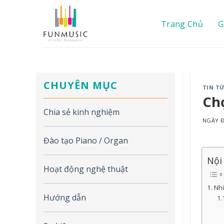
Chuyển
đến
Trang Chủ
G
nội
dung
CHUYÊN MỤC
TIN T
Ch
Chia sẻ kinh nghiệm
NGÀY
Đào tạo Piano / Organ
Nội
Hoạt động nghệ thuật
Nhữ
Hướng dẫn