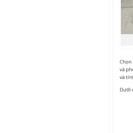
Chọn 
và ph
và tí
Dưới 