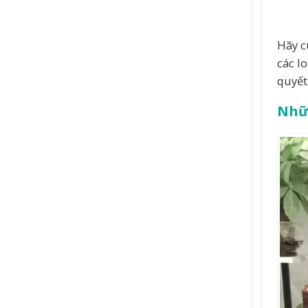
Hãy c
các l
quyết
Nhữn