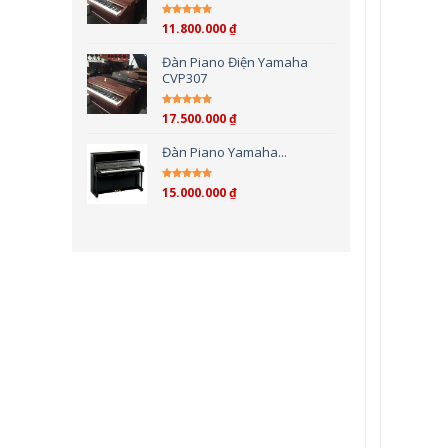
11.800.000
₫
Được xếp hạng
5.00
5
sao
Đàn Piano Điện Yamaha
CVP307
17.500.000
₫
Được xếp hạng
4.00
5 sao
Đàn Piano Yamaha...
15.000.000
₫
Được xếp hạng
4.00
5 sao