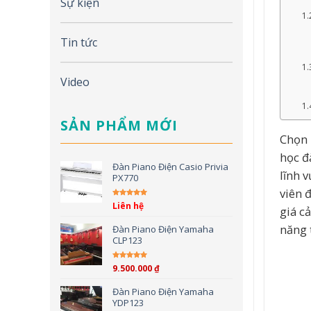
Sự kiện
Tin tức
Video
SẢN PHẨM MỚI
Chọn 
học đ
Đàn Piano Điện Casio Privia
lĩnh 
PX770
viên 
Liên hệ
giá c
Được xếp hạng
5.00
5
sao
năng 
Đàn Piano Điện Yamaha
CLP123
9.500.000
₫
Được xếp hạng
5.00
5
sao
Đàn Piano Điện Yamaha
YDP123