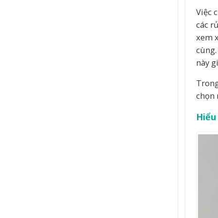
Việc 
các r
xem x
cùng.
này g
Trong
chọn 
Hiểu 