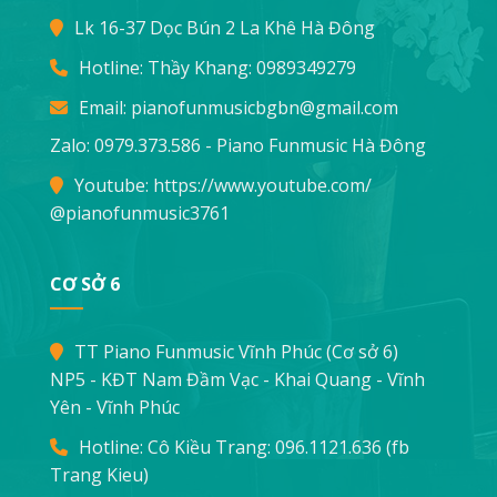
Lk 16-37 Dọc Bún 2 La Khê Hà Đông
Hotline: Thầy Khang:
0989349279
Email:
pianofunmusicbgbn@gmail.com
Zalo: 0979.373.586 - Piano Funmusic Hà Đông
Youtube:
https://www.youtube.com/
@pianofunmusic3761
CƠ SỞ 6
TT Piano Funmusic Vĩnh Phúc (Cơ sở 6)
NP5 - KĐT Nam Đầm Vạc - Khai Quang - Vĩnh
Yên - Vĩnh Phúc
Hotline: Cô Kiều Trang:
096.1121.636
(fb
Trang Kieu)