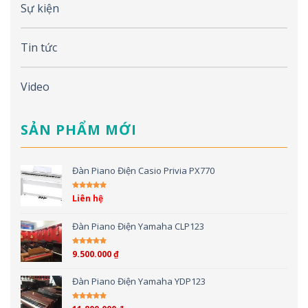
Sự kiện
Tin tức
Video
SẢN PHẨM MỚI
Đàn Piano Điện Casio Privia PX770
Liên hệ
Được xếp hạng
5.00
5 sao
Đàn Piano Điện Yamaha CLP123
9.500.000
₫
Được xếp hạng
5.00
5 sao
Đàn Piano Điện Yamaha YDP123