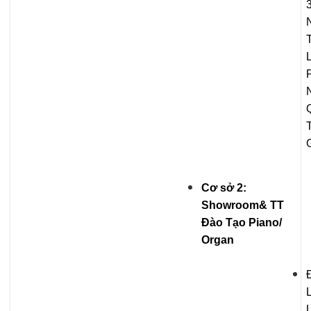
P
Cơ sở 2:
Showroom& TT
Đào Tạo Piano/
Organ