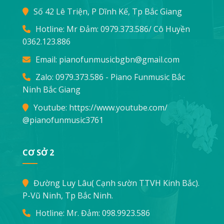
Số 42 Lê Triện, P Dĩnh Kế, Tp Bắc Giang
Hotline: Mr Đảm:
0979.373.586
/ Cô Huyền
0362.123.886
Email:
pianofunmusicbgbn@gmail.com
Zalo: 0979.373.586 - Piano Funmusic Bắc
Ninh Bắc Giang
Youtube:
https://www.youtube.com/
@pianofunmusic3761
CƠ SỞ 2
Đường Luy Lâu( Cạnh sườn TTVH Kinh Bắc).
P-Vũ Ninh, Tp Bắc Ninh.
Hotline: Mr. Đảm:
098.9923.586