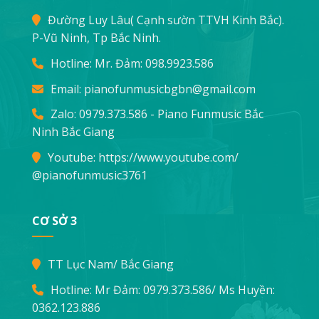
Đường Luy Lâu( Cạnh sườn TTVH Kinh Bắc).
P-Vũ Ninh, Tp Bắc Ninh.
Hotline: Mr. Đảm:
098.9923.586
Email:
pianofunmusicbgbn@gmail.com
Zalo: 0979.373.586 - Piano Funmusic Bắc
Ninh Bắc Giang
Youtube:
https://www.youtube.com/
@pianofunmusic3761
CƠ SỞ 3
TT Lục Nam/ Bắc Giang
Hotline: Mr Đảm:
0979.373.586
/ Ms Huyền:
0362.123.886