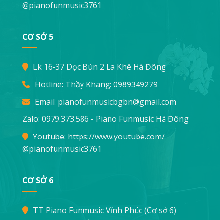
@pianofunmusic3761
CƠ SỞ 5
Lk 16-37 Dọc Bún 2 La Khê Hà Đông
Hotline: Thầy Khang:
0989349279
Email:
pianofunmusicbgbn@gmail.com
Zalo: 0979.373.586 - Piano Funmusic Hà Đông
Youtube:
https://www.youtube.com/
@pianofunmusic3761
CƠ SỞ 6
TT Piano Funmusic Vĩnh Phúc (Cơ sở 6)