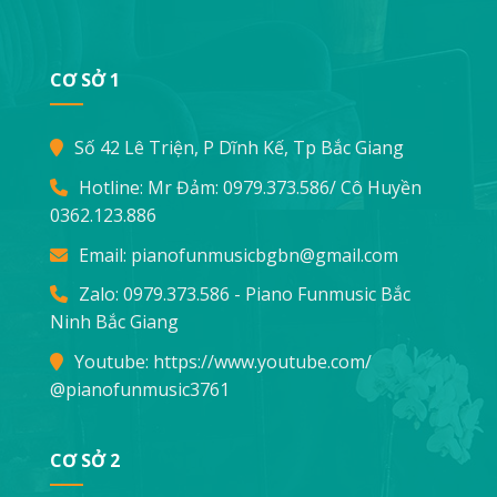
CƠ SỞ 1
Số 42 Lê Triện, P Dĩnh Kế, Tp Bắc Giang
Hotline: Mr Đảm:
0979.373.586
/ Cô Huyền
0362.123.886
Email:
pianofunmusicbgbn@gmail.com
Zalo: 0979.373.586 - Piano Funmusic Bắc
Ninh Bắc Giang
Youtube:
https://www.youtube.com/
@pianofunmusic3761
CƠ SỞ 2