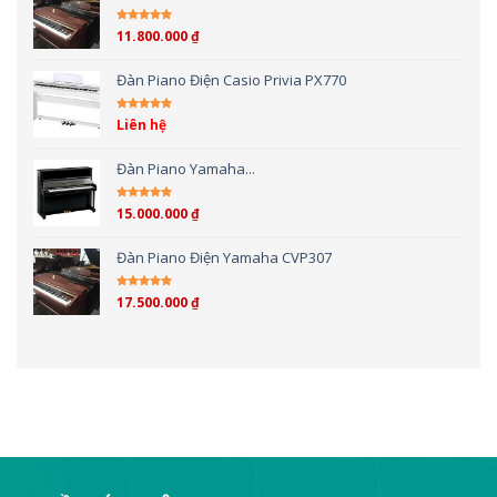
11.800.000
₫
Được xếp hạng
5.00
5 sao
Đàn Piano Điện Casio Privia PX770
Liên hệ
Được xếp hạng
5.00
5 sao
Đàn Piano Yamaha...
15.000.000
₫
Được xếp hạng
4.00
5 sao
Đàn Piano Điện Yamaha CVP307
17.500.000
₫
Được xếp hạng
4.00
5 sao