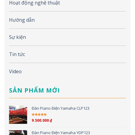
Hoạt động nghệ thuật
Hướng dẫn
Sự kiện
Tin tức
Video
SẢN PHẨM MỚI
Đàn Piano Điện Yamaha CLP123
9.500.000
₫
Được xếp hạng
5.00
5 sao
Đàn Piano Điện Yamaha YDP123