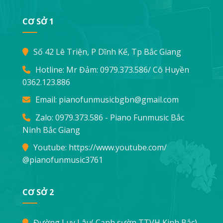
CƠ SỞ 1
Số 42 Lê Triện, P Dĩnh Kế, Tp Bắc Giang
Hotline: Mr Đảm:
0979.373.586
/ Cô Huyền
0362.123.886
Email:
pianofunmusicbgbn@gmail.com
Zalo: 0979.373.586 - Piano Funmusic Bắc
Ninh Bắc Giang
Youtube:
https://www.youtube.com/
@pianofunmusic3761
CƠ SỞ 2
Đường Luy Lâu( Cạnh sườn TTVH Kinh Bắc).