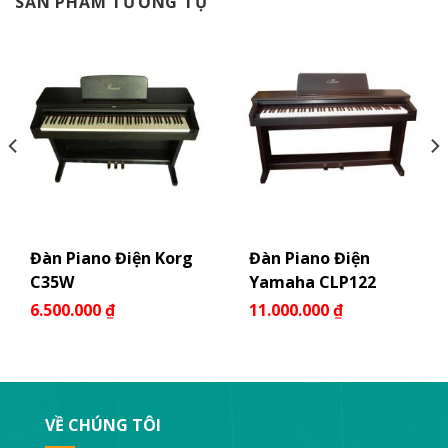
SẢN PHẨM TƯƠNG TỰ
Đàn Piano Điện Korg
Đàn Piano Điện
C35W
Yamaha CLP122
6.500.000
₫
11.000.000
₫
VỀ CHÚNG TÔI