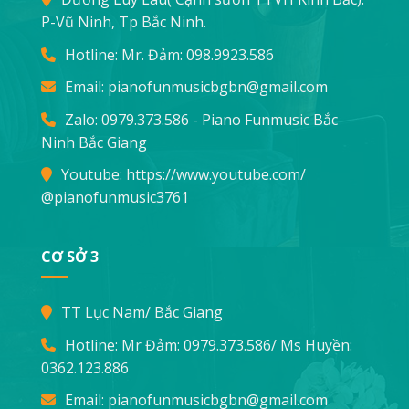
P-Vũ Ninh, Tp Bắc Ninh.
Hotline: Mr. Đảm:
098.9923.586
Email:
pianofunmusicbgbn@gmail.com
Zalo: 0979.373.586 - Piano Funmusic Bắc
Ninh Bắc Giang
Youtube:
https://www.youtube.com/
@pianofunmusic3761
CƠ SỞ 3
TT Lục Nam/ Bắc Giang
Hotline: Mr Đảm:
0979.373.586
/ Ms Huyền:
0362.123.886
Email:
pianofunmusicbgbn@gmail.com