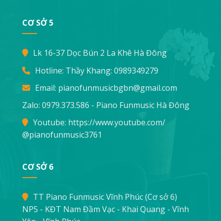
CƠ SỞ 5
Lk 16-37 Dọc Bún 2 La Khê Hà Đông
Hotline: Thầy Khang:
0989349279
Email:
pianofunmusicbgbn@gmail.com
Zalo: 0979.373.586 - Piano Funmusic Hà Đông
Youtube:
https://www.youtube.com/
@pianofunmusic3761
CƠ SỞ 6
TT Piano Funmusic Vĩnh Phúc (Cơ sở 6)
NP5 - KĐT Nam Đầm Vạc - Khai Quang - Vĩnh