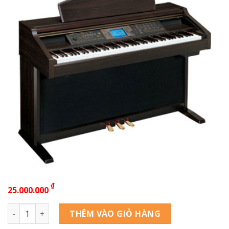
₫
25.000.000
YAMAHA CVP 206 số lượng
THÊM VÀO GIỎ HÀNG