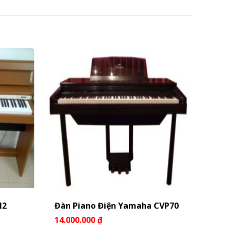
N2
Đàn Piano Điện Yamaha CVP70
Đàn 
14.000.000
₫
10.0