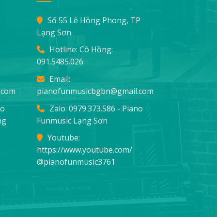
Số 55 Lê Hồng Phong, TP
Lạng Sơn.
Hotline: Cô Hồng:
091.5485.026
Email:
.com
pianofunmusicbgbn@gmail.com
no
Zalo: 0979.373.586 - Piano
ng
Funmusic Lạng Sơn
Youtube:
https://www.youtube.com/
@pianofunmusic3761