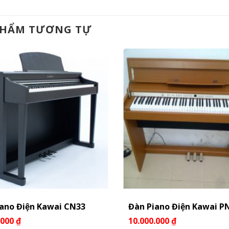
PHẨM TƯƠNG TỰ
iano Điện Kawai CN33
Đàn Piano Điện Kawai P
.000
₫
10.000.000
₫