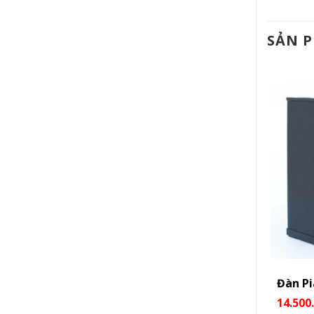
SẢN 
350
Đàn Piano Điện Korg C2200
Đàn P
6.500.000
₫
14.500