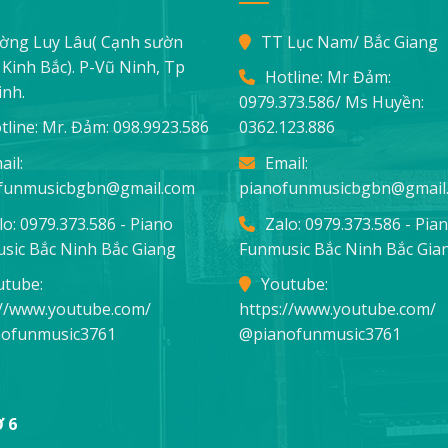
ờng Luy Lâu( Cạnh sườn
TT Lục Nam/ Bắc Giang
Kinh Bắc). P-Vũ Ninh, Tp
Hotline: Mr Đảm:
inh.
0979.373.586
/ Ms Huyền:
tline: Mr. Đảm:
098.9923.586
0362.123.886
ail:
Email:
funmusicbgbn@gmail.com
pianofunmusicbgbn@gmail
lo: 0979.373.586 - Piano
Zalo: 0979.373.586 - Pia
sic Bắc Ninh Bắc Giang
Funmusic Bắc Ninh Bắc Gia
utube:
Youtube:
://www.youtube.com/
https://www.youtube.com/
ofunmusic3761
@pianofunmusic3761
 6