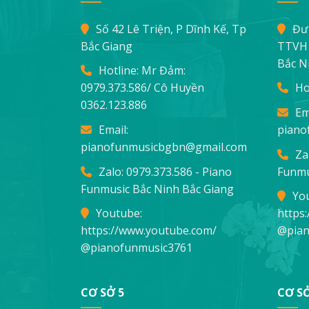
Số 42 Lê Triện, P Dĩnh Kế, Tp
Đư
Bắc Giang
TTVH 
Bắc N
Hotline: Mr Đảm:
0979.373.586
/ Cô Huyền
Ho
0362.123.886
Em
Email:
piano
pianofunmusicbgbn@gmail.com
Za
Zalo: 0979.373.586 - Piano
Funmu
Funmusic Bắc Ninh Bắc Giang
Yo
Youtube:
https
https://www.youtube.com/
@pian
@pianofunmusic3761
CƠ SỞ 5
CƠ SỞ