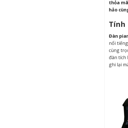
thỏa mã
hảo cùng
Tính
Đàn pia
nổi tiến
cùng trọ
đàn tích
ghi lại m