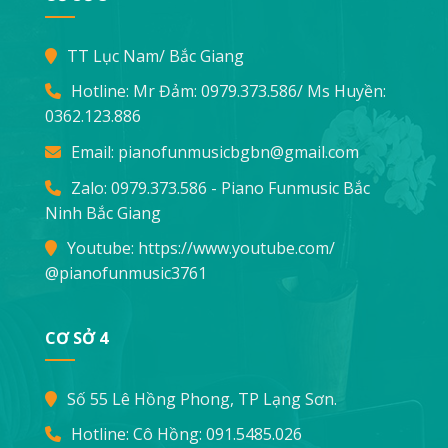
TT Lục Nam/ Bắc Giang
Hotline: Mr Đảm:
0979.373.586
/ Ms Huyền:
0362.123.886
Email:
pianofunmusicbgbn@gmail.com
Zalo: 0979.373.586 - Piano Funmusic Bắc
Ninh Bắc Giang
Youtube:
https://www.youtube.com/
@pianofunmusic3761
CƠ SỞ 4
Số 55 Lê Hồng Phong, TP Lạng Sơn.
Hotline: Cô Hồng:
091.5485.026