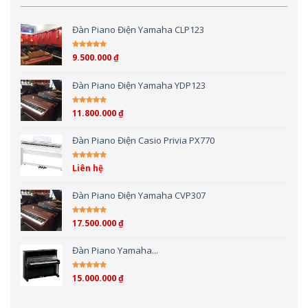
Đàn Piano Điện Yamaha CLP123
9.500.000
₫
Được xếp hạng
5.00
5 sao
Đàn Piano Điện Yamaha YDP123
11.800.000
₫
Được xếp hạng
5.00
5 sao
Đàn Piano Điện Casio Privia PX770
Liên hệ
Được xếp hạng
5.00
5 sao
Đàn Piano Điện Yamaha CVP307
17.500.000
₫
Được xếp hạng
4.00
5 sao
Đàn Piano Yamaha...
15.000.000
₫
Được xếp hạng
4.00
5 sao