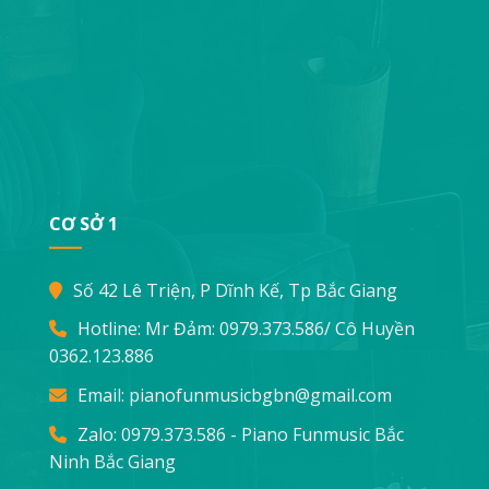
CƠ SỞ 1
Số 42 Lê Triện, P Dĩnh Kế, Tp Bắc Giang
Hotline: Mr Đảm:
0979.373.586
/ Cô Huyền
0362.123.886
Email:
pianofunmusicbgbn@gmail.com
Zalo: 0979.373.586 - Piano Funmusic Bắc
Ninh Bắc Giang