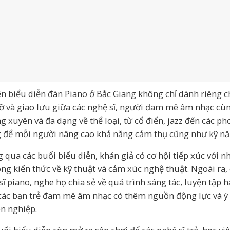
ện biểu diễn đàn Piano ở Bắc Giang không chỉ dành riêng 
ỡ và giao lưu giữa các nghệ sĩ, người đam mê âm nhạc cùn
g xuyên và đa dạng về thể loại, từ cổ điển, jazz đến các ph
 để mỗi người nâng cao khả năng cảm thụ cũng như kỹ nă
 qua các buổi biểu diễn, khán giả có cơ hội tiếp xúc với 
ng kiến thức về kỹ thuật và cảm xúc nghệ thuật. Ngoài ra, c
sĩ piano, nghe họ chia sẻ về quá trình sáng tác, luyện tập
các bạn trẻ đam mê âm nhạc có thêm nguồn động lực và ý
n nghiệp.