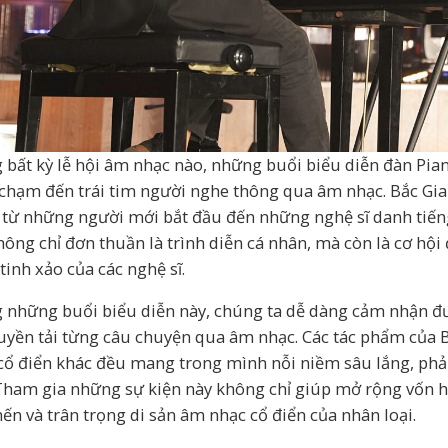
 bất kỳ lễ hội âm nhạc nào, những buổi biểu diễn đàn Piano 
chạm đến trái tim người nghe thông qua âm nhạc. Bắc Giang
 từ những người mới bắt đầu đến những nghệ sĩ danh tiến
hông chỉ đơn thuần là trình diễn cá nhân, mà còn là cơ hộ
tinh xảo của các nghệ sĩ.
 những buổi biểu diễn này, chúng ta dễ dàng cảm nhận đ
ruyền tải từng câu chuyện qua âm nhạc. Các tác phẩm của 
cổ điển khác đều mang trong mình nỗi niềm sâu lắng, phả
Tham gia những sự kiện này không chỉ giúp mở rộng vốn 
ến và trân trọng di sản âm nhạc cổ điển của nhân loại.