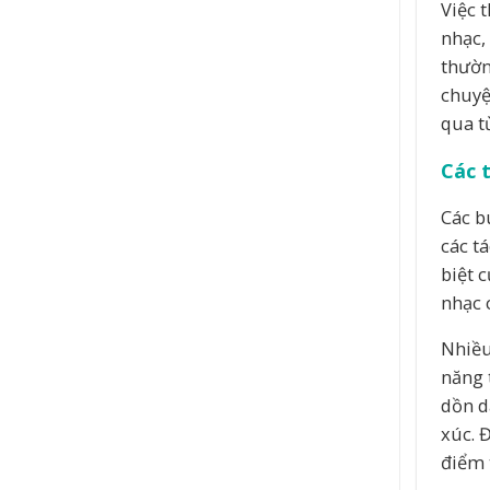
Việc 
nhạc,
thườn
chuyệ
qua t
Các 
Các b
các t
biệt 
nhạc 
Nhiều
năng 
dồn d
xúc. 
điểm 