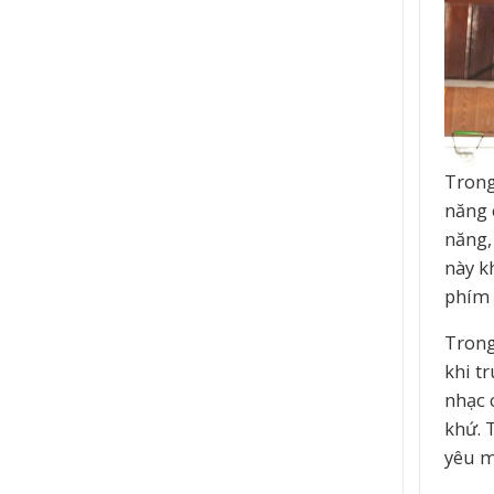
Trong
năng 
năng,
này k
phím 
Trong
khi t
nhạc 
khứ. 
yêu m