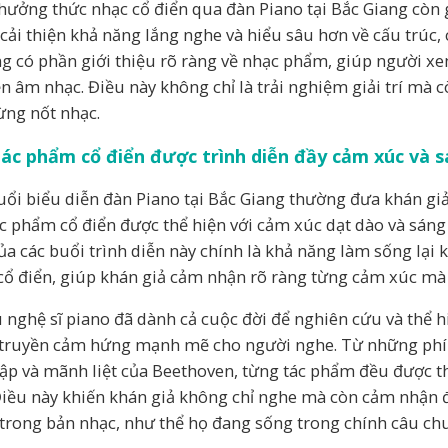
thưởng thức nhạc cổ điển qua đàn Piano tại Bắc Giang cò
 cải thiện khả năng lắng nghe và hiểu sâu hơn về cấu trúc,
g có phần giới thiệu rõ ràng về nhạc phẩm, giúp người xe
n âm nhạc. Điều này không chỉ là trải nghiệm giải trí mà cò
ừng nốt nhạc.
tác phẩm cổ điển được trình diễn đầy cảm xúc và 
uổi biểu diễn đàn Piano tại Bắc Giang thường đưa khán giả
ác phẩm cổ điển được thể hiện với cảm xúc dạt dào và sáng
của các buổi trình diễn này chính là khả năng làm sống lại
cổ điển, giúp khán giả cảm nhận rõ ràng từng cảm xúc mà 
 nghệ sĩ piano đã dành cả cuộc đời để nghiên cứu và thể 
truyền cảm hứng mạnh mẽ cho người nghe. Từ những phí
ập và mãnh liệt của Beethoven, từng tác phẩm đều được th
Điều này khiến khán giả không chỉ nghe mà còn cảm nhận 
trong bản nhạc, như thể họ đang sống trong chính câu ch