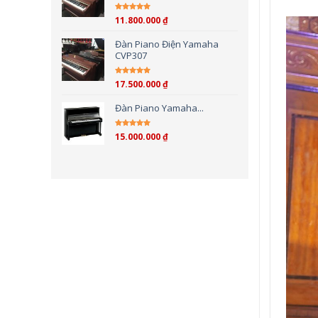
11.800.000
₫
Được xếp hạng
5.00
5
sao
Đàn Piano Điện Yamaha
CVP307
17.500.000
₫
Được xếp hạng
4.00
5 sao
Đàn Piano Yamaha...
15.000.000
₫
Được xếp hạng
4.00
5 sao