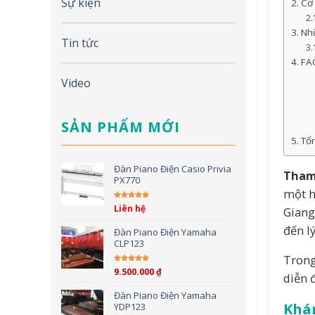
Sự kiện
Cơ 
Nhữ
Tin tức
FAQ
Video
SẢN PHẨM MỚI
Tổn
Đàn Piano Điện Casio Privia
Tham 
PX770
một h
Liên hệ
Giang
Được xếp hạng
5.00
5
sao
đến l
Đàn Piano Điện Yamaha
CLP123
Trong
9.500.000
₫
Được xếp hạng
5.00
5
diễn 
sao
Đàn Piano Điện Yamaha
Khám
YDP123