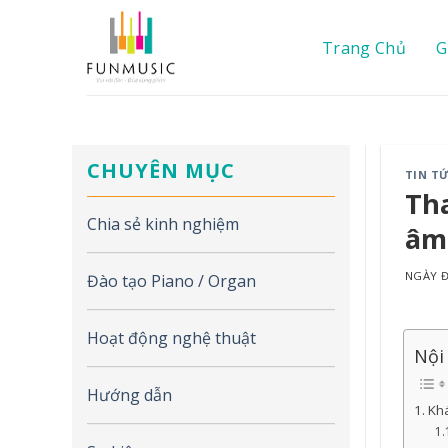
Chuyển
đến
Trang Chủ
G
nội
dung
CHUYÊN MỤC
TIN T
Tha
Chia sẻ kinh nghiệm
âm 
NGÀY
Đào tạo Piano / Organ
Hoạt động nghệ thuật
Nội
Hướng dẫn
Khá