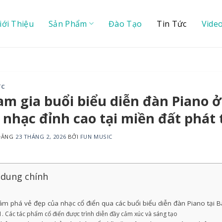
iới Thiệu
Sản Phẩm
Đào Tạo
Tin Tức
Vide
ỨC
m gia buổi biểu diễn đàn Piano ở
nhạc đỉnh cao tại miền đất phát 
 ĐĂNG
23 THÁNG 2, 2026
BỞI
FUN MUSIC
 dung chính
m phá vẻ đẹp của nhạc cổ điển qua các buổi biểu diễn đàn Piano tại B
Các tác phẩm cổ điển được trình diễn đầy cảm xúc và sáng tạo