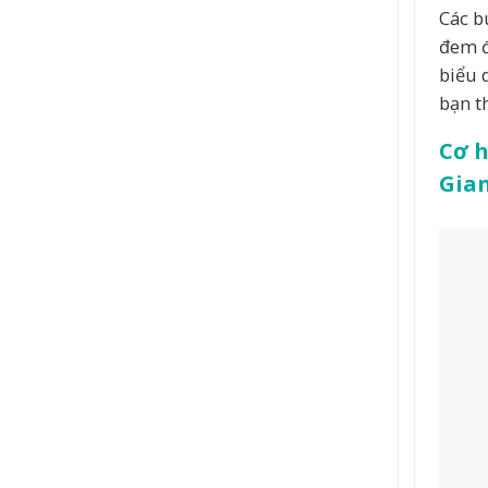
Các b
đem đ
biểu 
bạn t
Cơ h
Gia