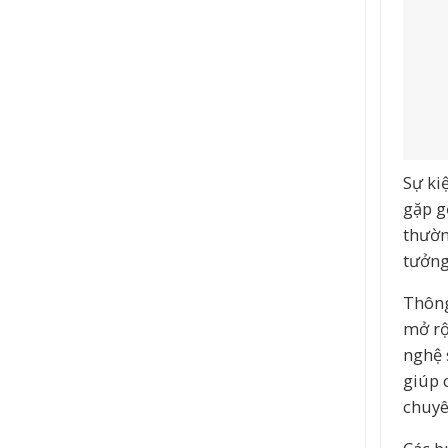
Sự ki
gặp g
thườn
tưởng
Thông
mở rộ
nghệ 
giúp 
chuyê