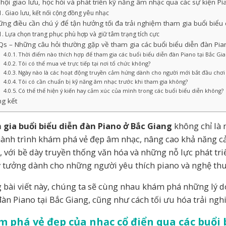
hội giao lưu, học hỏi và phát triển kỹ năng âm nhạc qua các sự kiện P
Giao lưu, kết nối cộng đồng yêu nhạc
ng điều cần chú ý để tận hưởng tối đa trải nghiệm tham gia buổi biểu 
Lựa chọn trang phục phù hợp và giữ tâm trạng tích cực
s – Những câu hỏi thường gặp về tham gia các buổi biểu diễn đàn Pia
Thời điểm nào thích hợp để tham gia các buổi biểu diễn đàn Piano tại Bắc Gia
Tôi có thể mua vé trực tiếp tại nơi tổ chức không?
Ngày nào là các hoạt động truyền cảm hứng dành cho người mới bắt đầu chơi
Tôi có cần chuẩn bị kỹ năng âm nhạc trước khi tham gia không?
Có thể thể hiện ý kiến hay cảm xúc của mình trong các buổi biểu diễn không?
g kết
gia buổi biểu diễn đàn Piano ở Bắc Giang
không chỉ là 
ành trình khám phá vẻ đẹp âm nhạc, nâng cao khả năng cả
, với bề dày truyền thống văn hóa và những nỗ lực phát tr
ý tưởng dành cho những người yêu thích piano và nghệ thu
 bài viết này, chúng ta sẽ cùng nhau khám phá những lý d
đàn Piano tại Bắc Giang, cũng như cách tối ưu hóa trải ng
 phá vẻ đẹp của nhạc cổ điển qua các buổi 