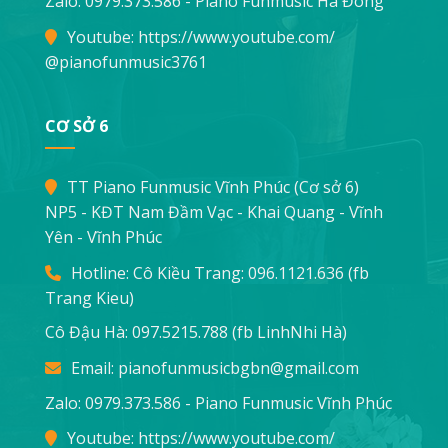
Zalo: 0979.373.586 - Piano Funmusic Hà Đông
Youtube:
https://www.youtube.com/
@pianofunmusic3761
CƠ SỞ 6
TT Piano Funmusic Vĩnh Phúc (Cơ sở 6)
NP5 - KĐT Nam Đầm Vạc - Khai Quang - Vĩnh
Yên - Vĩnh Phúc
Hotline: Cô Kiều Trang:
096.1121.636
(fb
Trang Kieu)
Cô Đậu Hà:
097.5215.788
(fb LinhNhi Hà)
Email:
pianofunmusicbgbn@gmail.com
Zalo: 0979.373.586 - Piano Funmusic Vĩnh Phúc
Youtube:
https://www.youtube.com/