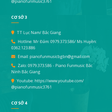
@pianofunmusic3761
CƠ SỞ 3
TT Lục Nam/ Bắc Giang
Hotline: Mr Đảm:
0979.373.586
/ Ms Huyền:
0362.123.886
Email:
pianofunmusicbgbn@gmail.com
Zalo: 0979.373.586 - Piano Funmusic Bắc
Ninh Bắc Giang
Youtube:
https://www.youtube.com/
@pianofunmusic3761
CƠ SỞ 4