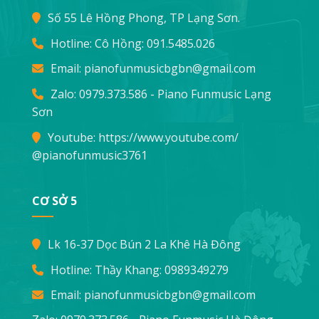
Số 55 Lê Hồng Phong, TP Lạng Sơn.
Hotline: Cô Hồng:
091.5485.026
Email:
pianofunmusicbgbn@gmail.com
Zalo: 0979.373.586 - Piano Funmusic Lạng
Sơn
Youtube:
https://www.youtube.com/
@pianofunmusic3761
CƠ SỞ 5
Lk 16-37 Dọc Bún 2 La Khê Hà Đông
Hotline: Thầy Khang:
0989349279
Email:
pianofunmusicbgbn@gmail.com