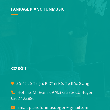
FANPAGE PIANO FUNMUSIC
CƠ SỞ 1
Số 42 Lê Triện, P Dĩnh Kế, Tp Bắc Giang
Hotline: Mr Đảm:
0979.373.586
/ Cô Huyền
0362.123.886
Email:
pianofunmusicbgbn@gmail.com