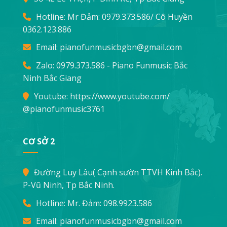
Hotline: Mr Đảm:
0979.373.586
/ Cô Huyền
0362.123.886
Email:
pianofunmusicbgbn@gmail.com
Zalo: 0979.373.586 - Piano Funmusic Bắc
Ninh Bắc Giang
Youtube:
https://www.youtube.com/
@pianofunmusic3761
CƠ SỞ 2
Đường Luy Lâu( Cạnh sườn TTVH Kinh Bắc).
P-Vũ Ninh, Tp Bắc Ninh.
Hotline: Mr. Đảm:
098.9923.586
Email:
pianofunmusicbgbn@gmail.com