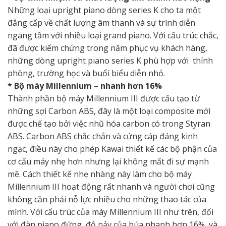
Những loại upright piano dòng series K cho ta một
đẳng cấp về chất lượng âm thanh và sự trình diễn
ngang tầm với nhiều loại grand piano. Với cấu trúc chắc,
đã được kiểm chứng trong năm phục vụ khách hàng,
những dòng upright piano series K phù hợp với thính
phòng, trường học và buổi biểu diễn nhỏ.
* Bộ máy Millennium – nhanh hơn 16%
Thành phần bộ máy Millennium III được cấu tạo từ
những sợi Carbon ABS, đây là một loại composite mới
được chế tạo bởi việc nhũ hóa carbon có trong Styran
ABS. Carbon ABS chắc chắn và cứng cáp đáng kinh
ngạc, điều này cho phép Kawai thiết kế các bộ phận của
cơ cấu máy nhẹ hơn nhưng lại không mất đi sự mạnh
mẽ. Cách thiết kế nhẹ nhàng này làm cho bộ máy
Millennium III hoạt động rất nhanh và người chơi cũng
không cần phải nỗ lực nhiều cho những thao tác của
mình. Với cấu trúc của máy Millennium III như trên, đối
với đàn piano đứng, độ nảy của búa nhanh hơn 16%, và