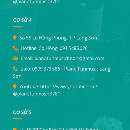
@pianofunmusic3761
CƠ SỞ 4
Số 55 Lê Hồng Phong, TP Lạng Sơn.
Hotline: Cô Hồng:
091.5485.026
Email:
pianofunmusicbgbn@gmail.com
Zalo: 0979.373.586 - Piano Funmusic Lạng
Sơn
Youtube:
https://www.youtube.com/
@pianofunmusic3761
CƠ SỞ 5