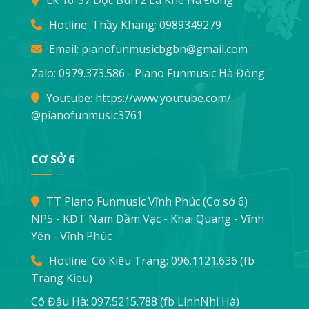
Lk 16-37 Dọc Bún 2 La Khê Hà Đông
Hotline: Thầy Khang:
0989349279
Email:
pianofunmusicbgbn@gmail.com
Zalo: 0979.373.586 - Piano Funmusic Hà Đông
Youtube:
https://www.youtube.com/
@pianofunmusic3761
CƠ SỞ 6
TT Piano Funmusic Vĩnh Phúc (Cơ sở 6)
NP5 - KĐT Nam Đầm Vạc - Khai Quang - Vĩnh
Yên - Vĩnh Phúc
Hotline: Cô Kiều Trang:
096.1121.636
(fb
Trang Kieu)
Cô Đậu Hà:
097.5215.788
(fb LinhNhi Hà)