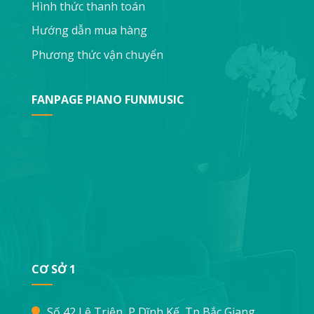
Hình thức thanh toán
Hướng dẫn mua hàng
Phương thức vận chuyển
FANPAGE PIANO FUNMUSIC
CƠ SỞ 1
Số 42 Lê Triện, P Dĩnh Kế, Tp Bắc Giang