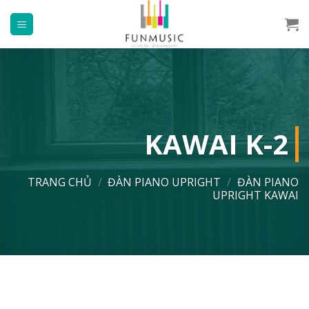
Chuyển
đến
nội
dung
KAWAI K-2
TRANG CHỦ
/
ĐÀN PIANO UPRIGHT
/
ĐÀN PIANO
UPRIGHT KAWAI