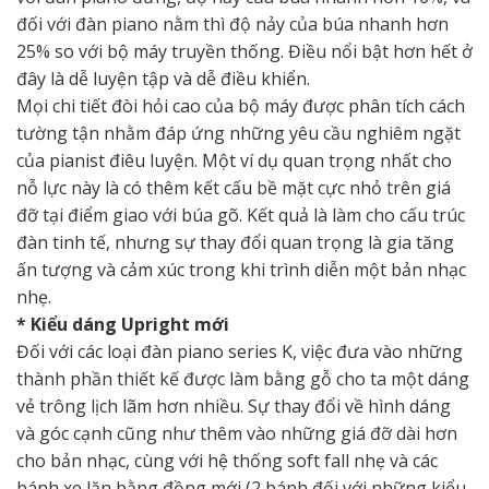
đối với đàn piano nằm thì độ nảy của búa nhanh hơn
25% so với bộ máy truyền thống. Điều nổi bật hơn hết ở
đây là dễ luyện tập và dễ điều khiển.
Mọi chi tiết đòi hỏi cao của bộ máy được phân tích cách
tường tận nhằm đáp ứng những yêu cầu nghiêm ngặt
của pianist điêu luyện. Một ví dụ quan trọng nhất cho
nỗ lực này là có thêm kết cấu bề mặt cực nhỏ trên giá
đỡ tại điểm giao với búa gõ. Kết quả là làm cho cấu trúc
đàn tinh tế, nhưng sự thay đổi quan trọng là gia tăng
ấn tượng và cảm xúc trong khi trình diễn một bản nhạc
nhẹ.
* Kiểu dáng Upright mới
Đối với các loại đàn piano series K, việc đưa vào những
thành phần thiết kế được làm bằng gỗ cho ta một dáng
vẻ trông lịch lãm hơn nhiều. Sự thay đổi về hình dáng
và góc cạnh cũng như thêm vào những giá đỡ dài hơn
cho bản nhạc, cùng với hệ thống soft fall nhẹ và các
bánh xe lăn bằng đồng mới (2 bánh đối với những kiểu