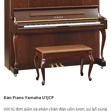
Đàn Piano Yamaha U1JCP
Với tủ đơn giản và phần chân đàn uốn lượn, sự bổ sung