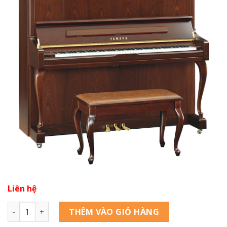
Liên hệ
YAMAHA U1JCP SDW số lượng
THÊM VÀO GIỎ HÀNG