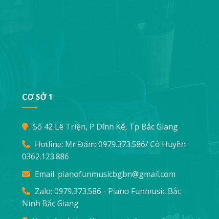
CƠ SỞ 1
Số 42 Lê Triện, P Dĩnh Kế, Tp Bắc Giang
Hotline: Mr Đảm:
0979.373.586
/ Cô Huyền
0362.123.886
Email:
pianofunmusicbgbn@gmail.com
Zalo: 0979.373.586 - Piano Funmusic Bắc
Ninh Bắc Giang