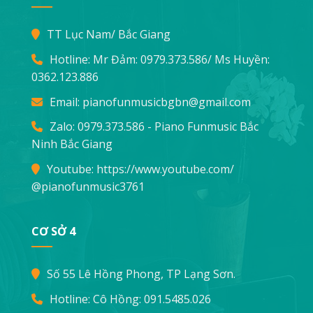
TT Lục Nam/ Bắc Giang
Hotline: Mr Đảm:
0979.373.586
/ Ms Huyền:
0362.123.886
Email:
pianofunmusicbgbn@gmail.com
Zalo: 0979.373.586 - Piano Funmusic Bắc
Ninh Bắc Giang
Youtube:
https://www.youtube.com/
@pianofunmusic3761
CƠ SỞ 4
Số 55 Lê Hồng Phong, TP Lạng Sơn.
Hotline: Cô Hồng:
091.5485.026