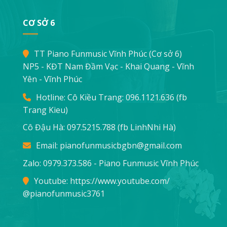
CƠ SỞ 6
TT Piano Funmusic Vĩnh Phúc (Cơ sở 6)
NP5 - KĐT Nam Đầm Vạc - Khai Quang - Vĩnh
Yên - Vĩnh Phúc
Hotline: Cô Kiều Trang:
096.1121.636
(fb
Trang Kieu)
Cô Đậu Hà:
097.5215.788
(fb LinhNhi Hà)
Email:
pianofunmusicbgbn@gmail.com
Zalo: 0979.373.586 - Piano Funmusic Vĩnh Phúc
Youtube:
https://www.youtube.com/
@pianofunmusic3761