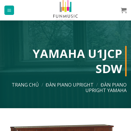
Chuyển
đến
nội
dung
YAMAHA U1JCP
SDW
TRANG CHỦ
/
ĐÀN PIANO UPRIGHT
/
ĐÀN PIANO
UPRIGHT YAMAHA