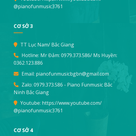
@pianofunmusic3761
CƠ SỞ 3
TT Lục Nam/ Bắc Giang
Hotline: Mr Đảm:
0979.373.586
/ Ms Huyền:
0362.123.886
Email:
pianofunmusicbgbn@gmail.com
Zalo: 0979.373.586 - Piano Funmusic Bắc
Ninh Bắc Giang
Youtube:
https://www.youtube.com/
@pianofunmusic3761
CƠ SỞ 4