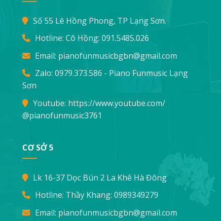
Số 55 Lê Hồng Phong, TP Lạng Sơn.
Hotline: Cô Hồng:
091.5485.026
Email:
pianofunmusicbgbn@gmail.com
Zalo: 0979.373.586 - Piano Funmusic Lạng
Sơn
Youtube:
https://www.youtube.com/
@pianofunmusic3761
CƠ SỞ 5
Lk 16-37 Dọc Bún 2 La Khê Hà Đông
Hotline: Thầy Khang:
0989349279
Email:
pianofunmusicbgbn@gmail.com