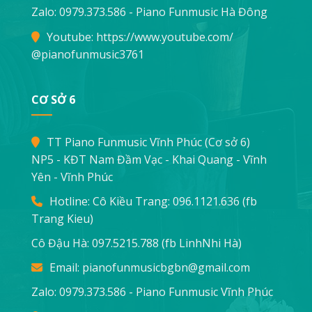
Zalo: 0979.373.586 - Piano Funmusic Hà Đông
Youtube:
https://www.youtube.com/
@pianofunmusic3761
CƠ SỞ 6
TT Piano Funmusic Vĩnh Phúc (Cơ sở 6)
NP5 - KĐT Nam Đầm Vạc - Khai Quang - Vĩnh
Yên - Vĩnh Phúc
Hotline: Cô Kiều Trang:
096.1121.636
(fb
Trang Kieu)
Cô Đậu Hà:
097.5215.788
(fb LinhNhi Hà)
Email:
pianofunmusicbgbn@gmail.com
Zalo: 0979.373.586 - Piano Funmusic Vĩnh Phúc