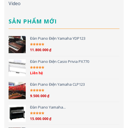
Video
SẢN PHẨM MỚI
Đàn Piano Điện Yamaha YDP123
11.800.000
₫
Được xếp hạng
5.00
5 sao
Đàn Piano Điện Casio Privia PX770
Liên hệ
Được xếp hạng
5.00
5 sao
Đàn Piano Điện Yamaha CLP123
9.500.000
₫
Được xếp hạng
5.00
5 sao
Đàn Piano Yamaha...
15.000.000
₫
Được xếp hạng
4.00
5 sao