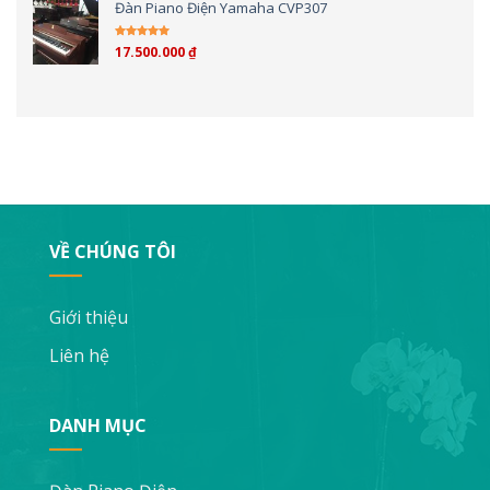
Đàn Piano Điện Yamaha CVP307
17.500.000
₫
Được xếp hạng
4.00
5 sao
VỀ CHÚNG TÔI
Giới thiệu
Liên hệ
DANH MỤC