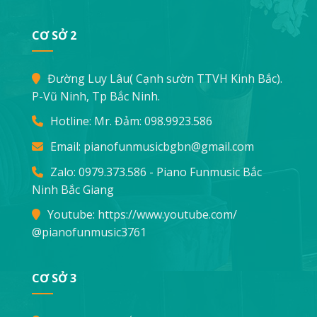
CƠ SỞ 2
Đường Luy Lâu( Cạnh sườn TTVH Kinh Bắc).
P-Vũ Ninh, Tp Bắc Ninh.
Hotline: Mr. Đảm:
098.9923.586
Email:
pianofunmusicbgbn@gmail.com
Zalo: 0979.373.586 - Piano Funmusic Bắc
Ninh Bắc Giang
Youtube:
https://www.youtube.com/
@pianofunmusic3761
CƠ SỞ 3