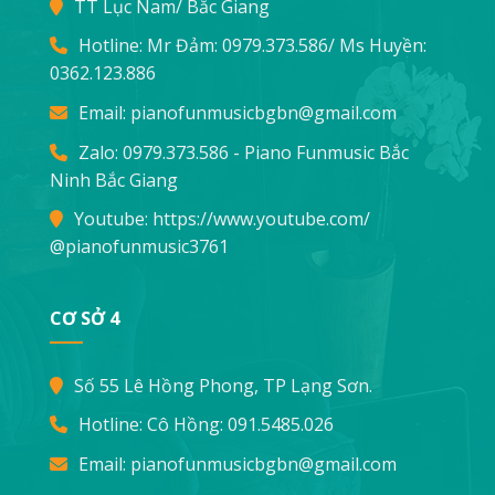
TT Lục Nam/ Bắc Giang
Hotline: Mr Đảm:
0979.373.586
/ Ms Huyền:
0362.123.886
Email:
pianofunmusicbgbn@gmail.com
Zalo: 0979.373.586 - Piano Funmusic Bắc
Ninh Bắc Giang
Youtube:
https://www.youtube.com/
@pianofunmusic3761
CƠ SỞ 4
Số 55 Lê Hồng Phong, TP Lạng Sơn.
Hotline: Cô Hồng:
091.5485.026
Email:
pianofunmusicbgbn@gmail.com