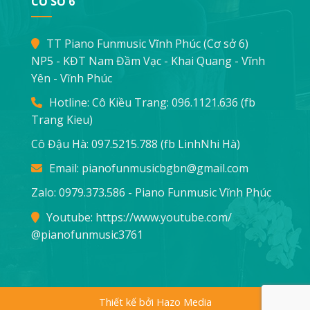
CƠ SỞ 6
TT Piano Funmusic Vĩnh Phúc (Cơ sở 6)
NP5 - KĐT Nam Đầm Vạc - Khai Quang - Vĩnh
Yên - Vĩnh Phúc
Hotline: Cô Kiều Trang:
096.1121.636
(fb
Trang Kieu)
Cô Đậu Hà:
097.5215.788
(fb LinhNhi Hà)
Email:
pianofunmusicbgbn@gmail.com
Zalo: 0979.373.586 - Piano Funmusic Vĩnh Phúc
Youtube:
https://www.youtube.com/
@pianofunmusic3761
Thiết kế bởi Hazo Media