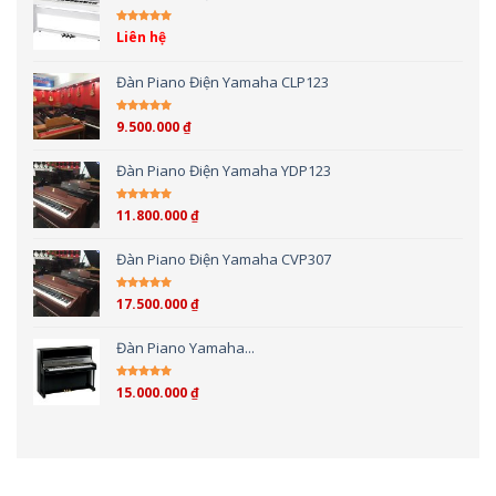
Liên hệ
Được xếp hạng
5.00
5 sao
Đàn Piano Điện Yamaha CLP123
9.500.000
₫
Được xếp hạng
5.00
5 sao
Đàn Piano Điện Yamaha YDP123
11.800.000
₫
Được xếp hạng
5.00
5 sao
Đàn Piano Điện Yamaha CVP307
17.500.000
₫
Được xếp hạng
4.00
5 sao
Đàn Piano Yamaha...
15.000.000
₫
Được xếp hạng
4.00
5 sao