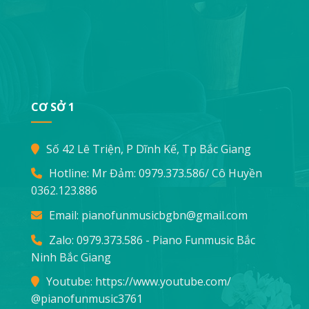
CƠ SỞ 1
Số 42 Lê Triện, P Dĩnh Kế, Tp Bắc Giang
Hotline: Mr Đảm:
0979.373.586
/ Cô Huyền
0362.123.886
Email:
pianofunmusicbgbn@gmail.com
Zalo: 0979.373.586 - Piano Funmusic Bắc
Ninh Bắc Giang
Youtube:
https://www.youtube.com/
@pianofunmusic3761