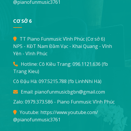
@pianofunmusic3761
CƠ SỞ 6
TT Piano Funmusic Vĩnh Phúc (Cơ sở 6)
NP5 - KĐT Nam Đầm Vạc - Khai Quang - Vĩnh
Yên - Vĩnh Phúc
Hotline: Cô Kiều Trang:
096.1121.636
(fb
Trang Kieu)
Cô Đậu Hà:
097.5215.788
(fb LinhNhi Hà)
Email:
pianofunmusicbgbn@gmail.com
Zalo: 0979.373.586 - Piano Funmusic Vĩnh Phúc
Youtube:
https://www.youtube.com/
@pianofunmusic3761