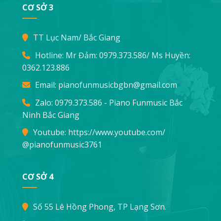
CƠ SỞ 3
TT Lục Nam/ Bắc Giang
Hotline: Mr Đảm:
0979.373.586
/ Ms Huyền:
0362.123.886
Email:
pianofunmusicbgbn@gmail.com
Zalo: 0979.373.586 - Piano Funmusic Bắc
Ninh Bắc Giang
Youtube:
https://www.youtube.com/
@pianofunmusic3761
CƠ SỞ 4
Số 55 Lê Hồng Phong, TP Lạng Sơn.