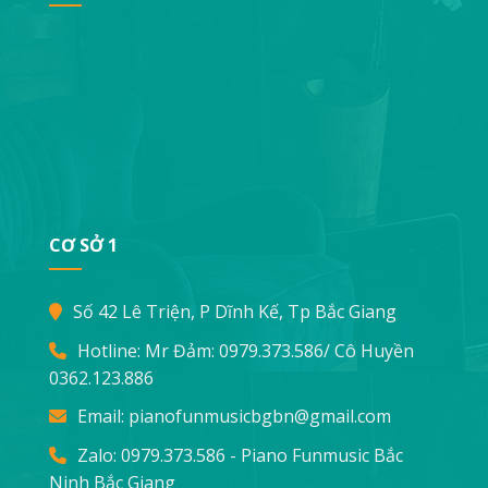
CƠ SỞ 1
Số 42 Lê Triện, P Dĩnh Kế, Tp Bắc Giang
Hotline: Mr Đảm:
0979.373.586
/ Cô Huyền
0362.123.886
Email:
pianofunmusicbgbn@gmail.com
Zalo: 0979.373.586 - Piano Funmusic Bắc
Ninh Bắc Giang