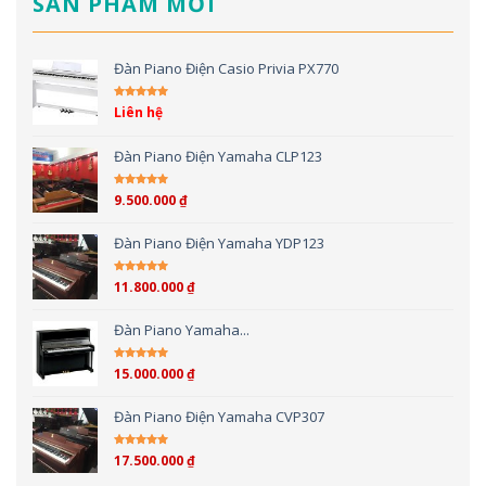
SẢN PHẨM MỚI
Đàn Piano Điện Casio Privia PX770
Liên hệ
Được xếp hạng
5.00
5 sao
Đàn Piano Điện Yamaha CLP123
9.500.000
₫
Được xếp hạng
5.00
5 sao
Đàn Piano Điện Yamaha YDP123
11.800.000
₫
Được xếp hạng
5.00
5 sao
Đàn Piano Yamaha...
15.000.000
₫
Được xếp hạng
4.00
5 sao
Đàn Piano Điện Yamaha CVP307
17.500.000
₫
Được xếp hạng
4.00
5 sao