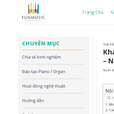
Chuyển
đến
Trang Chủ
G
nội
dung
CHUYÊN MỤC
TIN T
Khá
Chia sẻ kinh nghiệm
– 
NGÀY
Đào tạo Piano / Organ
Hoạt động nghệ thuật
Nội
Hướng dẫn
Nhữ
Các