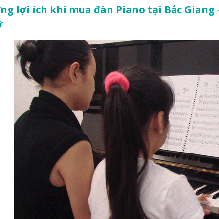
g lợi ích khi mua đàn Piano tại Bắc Giang 
ỡ