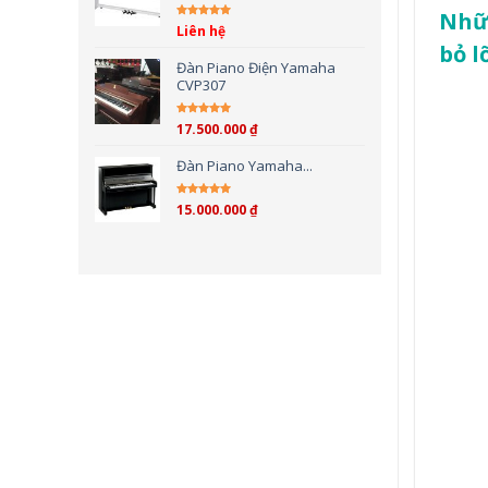
Nhữn
Liên hệ
Được xếp hạng
5.00
5
bỏ l
sao
Đàn Piano Điện Yamaha
CVP307
17.500.000
₫
Được xếp hạng
4.00
5 sao
Đàn Piano Yamaha...
15.000.000
₫
Được xếp hạng
4.00
5 sao