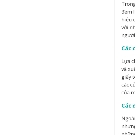
Trong
đem l
hiệu 
với n
người
Các 
Lựa c
và xu
giấy 
các c
của m
Các 
Ngoài
nhưng
những