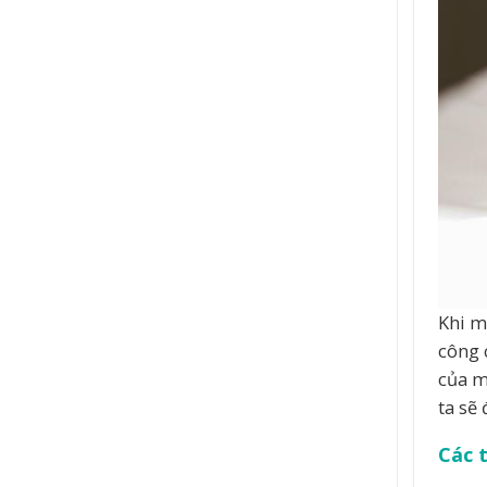
Khi m
công 
của m
ta sẽ
Các 