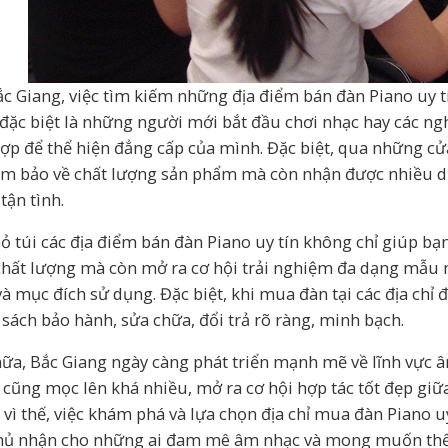
ắc Giang, việc tìm kiếm những địa điểm bán đàn Piano uy tí
đặc biệt là những người mới bắt đầu chơi nhạc hay các ng
ợp để thể hiện đẳng cấp của mình. Đặc biệt, qua những cử
ảm bảo về chất lượng sản phẩm mà còn nhận được nhiều dịc
tận tình.
bỏ túi các địa điểm bán đàn Piano uy tín không chỉ giúp b
hất lượng mà còn mở ra cơ hội trải nghiệm đa dạng mẫu m
và mục đích sử dụng. Đặc biệt, khi mua đàn tại các địa chỉ 
 sách bảo hành, sửa chữa, đổi trả rõ ràng, minh bạch.
ữa, Bắc Giang ngày càng phát triển mạnh mẽ về lĩnh vực âm
 cũng mọc lên khá nhiều, mở ra cơ hội hợp tác tốt đẹp giữ
 vì thế, việc khám phá và lựa chọn địa chỉ mua đàn Piano uy
hủ nhận cho những ai đam mê âm nhạc và mong muốn thể 