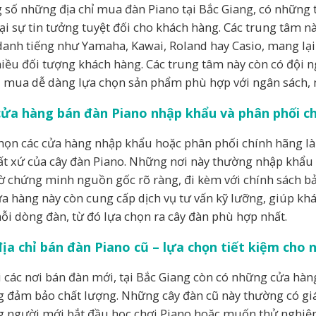
 số những địa chỉ mua đàn Piano tại Bắc Giang, có những 
ại sự tin tưởng tuyệt đối cho khách hàng. Các trung tâm n
danh tiếng như Yamaha, Kawai, Roland hay Casio, mang lạ
hiều đối tượng khách hàng. Các trung tâm này còn có đội n
 mua dễ dàng lựa chọn sản phẩm phù hợp với ngân sách, 
cửa hàng bán đàn Piano nhập khẩu và phân phối c
họn các cửa hàng nhập khẩu hoặc phân phối chính hãng là
ất xứ của cây đàn Piano. Những nơi này thường nhập khẩu t
tờ chứng minh nguồn gốc rõ ràng, đi kèm với chính sách b
ửa hàng này còn cung cấp dịch vụ tư vấn kỹ lưỡng, giúp kh
ỗi dòng đàn, từ đó lựa chọn ra cây đàn phù hợp nhất.
địa chỉ bán đàn Piano cũ – lựa chọn tiết kiệm cho
 các nơi bán đàn mới, tại Bắc Giang còn có những cửa hà
 đảm bảo chất lượng. Những cây đàn cũ này thường có giá
 người mới bắt đầu học chơi Piano hoặc muốn thử nghiệm 