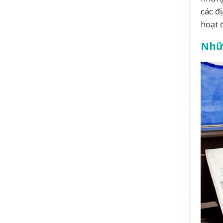
các đ
hoạt 
Nhữn