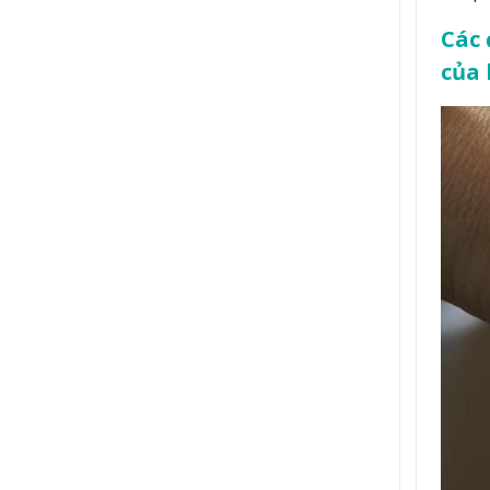
Các 
của