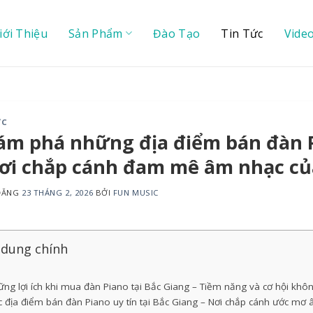
iới Thiệu
Sản Phẩm
Đào Tạo
Tin Tức
Vide
ỨC
m phá những địa điểm bán đàn Pi
Nơi chắp cánh đam mê âm nhạc củ
 ĐĂNG
23 THÁNG 2, 2026
BỞI
FUN MUSIC
 dung chính
ng lợi ích khi mua đàn Piano tại Bắc Giang – Tiềm năng và cơ hội khôn
 địa điểm bán đàn Piano uy tín tại Bắc Giang – Nơi chắp cánh ước mơ