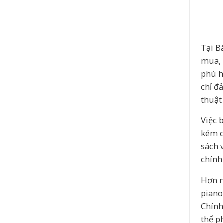
Tại B
mua, 
phù h
chỉ đ
thuật 
Việc 
kém c
sách 
chính
Hơn n
piano
Chính
thể p