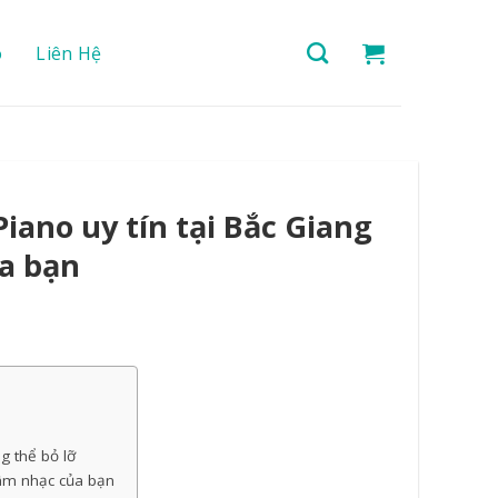
o
Liên Hệ
ano uy tín tại Bắc Giang
a bạn
g thể bỏ lỡ
 âm nhạc của bạn