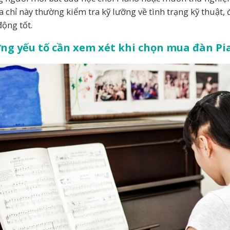
ịa chỉ này thường kiểm tra kỹ lưỡng về tình trạng kỹ thuật
động tốt.
g yếu tố cần xem xét khi chọn mua đàn Pia