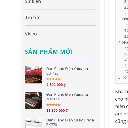
Sự kiện
Tin tức
Nhữ
Video
Nh
SẢN PHẨM MỚI
Đàn Piano Điện Yamaha
CLP123
Tổn
9.500.000
₫
Được xếp hạng
5.00
5
Khám 
sao
Đàn Piano Điện Yamaha
cho n
YDP123
hiện 
11.800.000
₫
Được xếp hạng
5.00
5
âm nh
sao
Đàn Piano Điện Casio Privia
cũng 
PX770