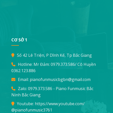
CƠ SỞ 1
Số 42 Lê Triện, P Dĩnh Kế, Tp Bắc Giang
Hotline: Mr Đảm:
0979.373.586
/ Cô Huyền
0362.123.886
Email:
pianofunmusicbgbn@gmail.com
Zalo: 0979.373.586 - Piano Funmusic Bắc
Ninh Bắc Giang
Youtube:
https://www.youtube.com/
@pianofunmusic3761