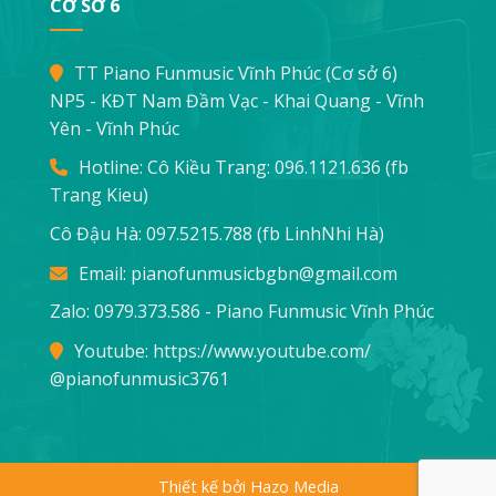
CƠ SỞ 6
TT Piano Funmusic Vĩnh Phúc (Cơ sở 6)
NP5 - KĐT Nam Đầm Vạc - Khai Quang - Vĩnh
Yên - Vĩnh Phúc
Hotline: Cô Kiều Trang:
096.1121.636
(fb
Trang Kieu)
Cô Đậu Hà:
097.5215.788
(fb LinhNhi Hà)
Email:
pianofunmusicbgbn@gmail.com
Zalo: 0979.373.586 - Piano Funmusic Vĩnh Phúc
Youtube:
https://www.youtube.com/
@pianofunmusic3761
Thiết kế bởi Hazo Media