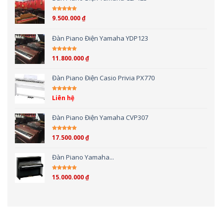
9.500.000
₫
Được xếp hạng
5.00
5 sao
Đàn Piano Điện Yamaha YDP123
11.800.000
₫
Được xếp hạng
5.00
5 sao
Đàn Piano Điện Casio Privia PX770
Liên hệ
Được xếp hạng
5.00
5 sao
Đàn Piano Điện Yamaha CVP307
17.500.000
₫
Được xếp hạng
4.00
5 sao
Đàn Piano Yamaha...
15.000.000
₫
Được xếp hạng
4.00
5 sao