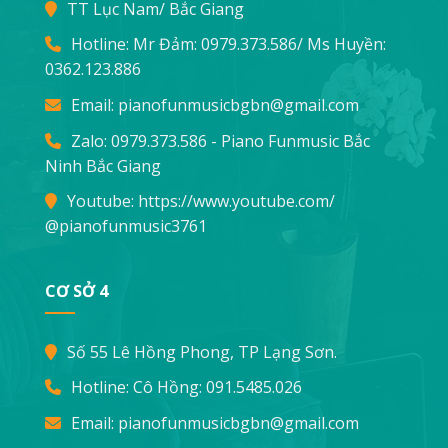
TT Lục Nam/ Bắc Giang
Hotline: Mr Đảm:
0979.373.586
/ Ms Huyền:
0362.123.886
Email:
pianofunmusicbgbn@gmail.com
Zalo: 0979.373.586 - Piano Funmusic Bắc
Ninh Bắc Giang
Youtube:
https://www.youtube.com/
@pianofunmusic3761
CƠ SỞ 4
Số 55 Lê Hồng Phong, TP Lạng Sơn.
Hotline: Cô Hồng:
091.5485.026
Email:
pianofunmusicbgbn@gmail.com