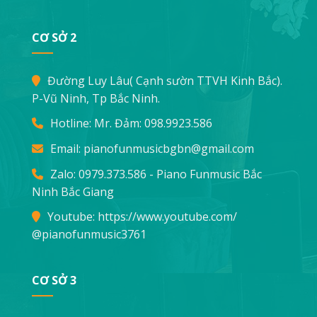
CƠ SỞ 2
Đường Luy Lâu( Cạnh sườn TTVH Kinh Bắc).
P-Vũ Ninh, Tp Bắc Ninh.
Hotline: Mr. Đảm:
098.9923.586
Email:
pianofunmusicbgbn@gmail.com
Zalo: 0979.373.586 - Piano Funmusic Bắc
Ninh Bắc Giang
Youtube:
https://www.youtube.com/
@pianofunmusic3761
CƠ SỞ 3