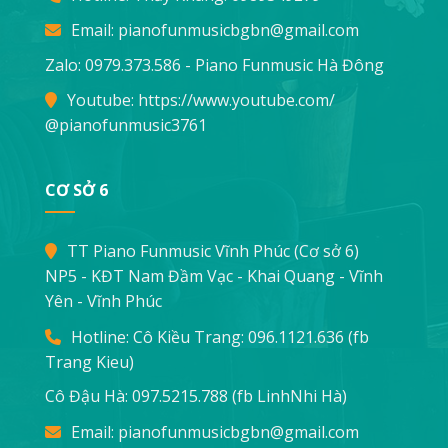
Email:
pianofunmusicbgbn@gmail.com
Zalo: 0979.373.586 - Piano Funmusic Hà Đông
Youtube:
https://www.youtube.com/
@pianofunmusic3761
CƠ SỞ 6
TT Piano Funmusic Vĩnh Phúc (Cơ sở 6)
NP5 - KĐT Nam Đầm Vạc - Khai Quang - Vĩnh
Yên - Vĩnh Phúc
Hotline: Cô Kiều Trang:
096.1121.636
(fb
Trang Kieu)
Cô Đậu Hà:
097.5215.788
(fb LinhNhi Hà)
Email:
pianofunmusicbgbn@gmail.com