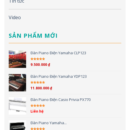
Tin tức
Video
SẢN PHẨM MỚI
Đàn Piano Điện Yamaha CLP123
9.500.000
₫
Được xếp hạng
5.00
5 sao
Đàn Piano Điện Yamaha YDP123
11.800.000
₫
Được xếp hạng
5.00
5 sao
Đàn Piano Điện Casio Privia PX770
Liên hệ
Được xếp hạng
5.00
5 sao
Đàn Piano Yamaha...