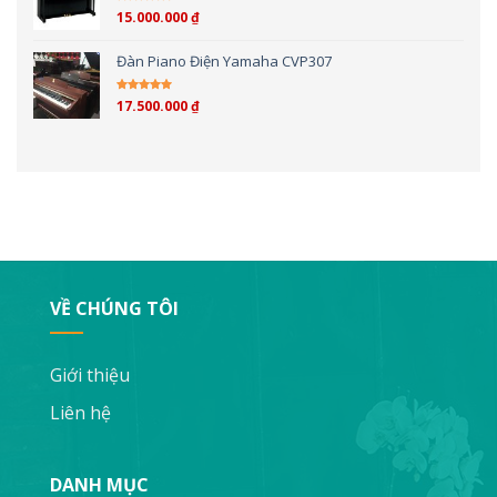
15.000.000
₫
Được xếp hạng
4.00
5 sao
Đàn Piano Điện Yamaha CVP307
17.500.000
₫
Được xếp hạng
4.00
5 sao
VỀ CHÚNG TÔI
Giới thiệu
Liên hệ
DANH MỤC