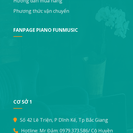
Hướng dẫn mua hàng
Phương thức vận chuyển
FANPAGE PIANO FUNMUSIC
CƠ SỞ 1
Số 42 Lê Triện, P Dĩnh Kế, Tp Bắc Giang
Hotline: Mr Đảm:
0979.373.586
/ Cô Huyền