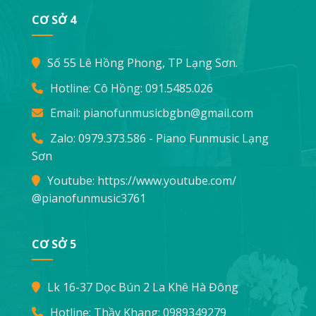
CƠ SỞ 4
Số 55 Lê Hồng Phong, TP Lạng Sơn.
Hotline: Cô Hồng:
091.5485.026
Email:
pianofunmusicbgbn@gmail.com
Zalo: 0979.373.586 - Piano Funmusic Lạng
Sơn
Youtube:
https://www.youtube.com/
@pianofunmusic3761
CƠ SỞ 5
Lk 16-37 Dọc Bún 2 La Khê Hà Đông
Hotline: Thầy Khang:
0989349279