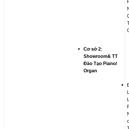
P
Cơ sở 2:
Showroom& TT
Đào Tạo Piano/
Organ