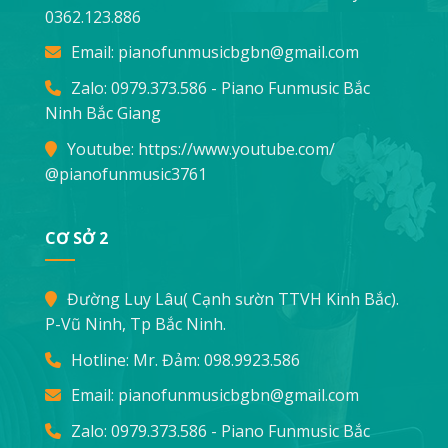
0362.123.886
Email:
pianofunmusicbgbn@gmail.com
Zalo: 0979.373.586 - Piano Funmusic Bắc
Ninh Bắc Giang
Youtube:
https://www.youtube.com/
@pianofunmusic3761
CƠ SỞ 2
Đường Luy Lâu( Cạnh sườn TTVH Kinh Bắc).
P-Vũ Ninh, Tp Bắc Ninh.
Hotline: Mr. Đảm:
098.9923.586
Email:
pianofunmusicbgbn@gmail.com
Zalo: 0979.373.586 - Piano Funmusic Bắc