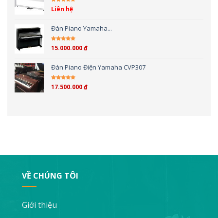
Liên hệ
Được xếp hạng
5.00
5 sao
Đàn Piano Yamaha...
15.000.000
₫
Được xếp hạng
4.00
5 sao
Đàn Piano Điện Yamaha CVP307
17.500.000
₫
Được xếp hạng
4.00
5 sao
VỀ CHÚNG TÔI
Giới thiệu