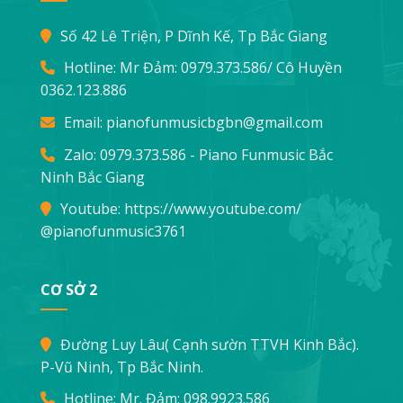
Số 42 Lê Triện, P Dĩnh Kế, Tp Bắc Giang
Hotline: Mr Đảm:
0979.373.586
/ Cô Huyền
0362.123.886
Email:
pianofunmusicbgbn@gmail.com
Zalo: 0979.373.586 - Piano Funmusic Bắc
Ninh Bắc Giang
Youtube:
https://www.youtube.com/
@pianofunmusic3761
CƠ SỞ 2
Đường Luy Lâu( Cạnh sườn TTVH Kinh Bắc).
P-Vũ Ninh, Tp Bắc Ninh.
Hotline: Mr. Đảm:
098.9923.586