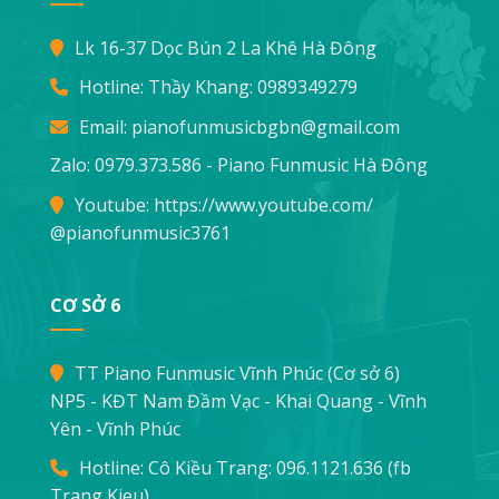
Lk 16-37 Dọc Bún 2 La Khê Hà Đông
Hotline: Thầy Khang:
0989349279
Email:
pianofunmusicbgbn@gmail.com
Zalo: 0979.373.586 - Piano Funmusic Hà Đông
Youtube:
https://www.youtube.com/
@pianofunmusic3761
CƠ SỞ 6
TT Piano Funmusic Vĩnh Phúc (Cơ sở 6)
NP5 - KĐT Nam Đầm Vạc - Khai Quang - Vĩnh
Yên - Vĩnh Phúc
Hotline: Cô Kiều Trang:
096.1121.636
(fb
Trang Kieu)