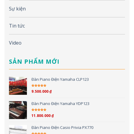
Sự kiện
Tin tức
Video
SẢN PHẨM MỚI
Đàn Piano Điện Yamaha CLP123
9.500.000
₫
Được xếp hạng
5.00
5 sao
Đàn Piano Điện Yamaha YDP123
11.800.000
₫
Được xếp hạng
5.00
5 sao
Đàn Piano Điện Casio Privia PX770