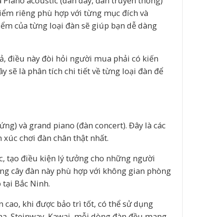
à Piano acoustic (dàn dây, đàn truyền thống)
 điểm riêng phù hợp với từng mục đích và
điểm của từng loại đàn sẽ giúp bạn dễ dàng
ả, điều này đòi hỏi người mua phải có kiến
sẽ là phân tích chi tiết về từng loại đàn để
ng) và grand piano (đàn concert). Đây là các
 xúc chơi đàn chân thật nhất.
, tạo điều kiện lý tưởng cho những người
g cây đàn này phù hợp với không gian phòng
tại Bắc Ninh.
n cao, khi được bảo trì tốt, có thể sử dụng
aha, Steinway, Kawai, mỗi dòng đàn đều mang