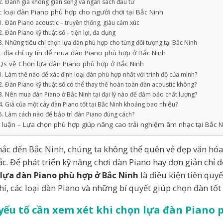
Đánh giá không gian sống và ngân sách đầu tư
 loại đàn Piano phù hợp cho người chơi tại Bắc Ninh
Đàn Piano acoustic – truyền thống, giàu cảm xúc
Đàn Piano kỹ thuật số – tiện lợi, đa dụng
Những tiêu chí chọn lựa đàn phù hợp cho từng đối tượng tại Bắc Ninh
 địa chỉ uy tín để mua đàn Piano phù hợp ở Bắc Ninh
Qs về Chọn lựa đàn Piano phù hợp ở Bắc Ninh
Làm thế nào để xác định loại đàn phù hợp nhất với trình độ của mình?
Đàn Piano kỹ thuật số có thể thay thế hoàn toàn đàn acoustic không?
Nên mua đàn Piano ở Bắc Ninh tại đại lý nào để đảm bảo chất lượng?
Giá của một cây đàn Piano tốt tại Bắc Ninh khoảng bao nhiêu?
Làm cách nào để bảo trì đàn Piano đúng cách?
 luận – Lựa chọn phù hợp giúp nâng cao trải nghiệm âm nhạc tại Bắc N
hắc đến Bắc Ninh, chúng ta không thể quên vẻ đẹp văn hó
ắc. Để phát triển kỹ năng chơi đàn Piano hay đơn giản chỉ 
lựa đàn Piano phù hợp ở Bắc Ninh
là điều kiện tiên quyế
chí, các loại đàn Piano và những bí quyết giúp chọn đàn tốt
yếu tố cần xem xét khi chọn lựa đàn Piano 