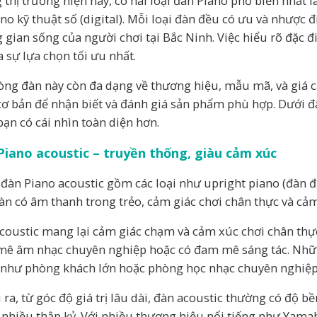
 thị trường hiện nay, có hai loại đàn Piano phổ biến nhất l
ano kỹ thuật số (digital). Mỗi loại đàn đều có ưu và nhược
 gian sống của người chơi tại Bắc Ninh. Việc hiểu rõ đặc 
a sự lựa chọn tối ưu nhất.
òng đàn này còn đa dạng về thương hiệu, mẫu mã, và giá c
cơ bản để nhận biết và đánh giá sản phẩm phù hợp. Dưới đây 
bạn có cái nhìn toàn diện hơn.
Piano acoustic – truyền thống, giàu cảm xúc
đàn Piano acoustic gồm các loại như upright piano (đàn đứ
đàn có âm thanh trong trẻo, cảm giác chơi chân thực và cảm
coustic mang lại cảm giác chạm và cảm xúc chơi chân thực
ê âm nhạc chuyên nghiệp hoặc có đam mê sáng tác. Nhữn
 như phòng khách lớn hoặc phòng học nhạc chuyên nghiệp 
ra, từ góc độ giá trị lâu dài, đàn acoustic thường có độ bề
 nhiều thập kỷ. Với nhiều thương hiệu nổi tiếng như Yam