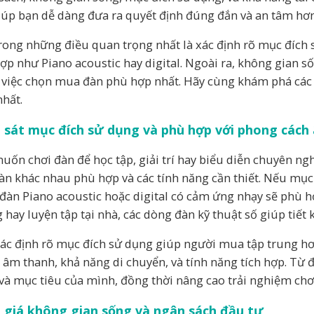
iúp bạn dễ dàng đưa ra quyết định đúng đắn và an tâm hơn
rong những điều quan trọng nhất là xác định rõ mục đích s
ợp như Piano acoustic hay digital. Ngoài ra, không gian s
 việc chọn mua đàn phù hợp nhất. Hãy cùng khám phá các 
nhất.
 sát mục đích sử dụng và phù hợp với phong cách
uốn chơi đàn để học tập, giải trí hay biểu diễn chuyên n
đàn khác nhau phù hợp và các tính năng cần thiết. Nếu mục t
 đàn Piano acoustic hoặc digital có cảm ứng nhạy sẽ phù h
 hay luyện tập tại nhà, các dòng đàn kỹ thuật số giúp tiết 
xác định rõ mục đích sử dụng giúp người mua tập trung hơ
 âm thanh, khả năng di chuyển, và tính năng tích hợp. Từ 
 và mục tiêu của mình, đồng thời nâng cao trải nghiệm chơ
 giá không gian sống và ngân sách đầu tư