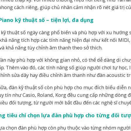
hong cách riêng, giúp chủ nhân cảm nhận rõ nét giá trị c
iano kỹ thuật số – tiện lợi, đa dụng
 kỹ thuật số ngày càng phổ biến và phù hợp với xu hướng s
 khả năng tích hợp các tính năng hiện đại như kết nối MIDI
và khả năng tùy chỉnh âm thanh theo sở thích.
đàn này phù hợp với không gian nhỏ, có thể dễ dàng di chuy
ấp. Thêm vào đó, các tính năng số giúp người chơi tự học,
chỉnh sửa dây hay điều chỉnh âm thanh như đàn acoustic t
ữa, đàn kỹ thuật số còn phù hợp cho mục đích biểu diễn 
uy tín như Casio, Roland, Korg đều cung cấp những dòng đ
hiều đối tượng, từ người mới bắt đầu đến các nghệ sĩ chuy
g tiêu chí chọn lựa đàn phù hợp cho từng đối tượ
lựa chọn đàn phù hợp còn phụ thuộc vào từng nhóm người 