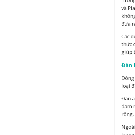
Trong
và Pi
không
đưa r
Các d
thức 
giúp 
Đàn 
Dòng 
loại 
Đàn a
đam m
rộng,
Ngoài 
trong