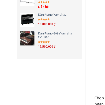
Liên hệ
Được xếp hạng
5.00
5
sao
Đàn Piano Yamaha...
15.000.000
₫
Được xếp hạng
4.00
5 sao
Đàn Piano Điện Yamaha
CVP307
17.500.000
₫
Được xếp hạng
4.00
5 sao
Chọn 
ngân 