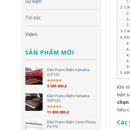
Sự kiện
Các
Tin tức
Các
Video
FA
SẢN PHẨM MỚI
Đàn Piano Điện Yamaha
Kết
CLP123
Khi n
9.500.000
₫
Được xếp hạng
5.00
5
sao
bản s
Đàn Piano Điện Yamaha
YDP123
chọn 
tiêu 
11.800.000
₫
Được xếp hạng
5.00
5
sao
Các 
Đàn Piano Điện Casio Privia
PX770