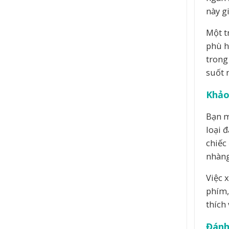
này g
Một t
phù h
trong
suốt 
Khảo
Bạn m
loại 
chiếc
nhàng
Việc 
phím,
thích
Đánh