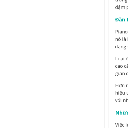
đậm p
Đàn P
Piano
nó là
dạng 
Loại 
cao c
gian 
Hơn n
hiệu 
với n
Nhữn
Việc 