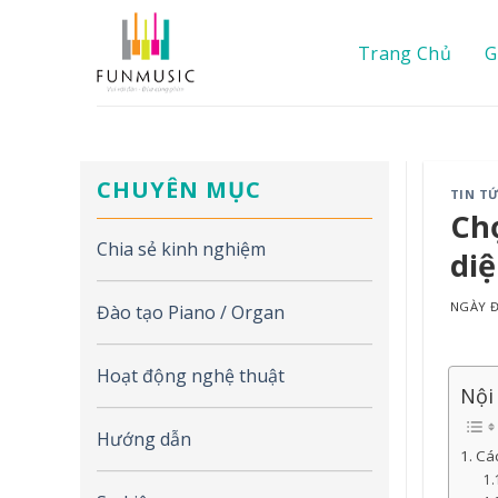
Chuyển
đến
Trang Chủ
G
nội
dung
CHUYÊN MỤC
TIN T
Chọ
Chia sẻ kinh nghiệm
diệ
NGÀY
Đào tạo Piano / Organ
Hoạt động nghệ thuật
Nội
Hướng dẫn
Các