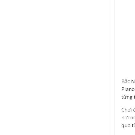
Bắc N
Piano
từng 
Chơi 
nơi n
qua t