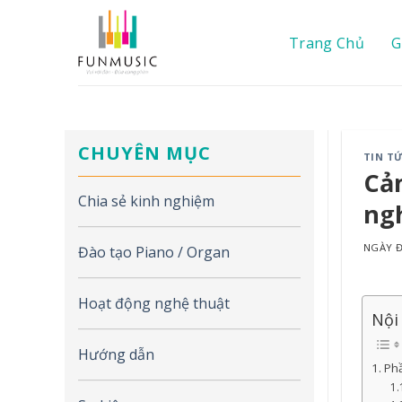
Chuyển
đến
Trang Chủ
G
nội
dung
CHUYÊN MỤC
TIN T
Cảm
Chia sẻ kinh nghiệm
ngh
NGÀY
Đào tạo Piano / Organ
Hoạt động nghệ thuật
Nội
Hướng dẫn
Phầ