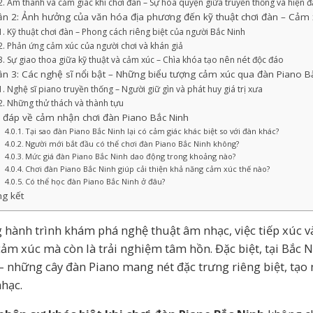
Âm thanh và cảm giác khi chơi đàn – Sự hòa quyện giữa truyền thống và hiện đ
n 2: Ảnh hưởng của văn hóa địa phương đến kỹ thuật chơi đàn – Cảm x
Kỹ thuật chơi đàn – Phong cách riêng biệt của người Bắc Ninh
Phản ứng cảm xúc của người chơi và khán giả
Sự giao thoa giữa kỹ thuật và cảm xúc – Chìa khóa tạo nên nét độc đáo
n 3: Các nghệ sĩ nổi bật – Những biểu tượng cảm xúc qua đàn Piano B
Nghệ sĩ piano truyền thống – Người giữ gìn và phát huy giá trị xưa
Những thử thách và thành tựu
 đáp về cảm nhận chơi đàn Piano Bắc Ninh
Tại sao đàn Piano Bắc Ninh lại có cảm giác khác biệt so với đàn khác?
Người mới bắt đầu có thể chơi đàn Piano Bắc Ninh không?
Mức giá đàn Piano Bắc Ninh dao động trong khoảng nào?
Chơi đàn Piano Bắc Ninh giúp cải thiện khả năng cảm xúc thế nào?
Có thể học đàn Piano Bắc Ninh ở đâu?
g kết
 hành trình khám phá nghệ thuật âm nhạc, việc tiếp xúc và
cảm xúc mà còn là trải nghiệm tâm hồn. Đặc biệt, tại Bắc N
 những cây đàn Piano mang nét đặc trưng riêng biệt, tạo n
nhạc.