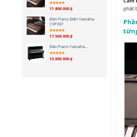
Cảm n
phát 
11.800.000
₫
Được xếp hạng
5.00
5
sao
Đàn Piano Điện Yamaha
Phần
CVP307
từn
17.500.000
₫
Được xếp hạng
4.00
5 sao
Đàn Piano Yamaha...
15.000.000
₫
Được xếp hạng
4.00
5 sao