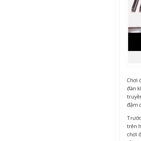
Chơi 
đàn k
truyề
đậm d
Trước
trên 
chơi 