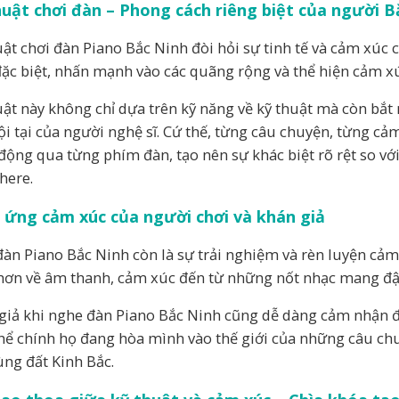
huật chơi đàn – Phong cách riêng biệt của người B
uật chơi đàn Piano Bắc Ninh đòi hỏi sự tinh tế và cảm xúc
ặc biệt, nhấn mạnh vào các quãng rộng và thể hiện cảm xú
uật này không chỉ dựa trên kỹ năng về kỹ thuật mà còn bắ
ội tại của người nghệ sĩ. Cứ thế, từng câu chuyện, từng c
động qua từng phím đàn, tạo nên sự khác biệt rõ rệt so vớ
here.
 ứng cảm xúc của người chơi và khán giả
đàn Piano Bắc Ninh còn là sự trải nghiệm và rèn luyện cả
hơn về âm thanh, cảm xúc đến từ những nốt nhạc mang đ
giả khi nghe đàn Piano Bắc Ninh cũng dễ dàng cảm nhận đư
hể chính họ đang hòa mình vào thế giới của những câu ch
ùng đất Kinh Bắc.