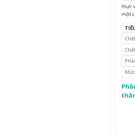
thực 
một c
TIÊ
Chất
Chấ
Phả
Mức 
Phần
thăn