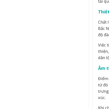
tải q
Thiế
Chất 
Bắc N
độ đà
Việc 
thiện
dân t
Âm t
Điểm 
từ đó
trưng
xúc.
Khi c