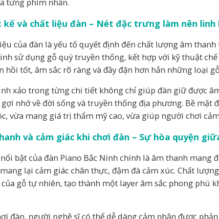
ua từng phím nhấn.
t kế và chất liệu đàn – Nét đặc trưng làm nên lin
liệu của đàn là yếu tố quyết định đến chất lượng âm thanh
inh sử dụng gỗ quý truyền thống, kết hợp với kỹ thuật chế
n hồi tốt, âm sắc rõ ràng và đầy đặn hơn hẳn những loại gỗ
tinh xảo trong từng chi tiết không chỉ giúp đàn giữ được â
, gợi nhớ về đời sống và truyền thống địa phương. Bề mặt 
ộc, vừa mang giá trị thẩm mỹ cao, vừa giúp người chơi cả
hanh và cảm giác khi chơi đàn – Sự hòa quyện giữa
nổi bật của đàn Piano Bắc Ninh chính là âm thanh mang đ
 mang lại cảm giác chân thực, đậm đà cảm xúc. Chất lượng 
 của gỗ tự nhiên, tạo thành một layer âm sắc phong phú 
hơi đàn, người nghệ sĩ có thể dễ dàng cảm nhận được phản h