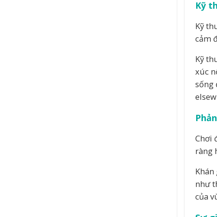
Kỹ t
Kỹ th
cảm đ
Kỹ th
xúc n
sống 
elsew
Phản
Chơi 
ràng 
Khán 
như t
của v