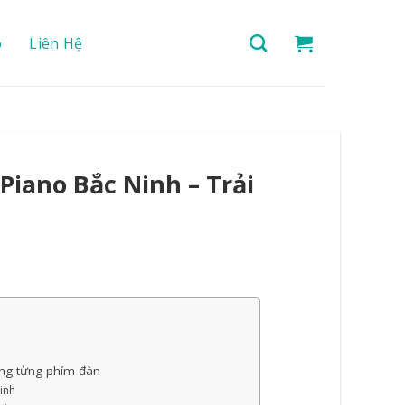
o
Liên Hệ
Piano Bắc Ninh – Trải
ong từng phím đàn
inh