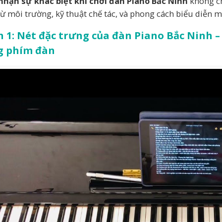
hận sự khác biệt khi chơi đàn Piano Bắc Ninh
không ch
từ môi trường, kỹ thuật chế tác, và phong cách biểu diễn
 1: Nét đặc trưng của đàn Piano Bắc Ninh 
g phím đàn