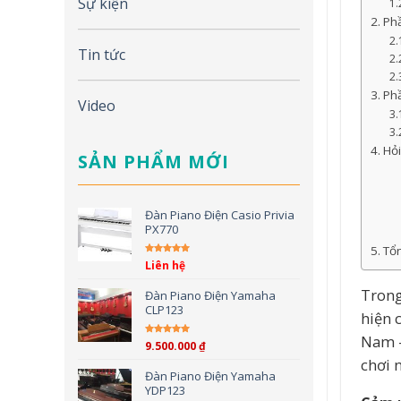
Sự kiện
Phầ
Tin tức
Phầ
Video
Hỏi
SẢN PHẨM MỚI
Đàn Piano Điện Casio Privia
PX770
Tổn
Liên hệ
Được xếp hạng
5.00
5
sao
Trong
Đàn Piano Điện Yamaha
CLP123
hiện 
Nam –
9.500.000
₫
Được xếp hạng
5.00
5
chơi 
sao
Đàn Piano Điện Yamaha
YDP123