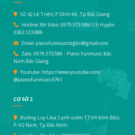
Số 42 Lê Triện, P Dĩnh Kế, Tp Bắc Giang
Hotline: Mr Đảm:
0979.373.586
/ Cô Huyền
0362.123.886
Email:
pianofunmusicbgbn@gmail.com
Zalo: 0979.373.586 - Piano Funmusic Bắc
Ninh Bắc Giang
Youtube:
https://www.youtube.com/
@pianofunmusic3761
CƠ SỞ 2
Đường Luy Lâu( Cạnh sườn TTVH Kinh Bắc).
P-Vũ Ninh, Tp Bắc Ninh.