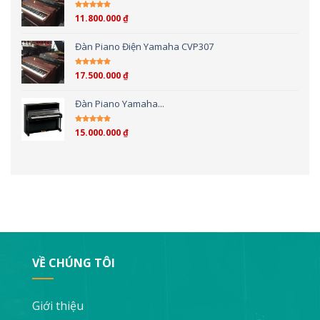
11.800.000
₫
Được xếp hạng
5.00
5 sao
Đàn Piano Điện Yamaha CVP307
17.500.000
₫
Được xếp hạng
4.00
5 sao
Đàn Piano Yamaha...
15.000.000
₫
Được xếp hạng
4.00
5 sao
VỀ CHÚNG TÔI
Giới thiệu