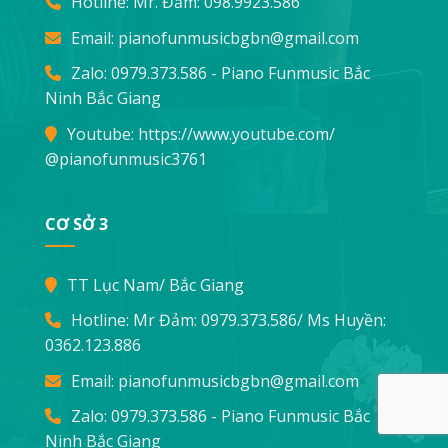
Hotline: Mr. Đảm:
098.9923.586
Email:
pianofunmusicbgbn@gmail.com
Zalo: 0979.373.586 - Piano Funmusic Bắc
Ninh Bắc Giang
Youtube:
https://www.youtube.com/
@pianofunmusic3761
CƠ SỞ 3
TT Lục Nam/ Bắc Giang
Hotline: Mr Đảm:
0979.373.586
/ Ms Huyền:
0362.123.886
Email:
pianofunmusicbgbn@gmail.com
Zalo: 0979.373.586 - Piano Funmusic Bắc
Ninh Bắc Giang