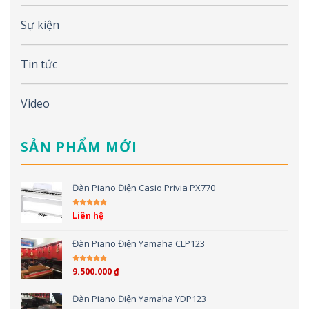
Sự kiện
Tin tức
Video
SẢN PHẨM MỚI
Đàn Piano Điện Casio Privia PX770
Liên hệ
Được xếp hạng
5.00
5 sao
Đàn Piano Điện Yamaha CLP123
9.500.000
₫
Được xếp hạng
5.00
5 sao
Đàn Piano Điện Yamaha YDP123