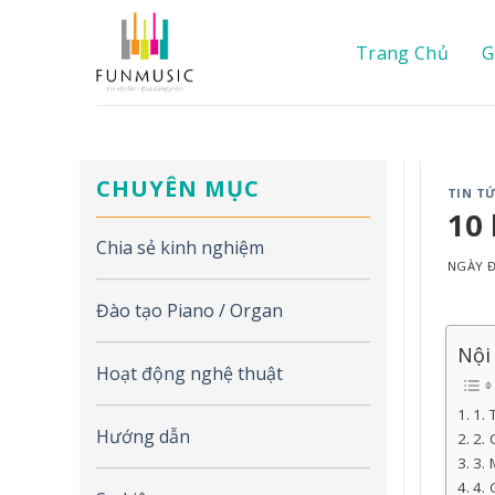
Chuyển
đến
Trang Chủ
G
nội
dung
CHUYÊN MỤC
TIN T
10 
Chia sẻ kinh nghiệm
NGÀY
Đào tạo Piano / Organ
Nội
Hoạt động nghệ thuật
1. 
Hướng dẫn
2. 
3. 
4.