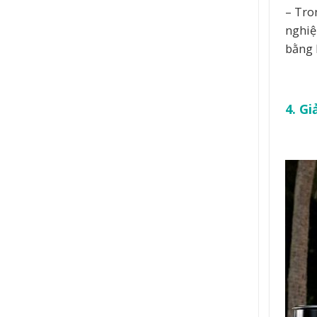
– Tro
nghiệ
bằng 
4. G