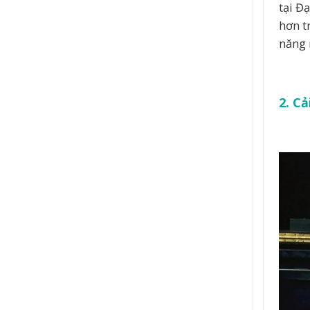
tại Đ
hơn t
năng 
2. Cả