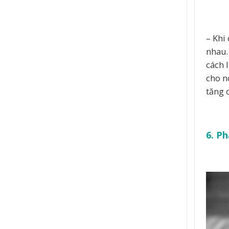
– Khi
nhau.
cách 
cho n
tăng 
6. P