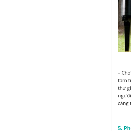
– Chơ
tâm t
thư g
người
căng 
5. Ph