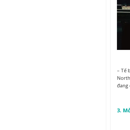
– Tế 
North
đang 
3. M