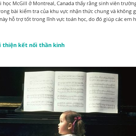
ại học McGill ở Montreal, Canada thấy rằng sinh viên trườ
rong bài kiểm tra của khu vực nhận thức chung và không g
này hỗ trợ tốt trong lĩnh vực toán học, do đó giúp các em h
i thiện kết nối thần kinh