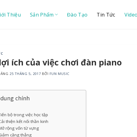
iới Thiệu
Sản Phẩm
Đào Tạo
Tin Tức
Vide
ỨC
lợi ích của việc chơi đàn piano
 ĐĂNG
25 THÁNG 5, 2017
BỞI
FUN MUSIC
 dung chính
Tiến bộ trong việc học tập
Cải thiện kết nối thần kinh
Mở rộng vốn từ vựng
 Giảm căng thẳng