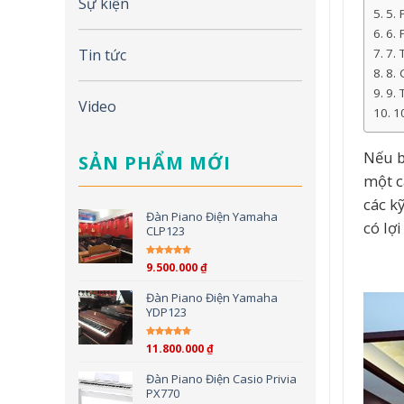
Sự kiện
5. 
6. 
7.
Tin tức
8. 
9.
Video
1
Nếu b
SẢN PHẨM MỚI
một c
các k
Đàn Piano Điện Yamaha
có lợi
CLP123
9.500.000
₫
Được xếp hạng
5.00
5
sao
Đàn Piano Điện Yamaha
YDP123
11.800.000
₫
Được xếp hạng
5.00
5
sao
Đàn Piano Điện Casio Privia
PX770