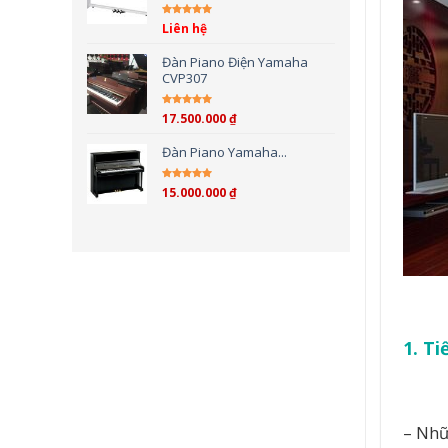
Liên hệ
Được xếp hạng
5.00
5
sao
Đàn Piano Điện Yamaha
CVP307
17.500.000
₫
Được xếp hạng
4.00
5 sao
Đàn Piano Yamaha...
15.000.000
₫
Được xếp hạng
4.00
5 sao
1. Ti
– Nhữ