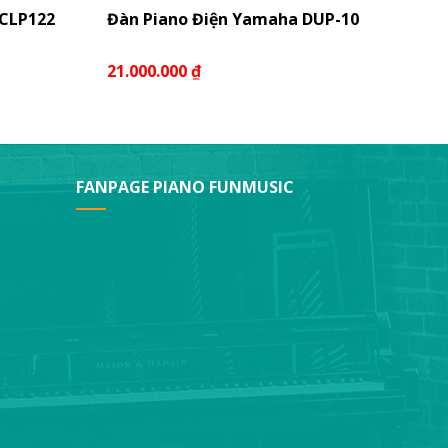
 CLP122
Đàn Piano Điện Yamaha DUP-10
Đàn 
601P
21.000.000
₫
Liên
FANPAGE PIANO FUNMUSIC