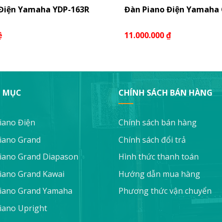
 Điện Yamaha YDP-163R
Đàn Piano Điện Yamaha
ệ
11.000.000
₫
 MỤC
CHÍNH SÁCH BÁN HÀNG
iano Điện
Chính sách bán hàng
iano Grand
Chính sách đổi trả
iano Grand Diapason
Hình thức thanh toán
iano Grand Kawai
Hướng dẫn mua hàng
iano Grand Yamaha
Phương thức vận chuyển
iano Upright