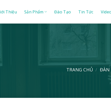
iới Thiệu
Sản Phẩm
Đào Tạo
Tin Tức
Vide
TRANG CHỦ
/
ĐÀN 