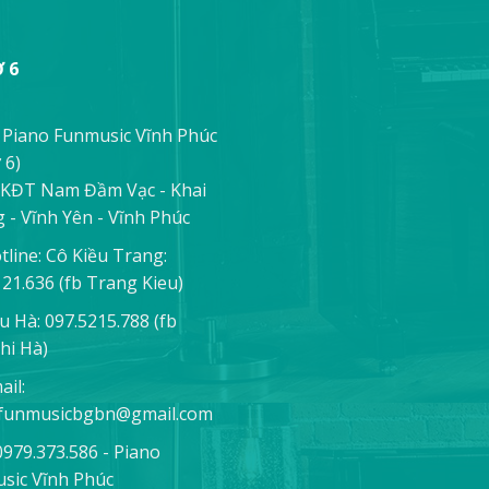
 6
 Piano Funmusic Vĩnh Phúc
 6)
 KĐT Nam Đầm Vạc - Khai
 - Vĩnh Yên - Vĩnh Phúc
tline: Cô Kiều Trang:
121.636
(fb Trang Kieu)
u Hà:
097.5215.788
(fb
hi Hà)
ail:
funmusicbgbn@gmail.com
0979.373.586 - Piano
sic Vĩnh Phúc