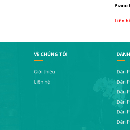
aha
Piano Điện Yamaha CLP 545R
Piano
Liên hệ
Liên h
VỀ CHÚNG TÔI
DANH
Giới thiệu
Đàn P
Liên hệ
Đàn P
Đàn P
Đàn P
Đàn P
Đàn P