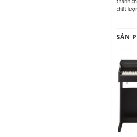
thanh ch
chất lượ
SẢN 