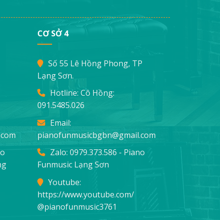
CƠ SỞ 4
Số 55 Lê Hồng Phong, TP
Lạng Sơn.
Hotline: Cô Hồng:
091.5485.026
Email:
.com
pianofunmusicbgbn@gmail.com
no
Zalo: 0979.373.586 - Piano
ng
Funmusic Lạng Sơn
Youtube:
https://www.youtube.com/
@pianofunmusic3761