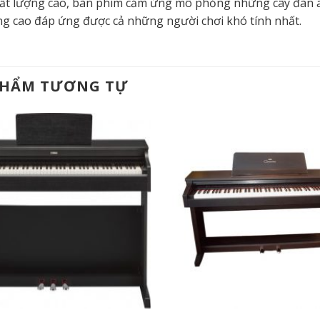
ất lượng cao, bàn phím cảm ứng mô phỏng những cây đàn aco
ng cao đáp ứng được cả những người chơi khó tính nhất.
PHẨM TƯƠNG TỰ