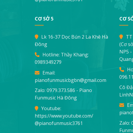
CƠ SỞ 5
CƠ SỞ
Lk 16-37 Dọc Bún 2 La Khê Hà
TT
Đông
(Cơ sở
NP5 -
Hotline: Thầy Khang:
Quang
0989349279
Ho
Email:
096.1
pianofunmusicbgbn@gmail.com
Cô Đậ
Zalo: 0979.373.586 - Piano
LinhN
Funmusic Hà Đông
Em
Youtube:
piano
https://www.youtube.com/
Zalo: 
@pianofunmusic3761
Funmu