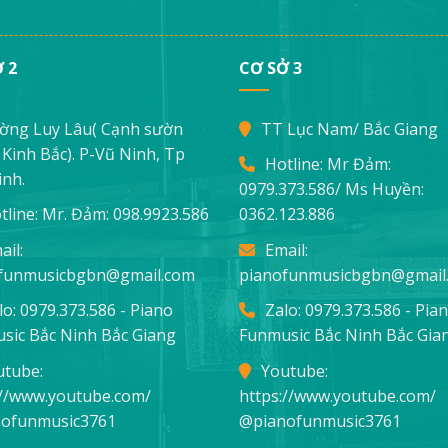
 2
CƠ SỞ 3
ờng Luy Lâu( Cạnh sườn
TT Lục Nam/ Bắc Giang
Kinh Bắc). P-Vũ Ninh, Tp
Hotline: Mr Đảm:
inh.
0979.373.586
/ Ms Huyền:
tline: Mr. Đảm:
098.9923.586
0362.123.886
ail:
Email:
funmusicbgbn@gmail.com
pianofunmusicbgbn@gmail
lo: 0979.373.586 - Piano
Zalo: 0979.373.586 - Pia
sic Bắc Ninh Bắc Giang
Funmusic Bắc Ninh Bắc Gia
utube:
Youtube:
://www.youtube.com/
https://www.youtube.com/
ofunmusic3761
@pianofunmusic3761