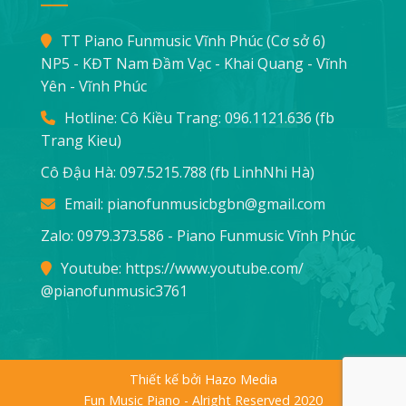
TT Piano Funmusic Vĩnh Phúc (Cơ sở 6)
NP5 - KĐT Nam Đầm Vạc - Khai Quang - Vĩnh
Yên - Vĩnh Phúc
Hotline: Cô Kiều Trang:
096.1121.636
(fb
Trang Kieu)
Cô Đậu Hà:
097.5215.788
(fb LinhNhi Hà)
Email:
pianofunmusicbgbn@gmail.com
Zalo: 0979.373.586 - Piano Funmusic Vĩnh Phúc
Youtube:
https://www.youtube.com/
@pianofunmusic3761
Thiết kế bởi Hazo Media
Fun Music Piano - Alright Reserved 2020