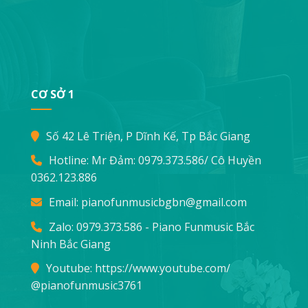
CƠ SỞ 1
Số 42 Lê Triện, P Dĩnh Kế, Tp Bắc Giang
Hotline: Mr Đảm:
0979.373.586
/ Cô Huyền
0362.123.886
Email:
pianofunmusicbgbn@gmail.com
Zalo: 0979.373.586 - Piano Funmusic Bắc
Ninh Bắc Giang
Youtube:
https://www.youtube.com/
@pianofunmusic3761