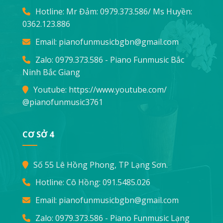
Hotline: Mr Đảm:
0979.373.586
/ Ms Huyền:
0362.123.886
Email:
pianofunmusicbgbn@gmail.com
Zalo: 0979.373.586 - Piano Funmusic Bắc
Ninh Bắc Giang
Youtube:
https://www.youtube.com/
@pianofunmusic3761
CƠ SỞ 4
Số 55 Lê Hồng Phong, TP Lạng Sơn.
Hotline: Cô Hồng:
091.5485.026
Email:
pianofunmusicbgbn@gmail.com
Zalo: 0979.373.586 - Piano Funmusic Lạng