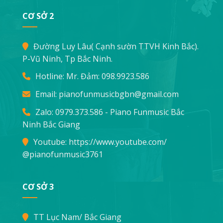
CƠ SỞ 2
Đường Luy Lâu( Cạnh sườn TTVH Kinh Bắc).
P-Vũ Ninh, Tp Bắc Ninh.
Hotline: Mr. Đảm:
098.9923.586
Email:
pianofunmusicbgbn@gmail.com
Zalo: 0979.373.586 - Piano Funmusic Bắc
Ninh Bắc Giang
Youtube:
https://www.youtube.com/
@pianofunmusic3761
CƠ SỞ 3
TT Lục Nam/ Bắc Giang