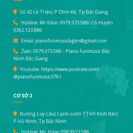
Số 42 Lê Triện, P Dĩnh Kế, Tp Bắc Giang
Hotline: Mr Đảm:
0979.373.586
/ Cô Huyền
0362.123.886
Email:
pianofunmusicbgbn@gmail.com
Zalo: 0979.373.586 - Piano Funmusic Bắc
Ninh Bắc Giang
Youtube:
https://www.youtube.com/
@pianofunmusic3761
CƠ SỞ 2
Đường Luy Lâu( Cạnh sườn TTVH Kinh Bắc).
P-Vũ Ninh, Tp Bắc Ninh.
Hotline: Mr. Đảm:
098.9923.586