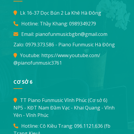
Lk 16-37 Dọc Bún 2 La Khê Hà Đông
Hotline: Thầy Khang:
0989349279
Email:
pianofunmusicbgbn@gmail.com
Zalo: 0979.373.586 - Piano Funmusic Hà Đông
Youtube:
https://www.youtube.com/
@pianofunmusic3761
CƠ SỞ 6
TT Piano Funmusic Vĩnh Phúc (Cơ sở 6)
NP5 - KĐT Nam Đầm Vạc - Khai Quang - Vĩnh
Yên - Vĩnh Phúc
Hotline: Cô Kiều Trang:
096.1121.636
(fb
Trang Kieu)