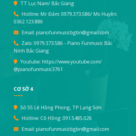
TT Lục Nam/ Bắc Giang
Hotline: Mr Đảm:
0979.373.586
/ Ms Huyền:
0362.123.886
Email:
pianofunmusicbgbn@gmail.com
Zalo: 0979.373.586 - Piano Funmusic Bắc
Ninh Bắc Giang
Youtube:
https://www.youtube.com/
@pianofunmusic3761
CƠ SỞ 4
Số 55 Lê Hồng Phong, TP Lạng Sơn.
Hotline: Cô Hồng:
091.5485.026
Email:
pianofunmusicbgbn@gmail.com