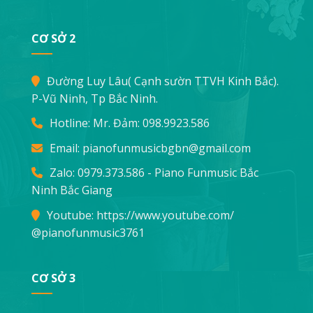
CƠ SỞ 2
Đường Luy Lâu( Cạnh sườn TTVH Kinh Bắc).
P-Vũ Ninh, Tp Bắc Ninh.
Hotline: Mr. Đảm:
098.9923.586
Email:
pianofunmusicbgbn@gmail.com
Zalo: 0979.373.586 - Piano Funmusic Bắc
Ninh Bắc Giang
Youtube:
https://www.youtube.com/
@pianofunmusic3761
CƠ SỞ 3