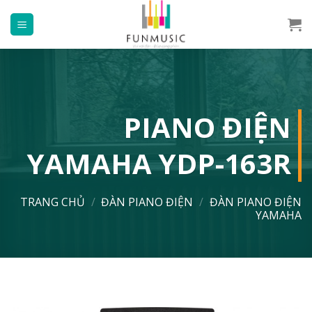
Chuyển
đến
nội
dung
PIANO ĐIỆN
YAMAHA YDP-163R
TRANG CHỦ
/
ĐÀN PIANO ĐIỆN
/
ĐÀN PIANO ĐIỆN
YAMAHA