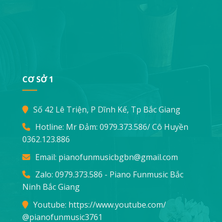
CƠ SỞ 1
Số 42 Lê Triện, P Dĩnh Kế, Tp Bắc Giang
Hotline: Mr Đảm:
0979.373.586
/ Cô Huyền
0362.123.886
Email:
pianofunmusicbgbn@gmail.com
Zalo: 0979.373.586 - Piano Funmusic Bắc
Ninh Bắc Giang
Youtube:
https://www.youtube.com/
@pianofunmusic3761