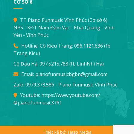
CƠ SỞ 6
TT Piano Funmusic Vĩnh Phúc (Cơ sở 6)
NP5 - KĐT Nam Đầm Vạc - Khai Quang - Vĩnh
Yên - Vĩnh Phúc
Hotline: Cô Kiều Trang:
096.1121.636
(fb
Trang Kieu)
Cô Đậu Hà:
097.5215.788
(fb LinhNhi Hà)
Email:
pianofunmusicbgbn@gmail.com
Zalo: 0979.373.586 - Piano Funmusic Vĩnh Phúc
Youtube:
https://www.youtube.com/
@pianofunmusic3761
Thiết kế bởi Hazo Media