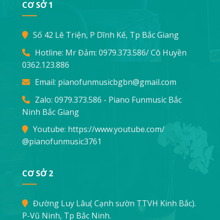
CƠ SỞ 1
Số 42 Lê Triện, P Dĩnh Kế, Tp Bắc Giang
Hotline: Mr Đảm:
0979.373.586
/ Cô Huyền
0362.123.886
Email:
pianofunmusicbgbn@gmail.com
Zalo: 0979.373.586 - Piano Funmusic Bắc
Ninh Bắc Giang
Youtube:
https://www.youtube.com/
@pianofunmusic3761
CƠ SỞ 2
Đường Luy Lâu( Cạnh sườn TTVH Kinh Bắc).
P-Vũ Ninh, Tp Bắc Ninh.