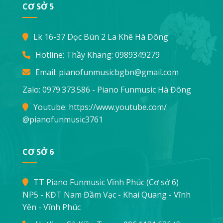
CƠ SỞ 5
Lk 16-37 Dọc Bún 2 La Khê Hà Đông
Hotline: Thầy Khang:
0989349279
Email:
pianofunmusicbgbn@gmail.com
Zalo: 0979.373.586 - Piano Funmusic Hà Đông
Youtube:
https://www.youtube.com/
@pianofunmusic3761
CƠ SỞ 6
TT Piano Funmusic Vĩnh Phúc (Cơ sở 6)
NP5 - KĐT Nam Đầm Vạc - Khai Quang - Vĩnh
Yên - Vĩnh Phúc