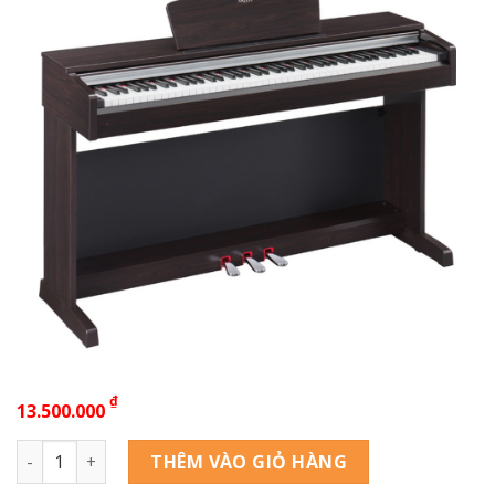
₫
13.500.000
YAMAHA YDP 141 số lượng
THÊM VÀO GIỎ HÀNG