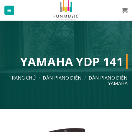
Chuyển
đến
nội
dung
YAMAHA YDP 141
TRANG CHỦ
/
ĐÀN PIANO ĐIỆN
/
ĐÀN PIANO ĐIỆN
YAMAHA