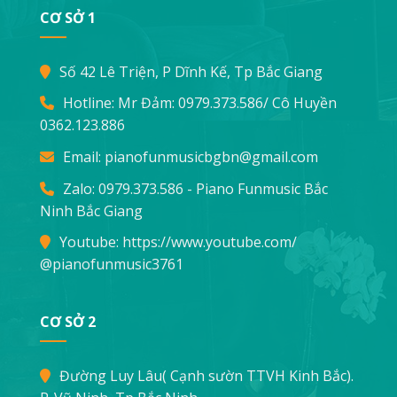
CƠ SỞ 1
Số 42 Lê Triện, P Dĩnh Kế, Tp Bắc Giang
Hotline: Mr Đảm:
0979.373.586
/ Cô Huyền
0362.123.886
Email:
pianofunmusicbgbn@gmail.com
Zalo: 0979.373.586 - Piano Funmusic Bắc
Ninh Bắc Giang
Youtube:
https://www.youtube.com/
@pianofunmusic3761
CƠ SỞ 2
Đường Luy Lâu( Cạnh sườn TTVH Kinh Bắc).