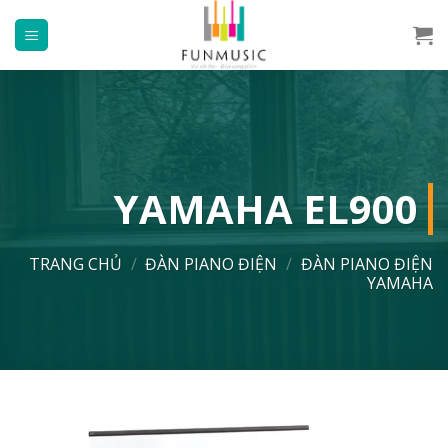
Chuyển
đến
nội
dung
YAMAHA EL900
TRANG CHỦ
/
ĐÀN PIANO ĐIỆN
/
ĐÀN PIANO ĐIỆN
YAMAHA