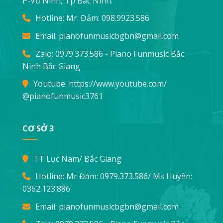
P-Vũ Ninh, Tp Bắc Ninh.
Hotline: Mr. Đảm:
098.9923.586
Email:
pianofunmusicbgbn@gmail.com
Zalo: 0979.373.586 - Piano Funmusic Bắc
Ninh Bắc Giang
Youtube:
https://www.youtube.com/
@pianofunmusic3761
CƠ SỞ 3
TT Lục Nam/ Bắc Giang
Hotline: Mr Đảm:
0979.373.586
/ Ms Huyền:
0362.123.886
Email:
pianofunmusicbgbn@gmail.com