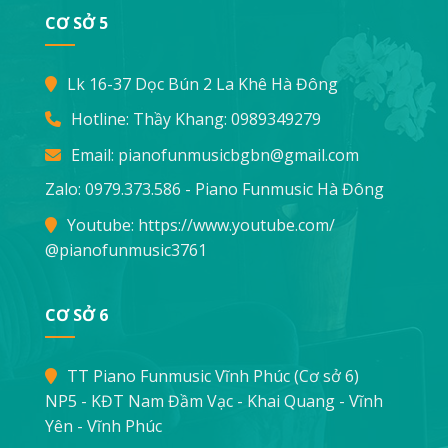
CƠ SỞ 5
Lk 16-37 Dọc Bún 2 La Khê Hà Đông
Hotline: Thầy Khang:
0989349279
Email:
pianofunmusicbgbn@gmail.com
Zalo: 0979.373.586 - Piano Funmusic Hà Đông
Youtube:
https://www.youtube.com/
@pianofunmusic3761
CƠ SỞ 6
TT Piano Funmusic Vĩnh Phúc (Cơ sở 6)
NP5 - KĐT Nam Đầm Vạc - Khai Quang - Vĩnh
Yên - Vĩnh Phúc