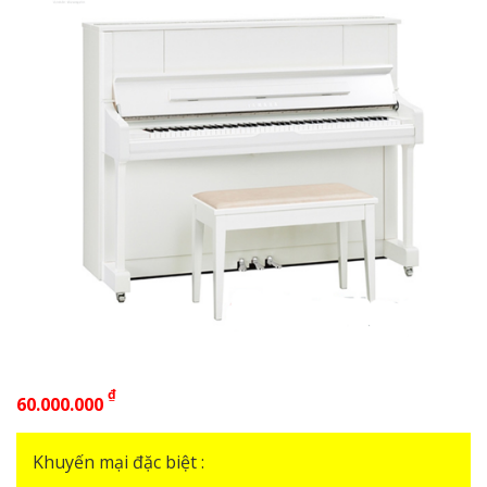
₫
60.000.000
Khuyến mại đặc biệt :