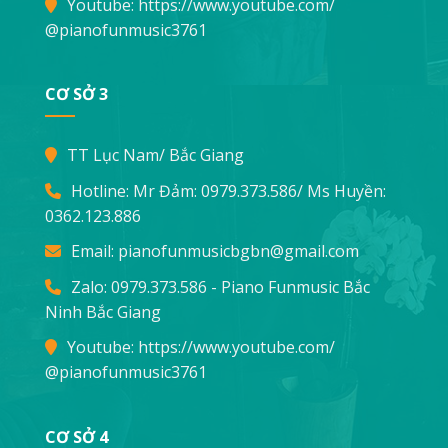
Youtube:
https://www.youtube.com/
@pianofunmusic3761
CƠ SỞ 3
TT Lục Nam/ Bắc Giang
Hotline: Mr Đảm:
0979.373.586
/ Ms Huyền:
0362.123.886
Email:
pianofunmusicbgbn@gmail.com
Zalo: 0979.373.586 - Piano Funmusic Bắc
Ninh Bắc Giang
Youtube:
https://www.youtube.com/
@pianofunmusic3761
CƠ SỞ 4