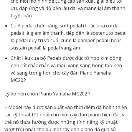
cho mỗi mô hình để cung cấp sản xuất giai điệu tối
ưu, đáp ứng và độ bền lâu dài và mang lại âm thanh
tuyệt hảo.
Có 3 pedal chức năng: soft pedal (hoặc una corda
pedal) là giảm âm thanh, tiếp đến là sostenuto pedal
là pedal duy trì và cuối cùng là damper pedal (hoặc
sustain pedal) là pedal vang âm.
Chất liệu của bộ Pedals được đúc từ hợp kim đồng
nên rất chắc chắn và màu vàng sáng bóng tạo nên
vẻ sang trọng hơn cho cây đàn Piano Yamaha
MC202
Lý do nên chọn Piano Yamaha MC202 ?
– Model này được sản xuất vào thời điểm đã hoàn thiện
các kỹ thuật tốt nhất cho một cây đàn piano hiện đại, vì
thế nó thừa hưởng được những tính năng kỹ thuật
vượt trội nhất cho dù một cây đàn piano đã qua sử