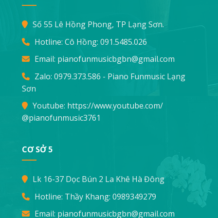
Số 55 Lê Hồng Phong, TP Lạng Sơn.
Hotline: Cô Hồng:
091.5485.026
Email:
pianofunmusicbgbn@gmail.com
Zalo: 0979.373.586 - Piano Funmusic Lạng
Sơn
Youtube:
https://www.youtube.com/
@pianofunmusic3761
CƠ SỞ 5
Lk 16-37 Dọc Bún 2 La Khê Hà Đông
Hotline: Thầy Khang:
0989349279
Email:
pianofunmusicbgbn@gmail.com