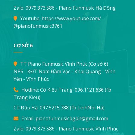
Zalo: 0979.373.586 - Piano Funmusic Hà Đông
Youtube:
https://www.youtube.com/
@pianofunmusic3761
CƠ SỞ 6
TT Piano Funmusic Vĩnh Phúc (Cơ sở 6)
NP5 - KĐT Nam Đầm Vạc - Khai Quang - Vĩnh
Yên - Vĩnh Phúc
Hotline: Cô Kiều Trang:
096.1121.636
(fb
Trang Kieu)
Cô Đậu Hà:
097.5215.788
(fb LinhNhi Hà)
Email:
pianofunmusicbgbn@gmail.com
Zalo: 0979.373.586 - Piano Funmusic Vĩnh Phúc