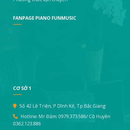
FANPAGE PIANO FUNMUSIC
CƠ SỞ 1
Số 42 Lê Triện, P Dĩnh Kế, Tp Bắc Giang
Hotline: Mr Đảm:
0979.373.586
/ Cô Huyền
0362.123.886