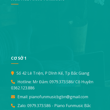
CƠ SỞ 1
Số 42 Lê Triện, P Dĩnh Kế, Tp Bắc Giang
Hotline: Mr Đảm:
0979.373.586
/ Cô Huyền
0362.123.886
Email:
pianofunmusicbgbn@gmail.com
Zalo: 0979.373.586 - Piano Funmusic Bắc