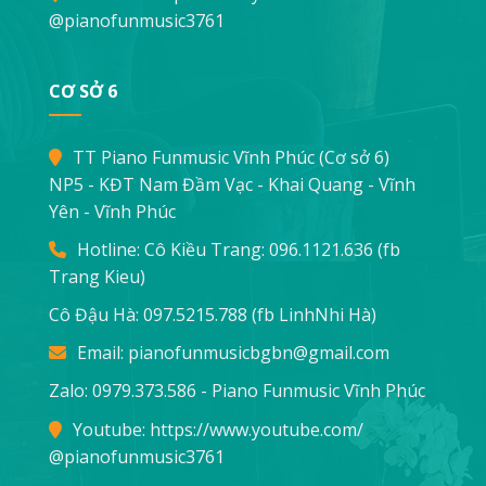
@pianofunmusic3761
CƠ SỞ 6
TT Piano Funmusic Vĩnh Phúc (Cơ sở 6)
NP5 - KĐT Nam Đầm Vạc - Khai Quang - Vĩnh
Yên - Vĩnh Phúc
Hotline: Cô Kiều Trang:
096.1121.636
(fb
Trang Kieu)
Cô Đậu Hà:
097.5215.788
(fb LinhNhi Hà)
Email:
pianofunmusicbgbn@gmail.com
Zalo: 0979.373.586 - Piano Funmusic Vĩnh Phúc
Youtube:
https://www.youtube.com/
@pianofunmusic3761