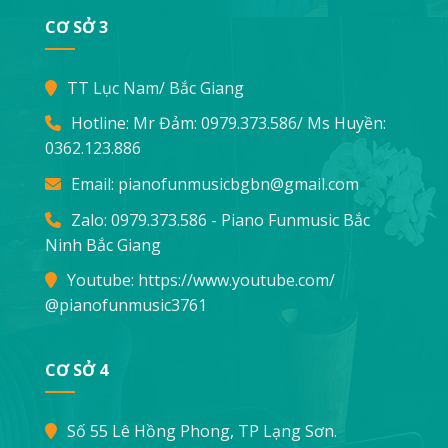
CƠ SỞ 3
TT Lục Nam/ Bắc Giang
Hotline: Mr Đảm:
0979.373.586
/ Ms Huyền:
0362.123.886
Email:
pianofunmusicbgbn@gmail.com
Zalo: 0979.373.586 - Piano Funmusic Bắc
Ninh Bắc Giang
Youtube:
https://www.youtube.com/
@pianofunmusic3761
CƠ SỞ 4
Số 55 Lê Hồng Phong, TP Lạng Sơn.