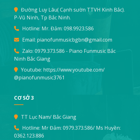
Đường Luy Lâu( Cạnh sườn TTVH Kinh Bắc).
P-Vũ Ninh, Tp Bắc Ninh.
Hotline: Mr. Đảm:
098.9923.586
Email:
pianofunmusicbgbn@gmail.com
Zalo: 0979.373.586 - Piano Funmusic Bắc
Ninh Bắc Giang
Youtube:
https://www.youtube.com/
@pianofunmusic3761
CƠ SỞ 3
TT Lục Nam/ Bắc Giang
Hotline: Mr Đảm:
0979.373.586
/ Ms Huyền:
0362.123.886