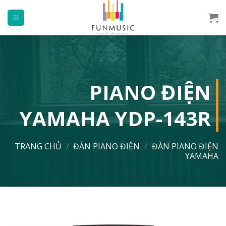
Chuyển
đến
nội
dung
PIANO ĐIỆN
YAMAHA YDP-143R
TRANG CHỦ
/
ĐÀN PIANO ĐIỆN
/
ĐÀN PIANO ĐIỆN
YAMAHA