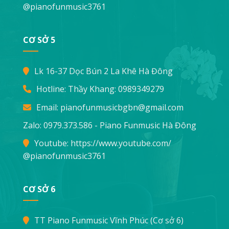
@pianofunmusic3761
CƠ SỞ 5
Lk 16-37 Dọc Bún 2 La Khê Hà Đông
Hotline: Thầy Khang:
0989349279
Email:
pianofunmusicbgbn@gmail.com
Zalo: 0979.373.586 - Piano Funmusic Hà Đông
Youtube:
https://www.youtube.com/
@pianofunmusic3761
CƠ SỞ 6
TT Piano Funmusic Vĩnh Phúc (Cơ sở 6)