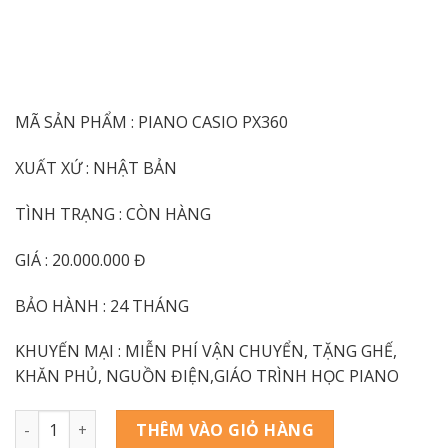
MÃ SẢN PHẨM : PIANO CASIO PX360
XUẤT XỨ : NHẬT BẢN
TÌNH TRẠNG : CÒN HÀNG
GIÁ : 20.000.000 Đ
BẢO HÀNH : 24 THÁNG
KHUYẾN MẠI : MIỄN PHÍ VẬN CHUYỂN, TẶNG GHẾ,
KHĂN PHỦ, NGUỒN ĐIỆN,GIÁO TRÌNH HỌC PIANO
Piano Casio PX360 New số lượng
THÊM VÀO GIỎ HÀNG