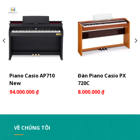
Piano Casio AP710
Đàn Piano Casio PX
New
720C
94.000.000
₫
8.000.000
₫
VỀ CHÚNG TÔI