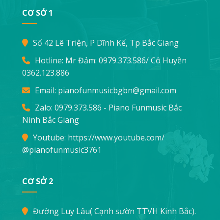
CƠ SỞ 1
Số 42 Lê Triện, P Dĩnh Kế, Tp Bắc Giang
Hotline: Mr Đảm:
0979.373.586
/ Cô Huyền
0362.123.886
Email:
pianofunmusicbgbn@gmail.com
Zalo: 0979.373.586 - Piano Funmusic Bắc
Ninh Bắc Giang
Youtube:
https://www.youtube.com/
@pianofunmusic3761
CƠ SỞ 2
Đường Luy Lâu( Cạnh sườn TTVH Kinh Bắc).