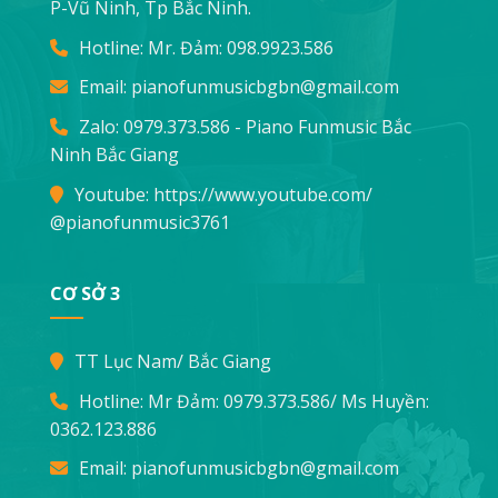
P-Vũ Ninh, Tp Bắc Ninh.
Hotline: Mr. Đảm:
098.9923.586
Email:
pianofunmusicbgbn@gmail.com
Zalo: 0979.373.586 - Piano Funmusic Bắc
Ninh Bắc Giang
Youtube:
https://www.youtube.com/
@pianofunmusic3761
CƠ SỞ 3
TT Lục Nam/ Bắc Giang
Hotline: Mr Đảm:
0979.373.586
/ Ms Huyền:
0362.123.886
Email:
pianofunmusicbgbn@gmail.com