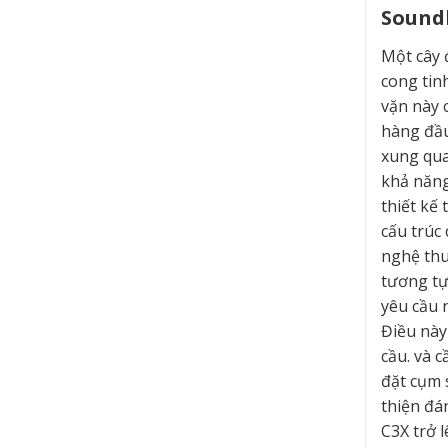
Soundb
Một cây 
cong tin
vặn này c
hàng đầu
xung qua
khả năng
thiết kế
cấu trúc
nghệ thu
tương tự
yêu cầu 
Điều này
cầu. và 
đặt cụm 
thiện đá
C3X trở 