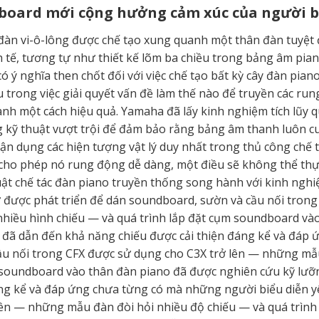
oard mới cộng hưởng cảm xúc của người bi
đàn vi-ô-lông được chế tạo xung quanh một thân đàn tuyệt 
h tế, tương tự như thiết kế lõm ba chiều trong bảng âm pian
ó ý nghĩa then chốt đối với việc chế tạo bất kỳ cây đàn pian
 trong việc giải quyết vấn đề làm thế nào để truyền các r
nh một cách hiệu quả. Yamaha đã lấy kinh nghiệm tích lũy q
 kỹ thuật vượt trội để đảm bảo rằng bảng âm thanh luôn cun
 tận dụng các hiện tượng vật lý duy nhất trong thủ công chế
 cho phép nó rung động dễ dàng, một điều sẽ không thể thực
ật chế tác đàn piano truyền thống song hành với kinh nghiệ
 được phát triển để dán soundboard, sườn và cầu nối trong
nhiều hình chiếu — và quá trình lắp đặt cụm soundboard và
 đã dẫn đến khả năng chiếu được cải thiện đáng kể và đáp
cầu nối trong CFX được sử dụng cho C3X trở lên — những mẫu
soundboard vào thân đàn piano đã được nghiên cứu kỹ lưỡn
ng kể và đáp ứng chưa từng có mà những người biểu diễn yê
lên — những mẫu đàn đòi hỏi nhiều độ chiếu — và quá trình