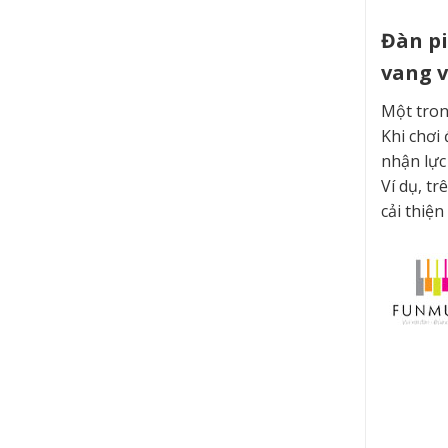
Đàn pi
vang v
Một tron
Khi chơi
nhận lực
Ví dụ, t
cải thiệ