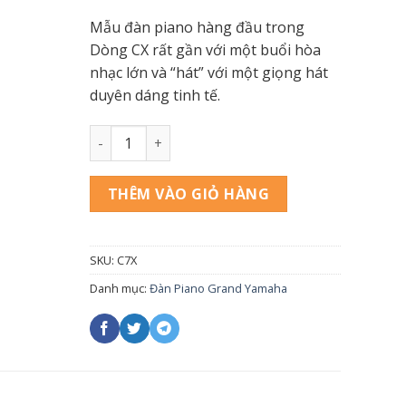
Mẫu đàn piano hàng đầu trong
Dòng CX rất gần với một buổi hòa
nhạc lớn và “hát” với một giọng hát
duyên dáng tinh tế.
Grand Piano Yamaha C7X (NEW) số lượng
THÊM VÀO GIỎ HÀNG
SKU:
C7X
Danh mục:
Đàn Piano Grand Yamaha