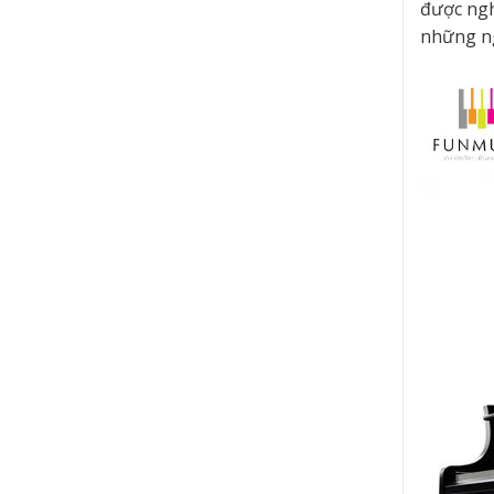
được ngh
những ng