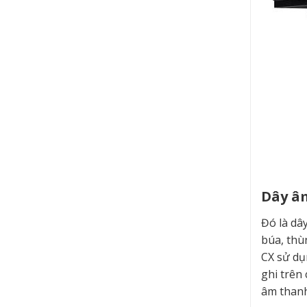
Dây âm
Đó là dâ
búa, thù
CX sử dụ
ghi trên
âm thanh