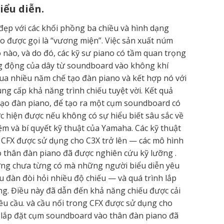
ểu diễn.
đẹp với các khối phồng ba chiều và hình dạng
o được gọi là “vương miện”. Việc sản xuất núm
o nào, và do đó, các kỹ sư piano có tầm quan trọng
ung động của dây từ soundboard vào không khí
ua nhiều năm chế tạo đàn piano và kết hợp nó với
g cấp khả năng trình chiếu tuyệt vời. Kết quả
 tạo đàn piano, để tạo ra một cụm soundboard có
 hiện được nếu không có sự hiểu biết sâu sắc về
m và bí quyết kỹ thuật của Yamaha. Các kỹ thuật
 CFX được sử dụng cho C3X trở lên — các mô hình
o thân đàn piano đã được nghiên cứu kỹ lưỡng .
 ứng chưa từng có mà những người biểu diễn yêu
 đàn đòi hỏi nhiều độ chiếu — và quá trình lắp
g. Điều này đã dẫn đến khả năng chiếu được cải
u cầu. và cầu nối trong CFX được sử dụng cho
 lắp đặt cụm soundboard vào thân đàn piano đã