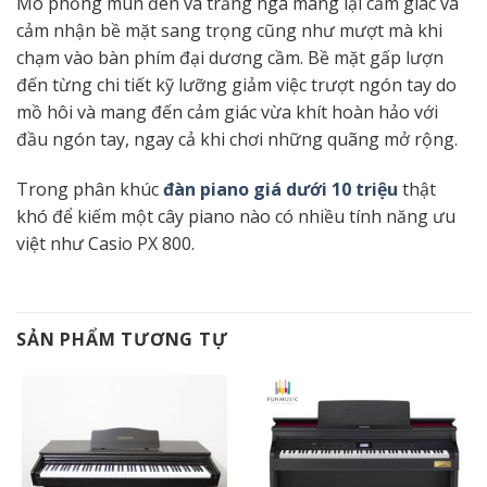
Mô phỏng mun đen và trắng ngà mang lại cảm giác và
cảm nhận bề mặt sang trọng cũng như mượt mà khi
chạm vào bàn phím đại dương cầm. Bề mặt gấp lượn
đến từng chi tiết kỹ lưỡng giảm việc trượt ngón tay do
mồ hôi và mang đến cảm giác vừa khít hoàn hảo với
đầu ngón tay, ngay cả khi chơi những quãng mở rộng.
Trong phân khúc
đàn piano giá dưới 10 triệu
thật
khó để kiếm một cây piano nào có nhiều tính năng ưu
việt như Casio PX 800.
SẢN PHẨM TƯƠNG TỰ