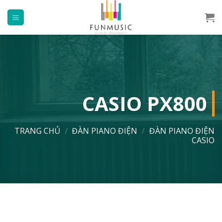
Chuyển
đến
nội
dung
CASIO PX800
TRANG CHỦ
/
ĐÀN PIANO ĐIỆN
/
ĐÀN PIANO ĐIỆN
CASIO