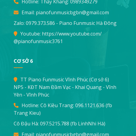
Hotline: Thầy Khang:
0989349279
Email:
pianofunmusicbgbn@gmail.com
Zalo: 0979.373.586 - Piano Funmusic Hà Đông
Youtube:
https://www.youtube.com/
@pianofunmusic3761
CƠ SỞ 6
TT Piano Funmusic Vĩnh Phúc (Cơ sở 6)
NP5 - KĐT Nam Đầm Vạc - Khai Quang - Vĩnh
Yên - Vĩnh Phúc
Hotline: Cô Kiều Trang:
096.1121.636
(fb
Trang Kieu)
Cô Đậu Hà:
097.5215.788
(fb LinhNhi Hà)
Email:
pianofunmusicbgbn@gmail.com