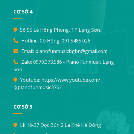
CƠ SỞ 4
Số 55 Lê Hồng Phong, TP Lạng Sơn.
Hotline: Cô Hồng:
091.5485.026
Email:
pianofunmusicbgbn@gmail.com
Zalo: 0979.373.586 - Piano Funmusic Lạng
Sơn
Youtube:
https://www.youtube.com/
@pianofunmusic3761
CƠ SỞ 5
Lk 16-37 Dọc Bún 2 La Khê Hà Đông