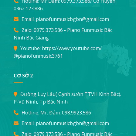
Hotline: Mr Đảm:
0979.373.586
/ Cô Huyền
0362.123.886
Email:
pianofunmusicbgbn@gmail.com
Zalo: 0979.373.586 - Piano Funmusic Bắc
Ninh Bắc Giang
Youtube:
https://www.youtube.com/
@pianofunmusic3761
CƠ SỞ 2
Đường Luy Lâu( Cạnh sườn TTVH Kinh Bắc).
P-Vũ Ninh, Tp Bắc Ninh.
Hotline: Mr. Đảm:
098.9923.586
Email:
pianofunmusicbgbn@gmail.com
Zalo: 0979.373.586 - Piano Funmusic Bắc