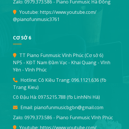
Zalo: 0979.373.586 - Piano Funmusic Hà Đông
Youtube:
https://www.youtube.com/
@pianofunmusic3761
CƠ SỞ 6
TT Piano Funmusic Vĩnh Phúc (Cơ sở 6)
NP5 - KĐT Nam Đầm Vạc - Khai Quang - Vĩnh
Yên - Vĩnh Phúc
Hotline: Cô Kiều Trang:
096.1121.636
(fb
Trang Kieu)
Cô Đậu Hà:
097.5215.788
(fb LinhNhi Hà)
Email:
pianofunmusicbgbn@gmail.com
Zalo: 0979.373.586 - Piano Funmusic Vĩnh Phúc
Youtube:
https://www.youtube.com/