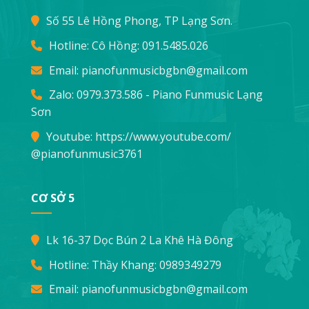
Số 55 Lê Hồng Phong, TP Lạng Sơn.
Hotline: Cô Hồng:
091.5485.026
Email:
pianofunmusicbgbn@gmail.com
Zalo: 0979.373.586 - Piano Funmusic Lạng
Sơn
Youtube:
https://www.youtube.com/
@pianofunmusic3761
CƠ SỞ 5
Lk 16-37 Dọc Bún 2 La Khê Hà Đông
Hotline: Thầy Khang:
0989349279
Email:
pianofunmusicbgbn@gmail.com