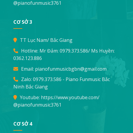
@pianofunmusic3761
CƠ SỞ 3
TT Lục Nam/ Bắc Giang
Hotline: Mr Đảm:
0979.373.586
/ Ms Huyền:
0362.123.886
Email:
pianofunmusicbgbn@gmail.com
Zalo: 0979.373.586 - Piano Funmusic Bắc
Ninh Bắc Giang
Youtube:
https://www.youtube.com/
@pianofunmusic3761
CƠ SỞ 4