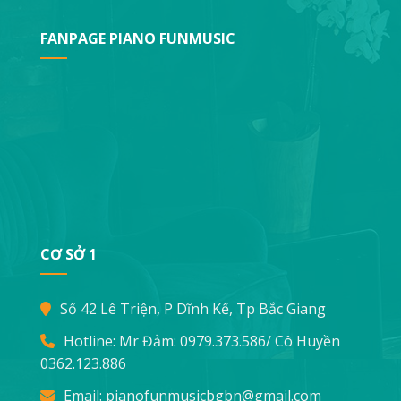
FANPAGE PIANO FUNMUSIC
CƠ SỞ 1
Số 42 Lê Triện, P Dĩnh Kế, Tp Bắc Giang
Hotline: Mr Đảm:
0979.373.586
/ Cô Huyền
0362.123.886
Email:
pianofunmusicbgbn@gmail.com